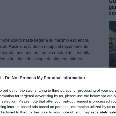
Gu
ga
co
y potenciado hasta llegar a su máximo esplendor.
os de
Audi
-que también equipa el recientemente
ejorada mediante una nueva unidad de centralita
istema de tubos de escape de alto rendimiento.
d -
Do Not Process My Personal Information
Gu
co
to opt-out of the sale, sharing to third parties, or processing of your per
formation for targeted advertising by us, please use the below opt-out s
se
r selection. Please note that after your opt-out request is processed y
eing interest-based ads based on personal information utilized by us or
disclosed to third parties prior to your opt-out. You may separately opt-