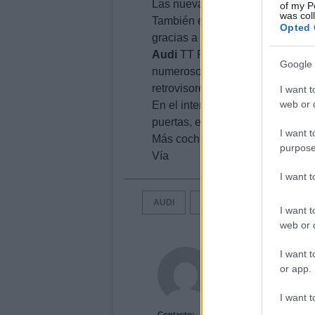
Las nuevas gomas miden 255 de 
of my P
was col
También es notable la diferencia
Opted 
gracias a los nuevos muelles.
Audi
TT RS
POWER
por
Senne
Google 
numerosos elementos más ligero
retrovisores y el nuevo alerón tra
I want t
web or d
En el interior los detalles de c
puertas, el nuevo volante y la co
I want t
Más coches
tuning
entrando aqu
purpose
Vía
I want 
AUDI
AUDI TT
I want t
web or d
Acutalidad.es Uni
I want t
or app.
I want t
Contacto: