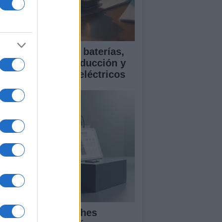
ía para comparar baterías,
istencias a la conducción y
rantía en coches eléctricos
mparativa de coches