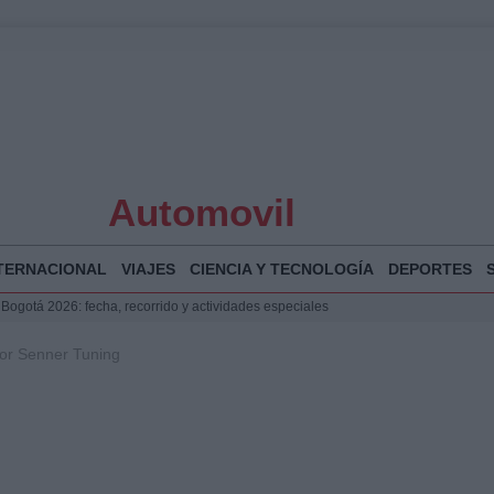
Automovil
TERNACIONAL
VIAJES
CIENCIA Y TECNOLOGÍA
DEPORTES
 Bogotá 2026: fecha, recorrido y actividades especiales
a Juan Jesús Vivas en Palma para analizar la situación en Ceuta
r Senner Tuning
la Illa Plana: Menorca apuesta por el deporte náutico sostenible
puesta del Gobierno ante la crisis migratoria en Ceuta