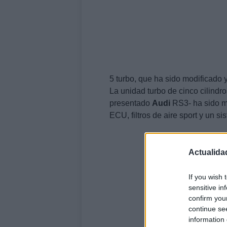
5 turbo, que ha sido modificado 
La unidad turbo de cinco cilindr
presentado
Audi
RS3- ha sido m
ECU, filtros de aire sport y un s
Actualida
If you wish 
sensitive in
confirm you
continue se
information 