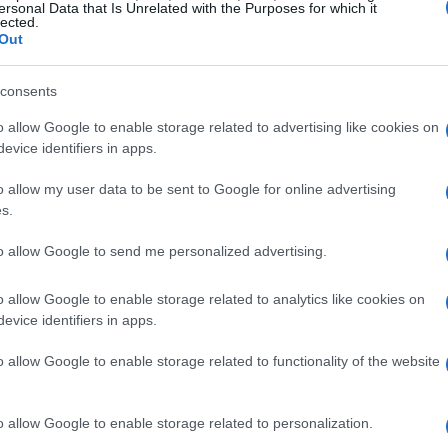
ancho con un 30 de perfil.
ersonal Data that Is Unrelated with the Purposes for which it
lected.
 de altura respecto al suelo, ahora más reducida
Out
r
TuningEstéticamente
Senner
ha dotado al TT RS de
consents
s hechos de fibra de carbono como son los
Gu
as
sero.
o allow Google to enable storage related to advertising like cookies on
ga
evice identifiers in apps.
arbono también son abundantes, las manijas de las
nsola central utilizan el mismo material.
o allow my user data to be sent to Google for online advertising
í.
s.
to allow Google to send me personalized advertising.
© Riproduzione riservata
o allow Google to enable storage related to analytics like cookies on
evice identifiers in apps.
t
o allow Google to enable storage related to functionality of the website
o allow Google to enable storage related to personalization.
Co