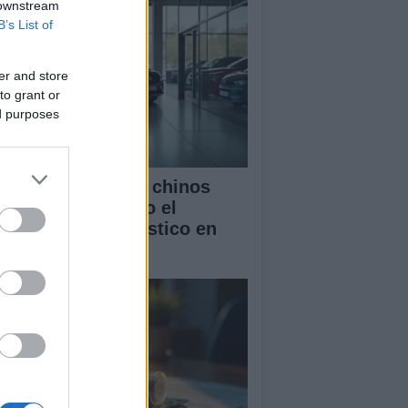
 downstream
B’s List of
er and store
to grant or
ed purposes
mo los vehículos chinos
tán transformando el
rcado automovilístico en
paña