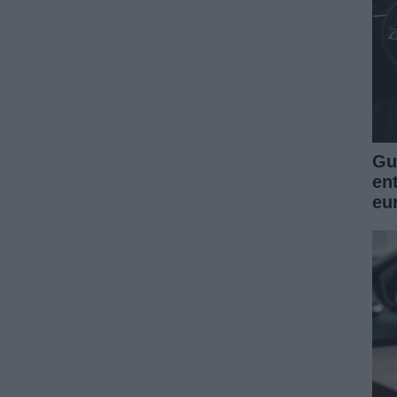
Guí
en
eu