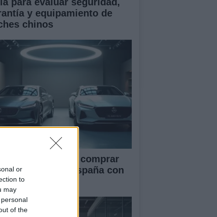
ía para evaluar seguridad,
rantía y equipamiento de
ches chinos
ía definitiva para comprar
ches chinos en España con
sonal or
ection to
guridad
ou may
 personal
out of the