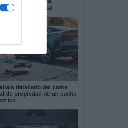
ctricos: tecnología,
antías y coste total
álisis detallado del coste
tal de propiedad de un coche
ctrico