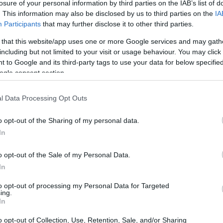
losure of your personal information by third parties on the IAB’s list of
. This information may also be disclosed by us to third parties on the
IA
Participants
that may further disclose it to other third parties.
 that this website/app uses one or more Google services and may gath
including but not limited to your visit or usage behaviour. You may click 
 to Google and its third-party tags to use your data for below specifi
ogle consent section.
l Data Processing Opt Outs
Có
es
o opt-out of the Sharing of my personal data.
me
In
Es
o opt-out of the Sale of my Personal Data.
ble con todos los modelos del TT y cuenta con doble
In
to opt-out of processing my Personal Data for Targeted
pletan una serie de modificaciones estéticas de la
ing.
In
ndo mejoras exteriores e interiores, además de un
unas llantas Varianza T1S de 20 pulgadas y 7 radios.
o opt-out of Collection, Use, Retention, Sale, and/or Sharing