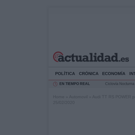
POLÍTICA
CRÓNICA
ECONOMÍA
IN
EN TIEMPO REAL
Ciclovía Nocturna
Felipe VI recibe 
Home
»
Automovil
»
Audi TT RS POWER po
Rehabilitación de 
25/02/2020
Análisis de la res