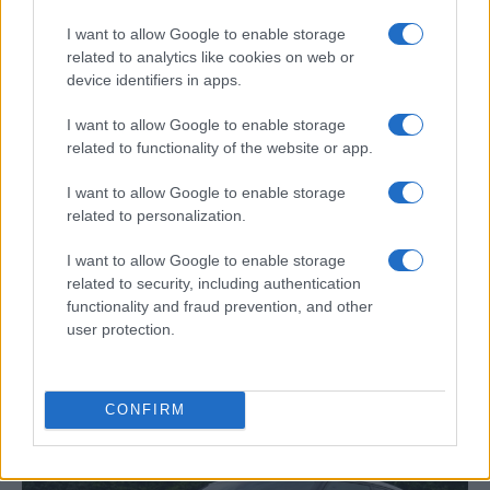
I want to allow Google to enable storage
related to analytics like cookies on web or
AUTOMOVIL
device identifiers in apps.
I want to allow Google to enable storage
related to functionality of the website or app.
I want to allow Google to enable storage
related to personalization.
I want to allow Google to enable storage
related to security, including authentication
functionality and fraud prevention, and other
Guía completa para la inspección técnica
user protection.
de vehículos clásicos y veteranos
Conoce todo lo necesario sobre la ITV en…
CONFIRM
AUTOMOVIL