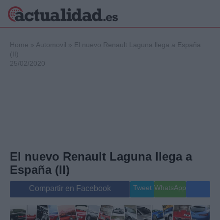
×
Home
»
Automovil
»
El nuevo Renault Laguna llega a España
(II)
25/02/2020
Política
Ciencia y
Tecnología
Crónica
Deportes
Economía
Salud y Bienestar
El nuevo Renault Laguna llega a
Internacional
España (II)
Gente
Viajes
Tweet
WhatsApp
Compartir en Facebook
Musica