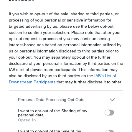
If you wish to opt-out of the sale, sharing to third parties, or
processing of your personal or sensitive information for
targeted advertising by us, please use the below opt-out
Cómo obtener el permiso internacional
section to confirm your selection. Please note that after your
para conducir y viajar por todo el mundo
opt-out request is processed you may continue seeing
interest-based ads based on personal information utilized by
La International Drivers Association te ofrece la posibilidad…
us or personal information disclosed to third parties prior to
your opt-out. You may separately opt-out of the further
disclosure of your personal information by third parties on the
AUTOMOVIL
IAB’s list of downstream participants. This information may
also be disclosed by us to third parties on the
IAB’s List of
Downstream Participants
that may further disclose it to other
third parties.
Please note that this website/app uses one or more Google
Personal Data Processing Opt Outs
services and may gather and store information including but
not limited to your visit or usage behaviour. You may click to
I want to opt-out of the Sharing of my
personal data.
grant or deny consent to Google and its third-party tags to
Opted In
use your data for below specified purposes in below Google
consent section.
I want to opt-out of the Sale of my