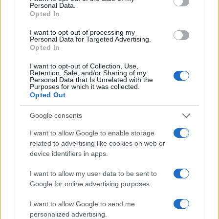
Personal Data.
Las 100 mujeres que están transformando
Opted In
la industria automotriz en 2025
I want to opt-out of processing my
Un vistazo a las mujeres que marcan la…
Personal Data for Targeted Advertising.
Opted In
I want to opt-out of Collection, Use,
AUTOMOVIL
Retention, Sale, and/or Sharing of my
Personal Data that Is Unrelated with the
Purposes for which it was collected.
Opted Out
Google consents
I want to allow Google to enable storage
related to advertising like cookies on web or
device identifiers in apps.
I want to allow my user data to be sent to
Google for online advertising purposes.
Compra tu coche de segunda mano en
Heycar
I want to allow Google to send me
personalized advertising.
¿Estás pensando en renovar tu coche? Apostar por…