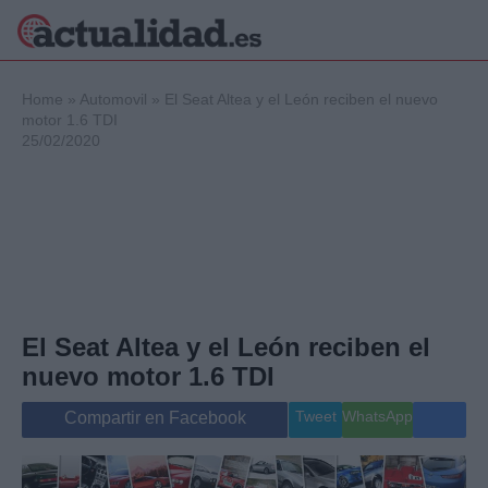
×
Home
»
Automovil
»
El Seat Altea y el León reciben el nuevo
motor 1.6 TDI
25/02/2020
Política
Ciencia y
Tecnología
Crónica
Deportes
Economía
Salud y Bienestar
El Seat Altea y el León reciben el
Internacional
nuevo motor 1.6 TDI
Gente
Viajes
Tweet
WhatsApp
Compartir en Facebook
Musica