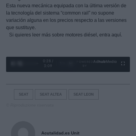
Esta nueva mecánica equipada con la última versión de
la tecnología del sistema “common rail” no supone
variación alguna en los precios respecto a las versiones
que sustituye.
Si quieres leer más sobre motores diésel, entra aquí.
0:29 /
Ad
hub
Media
POWERED
1
/
4
3:09
BY
SEAT
SEAT ALTEA
SEAT LEON
© Riproduzione riservata
Acutalidad.es Unit