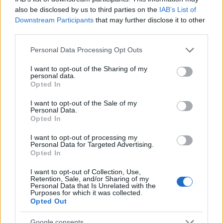
automotriz europea
also be disclosed by us to third parties on the
IAB’s List of
Downstream Participants
that may further disclose it to other
La industria automotriz europea enfrenta una transformación
sin…
third parties.
Please note that this website/app uses one or more Google
Personal Data Processing Opt Outs
services and may gather and store information including but
AUTOMOVIL
not limited to your visit or usage behaviour. You may click to
I want to opt-out of the Sharing of my
personal data.
grant or deny consent to Google and its third-party tags to
Opted In
use your data for below specified purposes in below Google
consent section.
I want to opt-out of the Sale of my
Personal Data.
Opted In
I want to opt-out of processing my
Personal Data for Targeted Advertising.
Opted In
I want to opt-out of Collection, Use,
Retention, Sale, and/or Sharing of my
Compra tu coche de segunda mano en
Personal Data that Is Unrelated with the
Purposes for which it was collected.
Heycar
Opted Out
¿Estás pensando en renovar tu coche? Apostar por…
Google consents