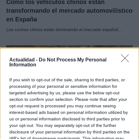
Cómo los vehículos chinos están
transformando el mercado automovilístico
en España
Los coches chinos están dominando el mercado español…
AUTOMOVIL
Actualidad -
Do Not Process My Personal
Information
If you wish to opt-out of the sale, sharing to third parties, or
processing of your personal or sensitive information for
targeted advertising by us, please use the below opt-out
section to confirm your selection. Please note that after your
opt-out request is processed you may continue seeing
interest-based ads based on personal information utilized by
us or personal information disclosed to third parties prior to
Cómo la transición a vehículos eléctricos
your opt-out. You may separately opt-out of the further
está transformando la industria
disclosure of your personal information by third parties on the
IAB’s list of downstream participants. This information may