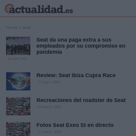
×
Home
»
seat
Seat da una paga extra a sus
empleados por su compromiso en
pandemia
Política
Ciencia y
12 abril, 2021
Tecnología
Crónica
Review: Seat Ibiza Cupra Race
Deportes
Economía
22 mayo, 2020
Salud y Bienestar
Internacional
Recreaciones del roadster de Seat
Gente
31 marzo, 2020
Viajes
Musica
Fotos Seat Exeo St en directo
31 marzo, 2020