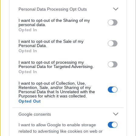
Please note that this website/app uses one or more Google
Las ventas mundiales de Seat caen
Personal Data Processing Opt Outs
services and may gather and store information including but
un 8,6%, pese a crecer en parte de
not limited to your visit or usage behaviour. You may click to
I want to opt-out of the Sharing of my
Europa
personal data.
grant or deny consent to Google and its third-party tags to
6 marzo, 2020
Opted In
use your data for below specified purposes in below Google
consent section.
I want to opt-out of the Sale of my
Seat da el pistoletazo de salida al
Personal Data.
proyecto Cenit VERDE
Opted In
6 marzo, 2020
I want to opt-out of processing my
Personal Data for Targeted Advertising.
Opted In
SEAT renueva la flota de la Guardia
Urbana de Barcelona
I want to opt-out of Collection, Use,
Retention, Sale, and/or Sharing of my
5 marzo, 2020
Personal Data that Is Unrelated with the
Purposes for which it was collected.
Opted Out
1
2
3
»
Google consents
I want to allow Google to enable storage
related to advertising like cookies on web or