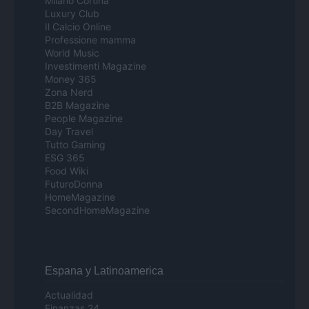
Milano Cortina
Luxury Club
Il Calcio Online
Professione mamma
World Music
Investimenti Magazine
Money 365
Zona Nerd
B2B Magazine
People Magazine
Day Travel
Tutto Gaming
ESG 365
Food Wiki
FuturoDonna
HomeMagazine
SecondHomeMagazine
Espana y Latinoamerica
Actualidad
Finanzas 24