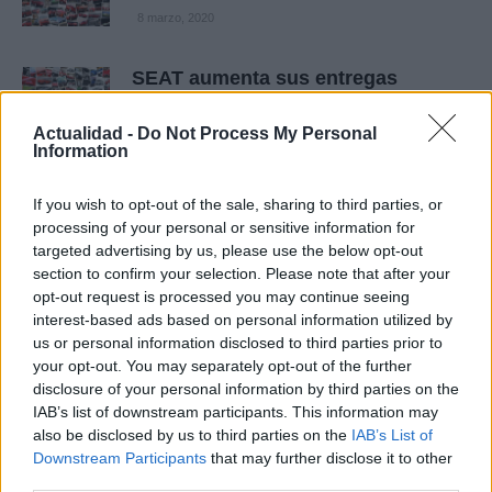
8 marzo, 2020
SEAT aumenta sus entregas
mundiales un 1,9% en octubre
8 marzo, 2020
Actualidad -
Do Not Process My Personal
Information
Nuevos servicios telemáticos a
bordo de los modelos de Mercedes
If you wish to opt-out of the sale, sharing to third parties, or
processing of your personal or sensitive information for
7 marzo, 2020
targeted advertising by us, please use the below opt-out
section to confirm your selection. Please note that after your
Skoda comienza a producir el
opt-out request is processed you may continue seeing
motor 1.2 TSI
interest-based ads based on personal information utilized by
7 marzo, 2020
us or personal information disclosed to third parties prior to
your opt-out. You may separately opt-out of the further
disclosure of your personal information by third parties on the
WTCC 2010: Chevrolet se refuerza,
IAB’s list of downstream participants. This information may
mientras BMW y Seat reducirán sus
also be disclosed by us to third parties on the
IAB’s List of
programas
Downstream Participants
that may further disclose it to other
7 marzo, 2020
third parties.