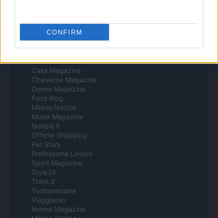
Procesamiento de datos
Todos los contenidos se han realizado de forma híbrida por una
tecnología con Inteligencia Artificial y por creadores independientes
CONFIRM
Italia
Casa Magazine
Cineverse Magazine
Donne Magazine
Food Blog
Milano Notizie
Motor Magazine
Notizie.it
Offerte Shopping
Pet Story
Professione Lavoro
Sport Magazine
Style24
Think.it
Tuobenessere
Viaggiamo
Nonne Magazine