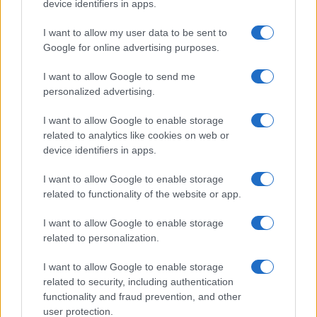
device identifiers in apps.
I want to allow my user data to be sent to
Google for online advertising purposes.
Quienes somos
I want to allow Google to send me
Últimas Noticias
personalized advertising.
Señala una noticia
I want to allow Google to enable storage
Síguenos en Facebook
related to analytics like cookies on web or
device identifiers in apps.
Actualidad.es es la gran fuente de información social. Actualidad,
televisión, crónica, deportes, gente, política y todas las noticias sobre
I want to allow Google to enable storage
su ciudad.
related to functionality of the website or app.
Para señalar a la redacción de cualquier error en el uso del material
confidencial, escríbanos a
staff@actualidad.es
: nos ocuparemos de
I want to allow Google to enable storage
la retirada del material que atenta contra los derechos de terceros.
related to personalization.
I want to allow Google to enable storage
Copyright © 2024 | Actualidad.es - Publicado en España por
AdHub
related to security, including authentication
Media
- Numero REA 2729933 - Todos los derechos reservados.
functionality and fraud prevention, and other
Contacto
-
Politica de cookies
-
Política de privacidad
-
Aviso legal
-
user protection.