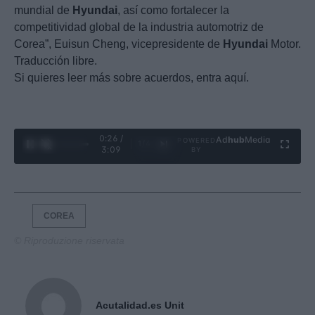
mundial de
Hyundai
, así como fortalecer la
competitividad global de la industria automotriz de
Corea”, Euisun Cheng, vicepresidente de
Hyundai
Motor.
Traducción libre.
Si quieres leer más sobre acuerdos, entra aquí.
0:28 /
Ad
hub
Media
POWERED
1
/
4
3:09
BY
COREA
© Riproduzione riservata
Acutalidad.es Unit