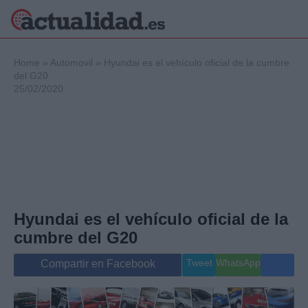
×
Home
»
Automovil
»
Hyundai es el vehículo oficial de la cumbre
del G20
25/02/2020
Política
Ciencia y
Tecnología
Crónica
Deportes
Economía
Salud y Bienestar
Hyundai es el vehículo oficial de la
Internacional
cumbre del G20
Gente
Viajes
Tweet
WhatsApp
Compartir en Facebook
Musica