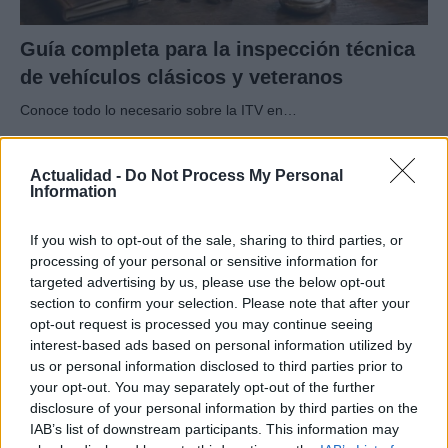
Guía completa para la inspección técnica
de vehículos clásicos y veteranos
Conoce todo lo necesario sobre la ITV en…
AUTOMOVIL
Actualidad -
Do Not Process My Personal
Information
If you wish to opt-out of the sale, sharing to third parties, or
processing of your personal or sensitive information for
targeted advertising by us, please use the below opt-out
section to confirm your selection. Please note that after your
opt-out request is processed you may continue seeing
interest-based ads based on personal information utilized by
us or personal information disclosed to third parties prior to
your opt-out. You may separately opt-out of the further
disclosure of your personal information by third parties on the
Cómo obtener el permiso internacional
IAB’s list of downstream participants. This information may
para conducir y viajar por todo el mundo