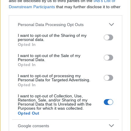
also be disclosed by us to third parties on the
IAB’s List of
Downstream Participants
that may further disclose it to other
La International Drivers Association te ofrece la posibilidad…
third parties.
Please note that this website/app uses one or more Google
Personal Data Processing Opt Outs
AUTOMOVIL
services and may gather and store information including but
not limited to your visit or usage behaviour. You may click to
I want to opt-out of the Sharing of my
personal data.
grant or deny consent to Google and its third-party tags to
Opted In
use your data for below specified purposes in below Google
consent section.
I want to opt-out of the Sale of my
Personal Data.
Opted In
I want to opt-out of processing my
Personal Data for Targeted Advertising.
Opted In
I want to opt-out of Collection, Use,
Los coches más buscados
Retention, Sale, and/or Sharing of my
Personal Data that Is Unrelated with the
Con el objetivo de determinar cuáles son…
Purposes for which it was collected.
Opted Out
AUTOMOVIL
Google consents