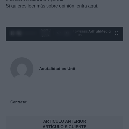
Si quieres leer más sobre opinión, entra aquí.
0:28 /
Ad
hub
Media
POWERED
1
/
4
3:19
BY
Acutalidad.es Unit
Contacto:
ARTÍCULO ANTERIOR
ARTÍCULO SIGUIENTE