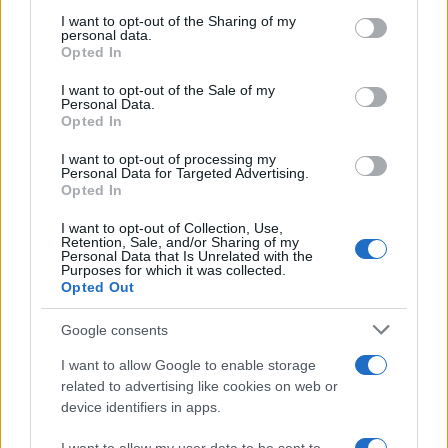
services and may gather and store information including but
not limited to your visit or usage behaviour. You may click to
I want to opt-out of the Sharing of my
personal data.
grant or deny consent to Google and its third-party tags to
Opted In
use your data for below specified purposes in below Google
consent section.
I want to opt-out of the Sale of my
Personal Data.
Opted In
Compra tu coche de segunda mano en
I want to opt-out of processing my
Heycar
Personal Data for Targeted Advertising.
Opted In
¿Estás pensando en renovar tu coche? Apostar por…
I want to opt-out of Collection, Use,
Retention, Sale, and/or Sharing of my
Personal Data that Is Unrelated with the
AUTOMOVIL
Purposes for which it was collected.
Opted Out
Google consents
I want to allow Google to enable storage
related to advertising like cookies on web or
device identifiers in apps.