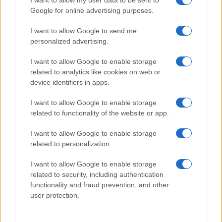
I want to allow my user data to be sent to
Google for online advertising purposes.
Los coches más buscados
I want to allow Google to send me
personalized advertising.
Con el objetivo de determinar cuáles son…
I want to allow Google to enable storage
related to analytics like cookies on web or
AUTOMOVIL
device identifiers in apps.
I want to allow Google to enable storage
related to functionality of the website or app.
I want to allow Google to enable storage
related to personalization.
I want to allow Google to enable storage
related to security, including authentication
functionality and fraud prevention, and other
Qué dice la DGT sobre la multa por
user protection.
conducir con chanclas