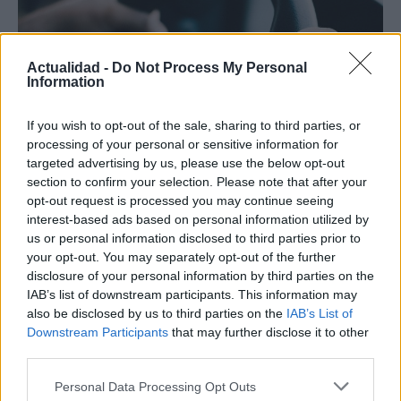
Actualidad -
Do Not Process My Personal
Information
If you wish to opt-out of the sale, sharing to third parties, or
processing of your personal or sensitive information for
targeted advertising by us, please use the below opt-out
section to confirm your selection. Please note that after your
Cómo obtener el permiso internacional
opt-out request is processed you may continue seeing
para conducir y viajar por todo el mundo
interest-based ads based on personal information utilized by
us or personal information disclosed to third parties prior to
La International Drivers Association te ofrece la posibilidad…
your opt-out. You may separately opt-out of the further
disclosure of your personal information by third parties on the
IAB’s list of downstream participants. This information may
AUTOMOVIL
also be disclosed by us to third parties on the
IAB’s List of
Downstream Participants
that may further disclose it to other
third parties.
Please note that this website/app uses one or more Google
Personal Data Processing Opt Outs