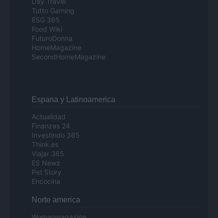
Day Travel
Tutto Gaming
ESG 365
Food Wiki
FuturoDonna
HomeMagazine
SecondHomeMagazine
Espana y Latinoamerica
Actualidad
Finanzas 24
Investindo 365
Think.es
Viajar 365
ES Newz
Pet Story
Encocina
Norte america
Womanmagazine