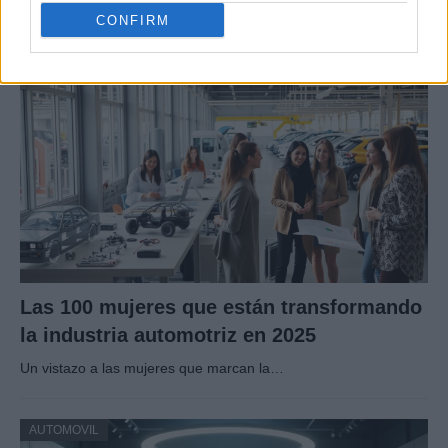
la DGT explica que los agentes pueden poner…
CONFIRM
AUTOMOVIL
Las 100 mujeres que están transformando
la industria automotriz en 2025
Un vistazo a las mujeres que marcan la…
AUTOMOVIL