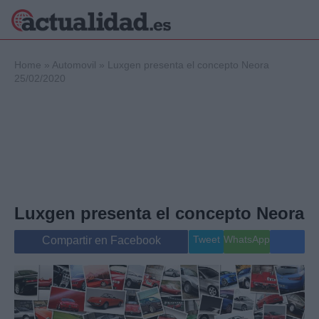
×
Home
»
Automovil
»
Luxgen presenta el concepto Neora
25/02/2020
Política
Ciencia y
Tecnología
Crónica
Deportes
Economía
Luxgen presenta el concepto Neora
Salud y Bienestar
Internacional
Tweet
WhatsApp
Compartir en Facebook
Gente
Viajes
Musica