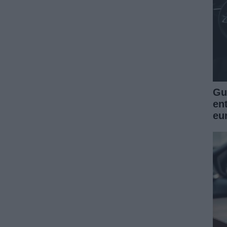
Guí
en
eu