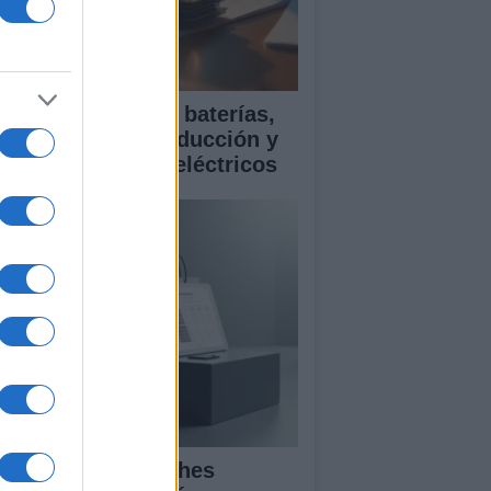
ía para comparar baterías,
istencias a la conducción y
rantía en coches eléctricos
mparativa de coches