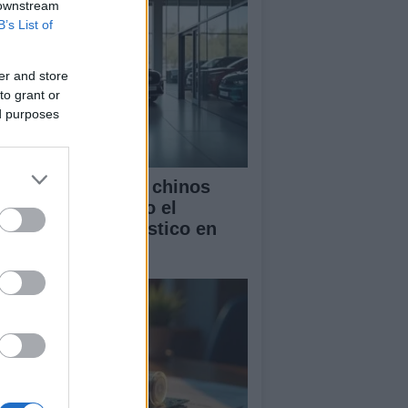
 downstream
B’s List of
er and store
to grant or
ed purposes
mo los vehículos chinos
tán transformando el
rcado automovilístico en
paña