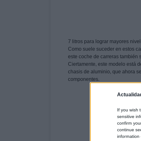
7 litros para lograr mayores nive
Como suele suceder en estos ca
este coche de carreras también
Ciertamente, este modelo está d
chasis de aluminio, que ahora s
componentes.
Actualida
If you wish 
sensitive in
confirm you
continue se
information 