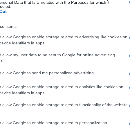
ementa la carga aerodinámica además de conducir el
ersonal Data that Is Unrelated with the Purposes for which it
lected.
r con el objeto de poder refrigerarlos.
Out
fibra de carbono aporta unos cuantos kilogramos más
consents
l coche contribuye a crear una zona de bajas
Gu
as
también mejora el comportamiento aerodinámico de
o allow Google to enable storage related to advertising like cookies on
ga
evice identifiers in apps.
 conductos que salen del suelo, envían aire frío a
o allow my user data to be sent to Google for online advertising
to de aceite de la transmisión, con lo que se logra
s.
 de 80 unidades del
Aston
Martin
Vantage
GT4
, que
to allow Google to send me personalized advertising.
s pruebas como en las 24 H de Nürburgring y las de
o allow Google to enable storage related to analytics like cookies on
n campeonato monomarca en el Reino Unido.
evice identifiers in apps.
GT, entra aquí.
o allow Google to enable storage related to functionality of the website
© Riproduzione riservata
o allow Google to enable storage related to personalization.
Co