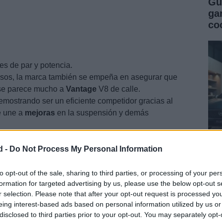
Gu
ga
co
les de par y potencia.
sos, la marca también se empeña en asegurar que
 se parece mucho a
Vantage
V8 de calle.
emostrando ser un eficiente competidor gracias al
e une a
mejoras
en la suspensión y demás
d -
Do Not Process My Personal Information
Gu
co
to opt-out of the sale, sharing to third parties, or processing of your per
formation for targeted advertising by us, please use the below opt-out s
se
r selection. Please note that after your opt-out request is processed y
eing interest-based ads based on personal information utilized by us or
disclosed to third parties prior to your opt-out. You may separately opt-