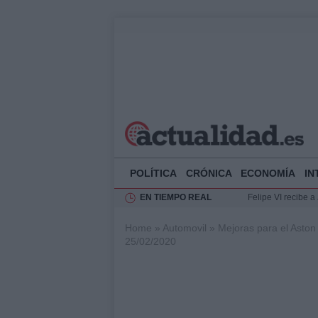
POLÍTICA
CRÓNICA
ECONOMÍA
IN
EN TIEMPO REAL
Felipe VI recibe 
Rehabilitación de 
Home
»
Automovil
»
Mejoras para el Asto
Impacto económico
25/02/2020
La compra del átic
Ciclovía Nocturna