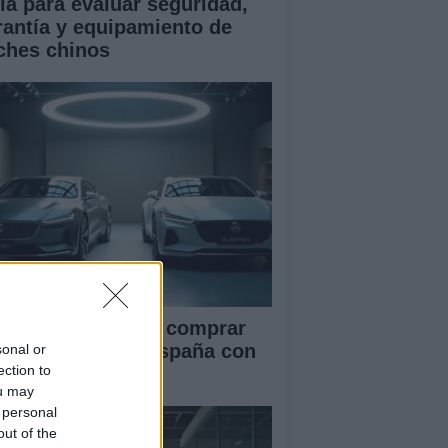
ía para evaluar seguridad,
rantía y equipamiento de
ches chinos
ía definitiva para comprar
ches chinos en España con
sonal or
ection to
guridad
ou may
 personal
out of the