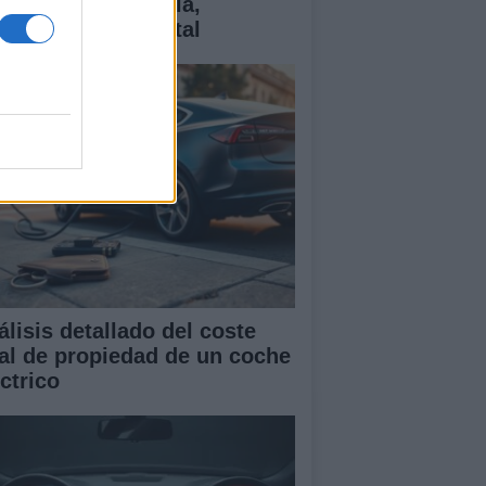
ctricos: tecnología,
antías y coste total
álisis detallado del coste
tal de propiedad de un coche
ctrico