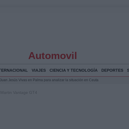
Automovil
TERNACIONAL
VIAJES
CIENCIA Y TECNOLOGÍA
DEPORTES
a Juan Jesús Vivas en Palma para analizar la situación en Ceuta
la Illa Plana: Menorca apuesta por el deporte náutico sostenible
n Martin Vantage GT4
 y humanitario en Ceuta tras la llegada masiva de migrantes
o de Chamberí por 6,3 millones: detalles y controversias
 Bogotá 2026: fecha, recorrido y actividades especiales