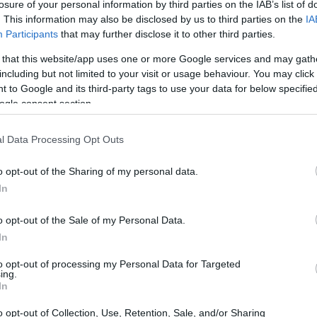
losure of your personal information by third parties on the IAB’s list of
. This information may also be disclosed by us to third parties on the
IA
Participants
that may further disclose it to other third parties.
 that this website/app uses one or more Google services and may gath
including but not limited to your visit or usage behaviour. You may click 
 to Google and its third-party tags to use your data for below specifi
ogle consent section.
l Data Processing Opt Outs
Có
es
o opt-out of the Sharing of my personal data.
me
In
Es
o opt-out of the Sale of my Personal Data.
In
ones aerodinámicas y de motor, los equipos podrán
to opt-out of processing my Personal Data for Targeted
va versión del ABS desarrollado por Bosch Motorsport
ing.
In
, que le permite afrontar con garantías toda clase de
 décimas en los giros.
o opt-out of Collection, Use, Retention, Sale, and/or Sharing