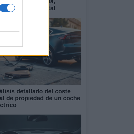
ctricos: tecnología,
antías y coste total
álisis detallado del coste
tal de propiedad de un coche
ctrico