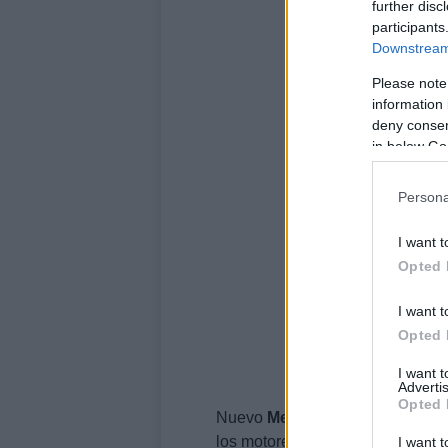
further disc
participants
Downstream 
Please note
information 
deny consent
in below Go
Persona
I want t
Opted 
I want t
Opted 
I want 
Advertis
Opted 
Nuevo
Mercedes
Clase
A (recre
los motores a cuatro cilindros de
I want t