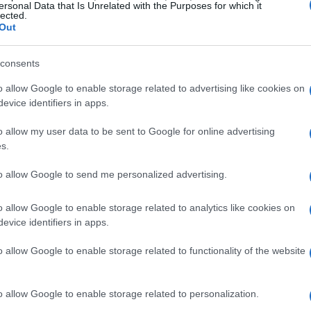
ersonal Data that Is Unrelated with the Purposes for which it
ault, principalmente motores económicos de baja
lected.
Out
l cambio EDC de doble embrague para todas ellas,
híbrida o eléctrica que podría plantar cara al Megacity
consents
Gu
as
o allow Google to enable storage related to advertising like cookies on
ga
evice identifiers in apps.
o allow my user data to be sent to Google for online advertising
s.
to allow Google to send me personalized advertising.
o allow Google to enable storage related to analytics like cookies on
evice identifiers in apps.
o allow Google to enable storage related to functionality of the website
o allow Google to enable storage related to personalization.
Co
rando aquí.