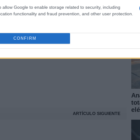
elé
o allow Google to enable storage related to security, including
gar
cation functionality and fraud prevention, and other user protection.
© Riproduzione riservata
MERCEDES CLASE C
CONFIRM
t
An
to
elé
ARTÍCULO SIGUIENTE