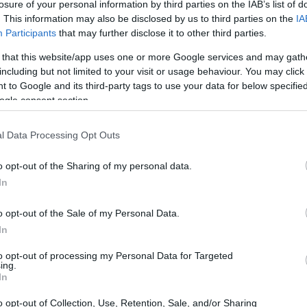
losure of your personal information by third parties on the IAB’s list of
. This information may also be disclosed by us to third parties on the
IA
Participants
that may further disclose it to other third parties.
 that this website/app uses one or more Google services and may gath
including but not limited to your visit or usage behaviour. You may click 
 to Google and its third-party tags to use your data for below specifi
ogle consent section.
l Data Processing Opt Outs
Có
es
o opt-out of the Sharing of my personal data.
me
In
Es
o opt-out of the Sale of my Personal Data.
In
to opt-out of processing my Personal Data for Targeted
ing.
In
ación)El resto de la gama de motores la completarán
 la
Clase
C de
Mercedes
, así como algunas unidades
o opt-out of Collection, Use, Retention, Sale, and/or Sharing