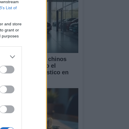
 downstream
B’s List of
er and store
to grant or
ed purposes
mo los vehículos chinos
tán transformando el
rcado automovilístico en
paña