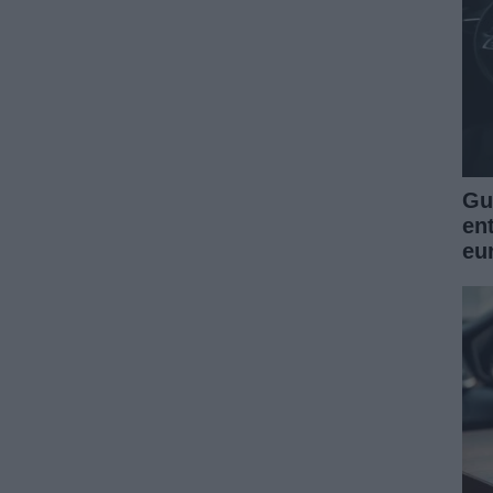
Guí
en
eu