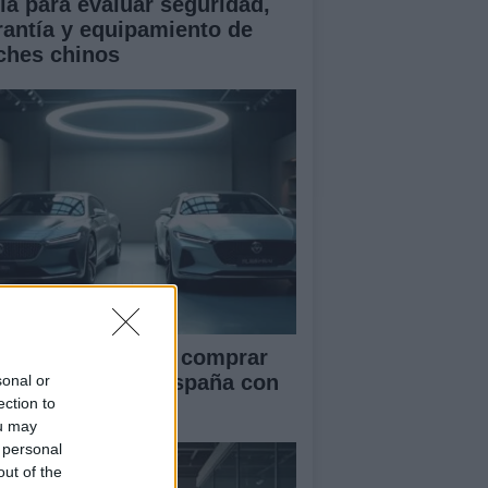
ía para evaluar seguridad,
rantía y equipamiento de
ches chinos
ía definitiva para comprar
ches chinos en España con
sonal or
ection to
guridad
ou may
 personal
out of the