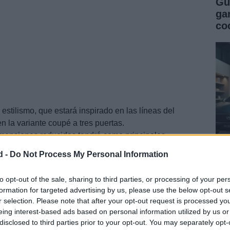
Gu
ga
co
estilismo, que estará inspirado en las líneas del
 la variante coupé a tres puertas.
mensiones reducidas tendrá como principales
y el Citroen DS3, además de un VW Scirocco R que
d -
Do Not Process My Personal Information
 AMG -con cerca de 300cv- del
Mercedes
Clase
A.
Gu
co
to opt-out of the sale, sharing to third parties, or processing of your per
formation for targeted advertising by us, please use the below opt-out s
se
r selection. Please note that after your opt-out request is processed y
eing interest-based ads based on personal information utilized by us or
disclosed to third parties prior to your opt-out. You may separately opt-