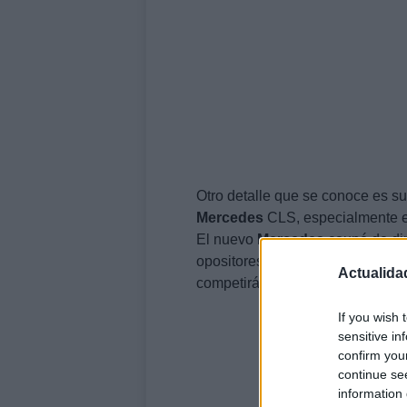
Otro detalle que se conoce es su 
Mercedes
CLS, especialmente en
El nuevo
Mercedes
coupé de di
opositores el Audi A1, el Mini 
Actualida
competirá con la futura versión
If you wish 
sensitive in
confirm you
continue se
information 