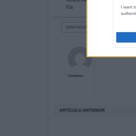
I want t
Vía
authenti
BMW MEGACITY
MERCEDES
Acutalidad.es Uni
Contacto:
ARTÍCULO ANTERIOR