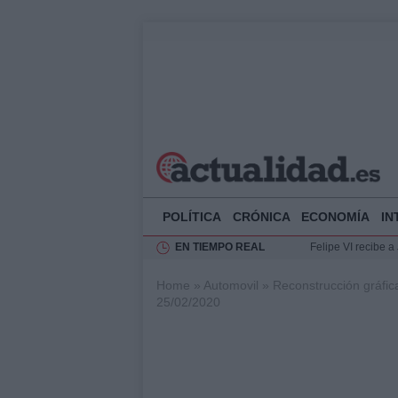
POLÍTICA
CRÓNICA
ECONOMÍA
IN
EN TIEMPO REAL
Felipe VI recibe 
Rehabilitación de 
Home
»
Automovil
»
Reconstrucción gráfic
Impacto económico
25/02/2020
La compra del átic
Ciclovía Nocturna