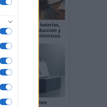
ía para comparar baterías,
istencias a la conducción y
rantía en coches eléctricos
mparativa de coches