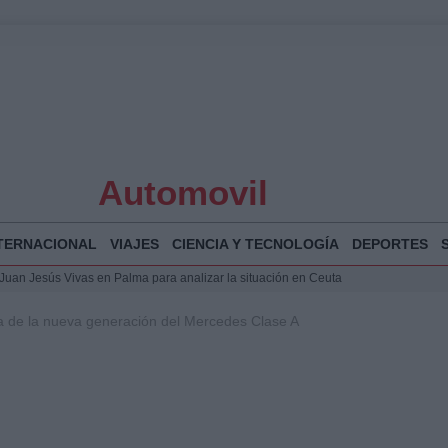
Automovil
TERNACIONAL
VIAJES
CIENCIA Y TECNOLOGÍA
DEPORTES
a Juan Jesús Vivas en Palma para analizar la situación en Ceuta
la Illa Plana: Menorca apuesta por el deporte náutico sostenible
a de la nueva generación del Mercedes Clase A
 y humanitario en Ceuta tras la llegada masiva de migrantes
o de Chamberí por 6,3 millones: detalles y controversias
 Bogotá 2026: fecha, recorrido y actividades especiales