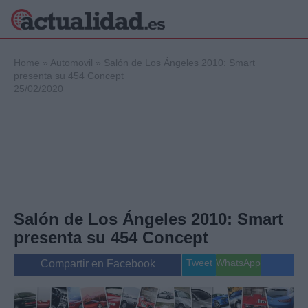
×
Home
»
Automovil
»
Salón de Los Ángeles 2010: Smart
presenta su 454 Concept
25/02/2020
Política
Ciencia y
Tecnología
Crónica
Deportes
Economía
Salud y Bienestar
Salón de Los Ángeles 2010: Smart
Internacional
presenta su 454 Concept
Gente
Viajes
Tweet
WhatsApp
Compartir en Facebook
Musica