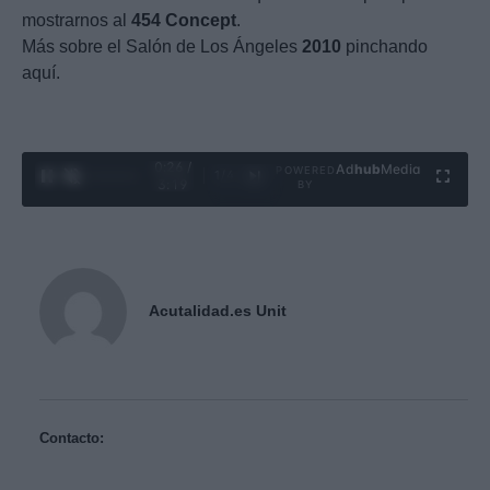
mostrarnos al
454
Concept
.
Más sobre el Salón de Los Ángeles
2010
pinchando
aquí.
0:27 /
Ad
hub
Media
POWERED
1
/
4
3:19
BY
Acutalidad.es Unit
Contacto: