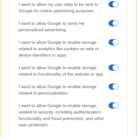
I want to allow my user data to be sent to
Google for online advertising purposes.
Las 100 mujeres que están transformando
I want to allow Google to send me
la industria automotriz en 2025
personalized advertising.
Un vistazo a las mujeres que marcan la…
I want to allow Google to enable storage
related to analytics like cookies on web or
AUTOMOVIL
device identifiers in apps.
I want to allow Google to enable storage
related to functionality of the website or app.
I want to allow Google to enable storage
related to personalization.
I want to allow Google to enable storage
related to security, including authentication
functionality and fraud prevention, and other
user protection.
Cómo obtener el permiso internacional
para conducir y viajar por todo el mundo