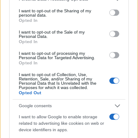
services and may gather and store information including but
not limited to your visit or usage behaviour. You may click to
I want to opt-out of the Sharing of my
personal data.
grant or deny consent to Google and its third-party tags to
Opted In
use your data for below specified purposes in below Google
consent section.
I want to opt-out of the Sale of my
Personal Data.
Opted In
Los coches más buscados
I want to opt-out of processing my
Personal Data for Targeted Advertising.
Con el objetivo de determinar cuáles son…
Opted In
I want to opt-out of Collection, Use,
Retention, Sale, and/or Sharing of my
AUTOMOVIL
Personal Data that Is Unrelated with the
Purposes for which it was collected.
Opted Out
Google consents
I want to allow Google to enable storage
related to advertising like cookies on web or
device identifiers in apps.