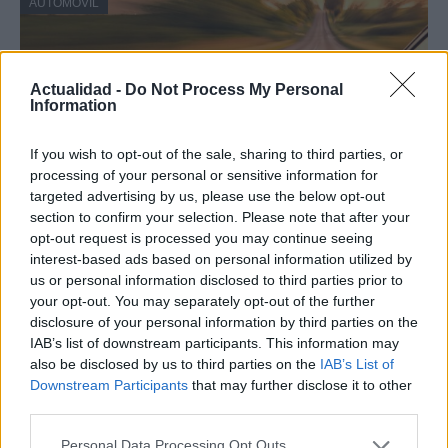
AUTOMOVIL
Actualidad -
Do Not Process My Personal
Information
If you wish to opt-out of the sale, sharing to third parties, or
processing of your personal or sensitive information for
targeted advertising by us, please use the below opt-out
section to confirm your selection. Please note that after your
opt-out request is processed you may continue seeing
Compra tu coche de segunda mano en
interest-based ads based on personal information utilized by
Heycar
us or personal information disclosed to third parties prior to
your opt-out. You may separately opt-out of the further
¿Estás pensando en renovar tu coche? Apostar por…
disclosure of your personal information by third parties on the
IAB’s list of downstream participants. This information may
also be disclosed by us to third parties on the
IAB’s List of
AUTOMOVIL
Downstream Participants
that may further disclose it to other
third parties.
Please note that this website/app uses one or more Google
Personal Data Processing Opt Outs