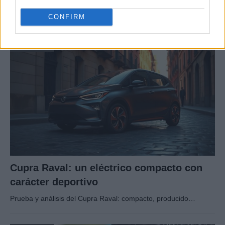
La International Drivers Association te ofrece la posibilidad…
CONFIRM
AUTOMOVIL
Cupra Raval: un eléctrico compacto con
carácter deportivo
Prueba y análisis del Cupra Raval: compacto, producido…