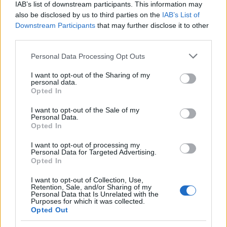
IAB’s list of downstream participants. This information may
Las 100 mujeres que están transformando
also be disclosed by us to third parties on the
IAB’s List of
la industria automotriz en 2025
Downstream Participants
that may further disclose it to other
third parties.
Un vistazo a las mujeres que marcan la…
Please note that this website/app uses one or more Google
Personal Data Processing Opt Outs
services and may gather and store information including but
AUTOMOVIL
not limited to your visit or usage behaviour. You may click to
I want to opt-out of the Sharing of my
personal data.
grant or deny consent to Google and its third-party tags to
Opted In
use your data for below specified purposes in below Google
consent section.
I want to opt-out of the Sale of my
Personal Data.
Opted In
I want to opt-out of processing my
Personal Data for Targeted Advertising.
Opted In
I want to opt-out of Collection, Use,
Retention, Sale, and/or Sharing of my
Compra tu coche de segunda mano en
Personal Data that Is Unrelated with the
Purposes for which it was collected.
Heycar
Opted Out
¿Estás pensando en renovar tu coche? Apostar por…