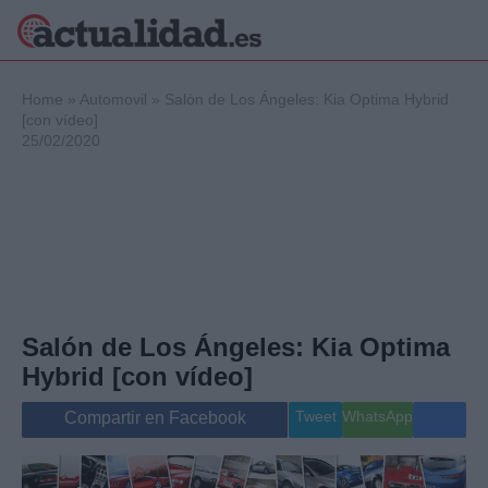
×
Home
»
Automovil
»
Salón de Los Ángeles: Kia Optima Hybrid
[con vídeo]
25/02/2020
Política
Ciencia y
Tecnología
Crónica
Deportes
Economía
Salud y Bienestar
Salón de Los Ángeles: Kia Optima
Internacional
Hybrid [con vídeo]
Gente
Viajes
Tweet
WhatsApp
Compartir en Facebook
Musica