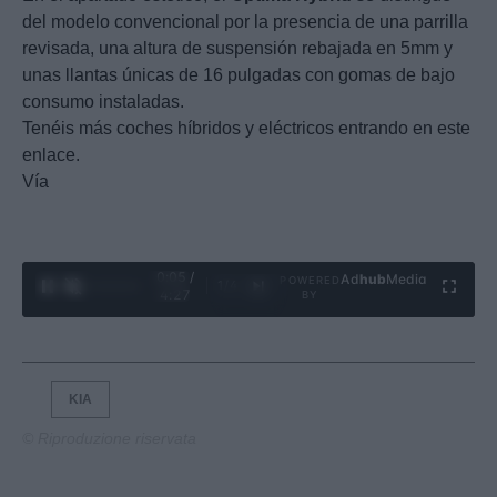
del modelo convencional por la presencia de una parrilla
revisada, una altura de suspensión rebajada en 5mm y
unas llantas únicas de 16 pulgadas con gomas de bajo
consumo instaladas.
Tenéis más coches híbridos y eléctricos entrando en este
enlace.
Vía
0:06 /
Ad
hub
Media
POWERED
1
/
4
4:27
BY
KIA
© Riproduzione riservata