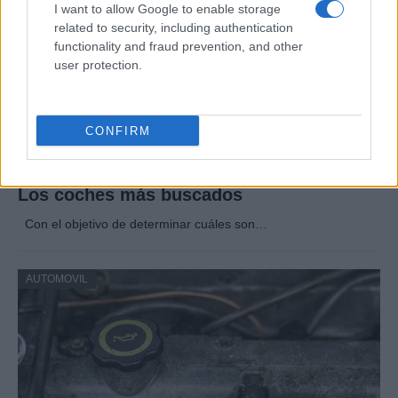
I want to allow Google to enable storage
related to security, including authentication
functionality and fraud prevention, and other
user protection.
CONFIRM
Los coches más buscados
Con el objetivo de determinar cuáles son…
AUTOMOVIL