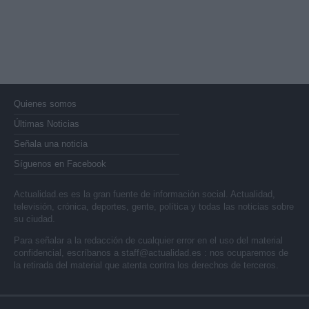
Quienes somos
Últimas Noticias
Señala una noticia
Síguenos en Facebook
Actualidad.es es la gran fuente de información social. Actualidad,
televisión, crónica, deportes, gente, política y todas las noticias sobre
su ciudad.
Para señalar a la redacción de cualquier error en el uso del material
confidencial, escríbanos a
staff@actualidad.es
: nos ocuparemos de
la retirada del material que atenta contra los derechos de terceros.