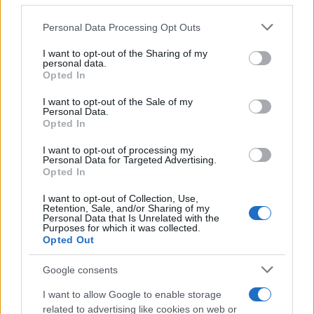
AUTOMOVIL
Please note that this website/app uses one or more Google
Personal Data Processing Opt Outs
services and may gather and store information including but
not limited to your visit or usage behaviour. You may click to
I want to opt-out of the Sharing of my
personal data.
grant or deny consent to Google and its third-party tags to
Opted In
use your data for below specified purposes in below Google
consent section.
I want to opt-out of the Sale of my
Personal Data.
Opted In
I want to opt-out of processing my
Personal Data for Targeted Advertising.
Compra tu coche de segunda mano en
Opted In
Heycar
I want to opt-out of Collection, Use,
Retention, Sale, and/or Sharing of my
¿Estás pensando en renovar tu coche? Apostar por…
Personal Data that Is Unrelated with the
Purposes for which it was collected.
Opted Out
AUTOMOVIL
Google consents
I want to allow Google to enable storage
related to advertising like cookies on web or