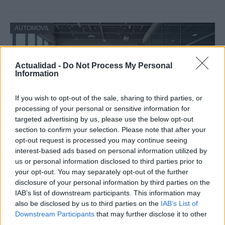
AUTOMOVIL
Actualidad -
Do Not Process My Personal
Information
If you wish to opt-out of the sale, sharing to third parties, or
processing of your personal or sensitive information for
targeted advertising by us, please use the below opt-out
section to confirm your selection. Please note that after your
opt-out request is processed you may continue seeing
Cómo los vehículos chinos están
interest-based ads based on personal information utilized by
us or personal information disclosed to third parties prior to
transformando el mercado automovilístico
your opt-out. You may separately opt-out of the further
en España
disclosure of your personal information by third parties on the
IAB’s list of downstream participants. This information may
Los coches chinos están dominando el mercado español…
also be disclosed by us to third parties on the
IAB’s List of
Downstream Participants
that may further disclose it to other
third parties.