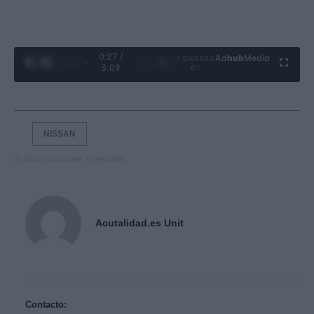
0:28 /
Ad
hub
Media
POWERED
1
/
4
3:09
BY
NISSAN
© Riproduzione riservata
Acutalidad.es Unit
Contacto: