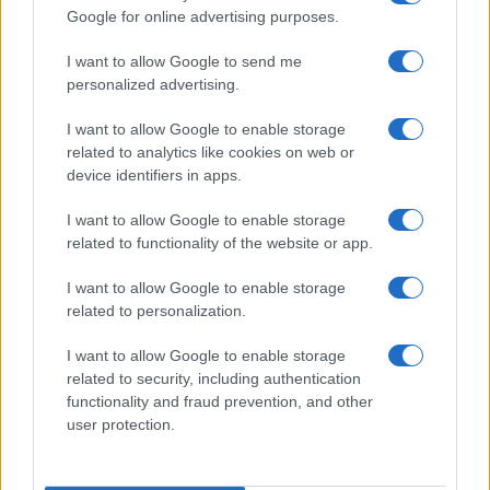
Guía definitiva para comprar coches
Google for online advertising purposes.
chinos en España con seguridad
I want to allow Google to send me
Aprende a evaluar la calidad, seguridad y garantías…
personalized advertising.
I want to allow Google to enable storage
AUTOMOVIL
related to analytics like cookies on web or
device identifiers in apps.
I want to allow Google to enable storage
related to functionality of the website or app.
I want to allow Google to enable storage
related to personalization.
I want to allow Google to enable storage
related to security, including authentication
functionality and fraud prevention, and other
Las 100 mujeres que están transformando
user protection.
la industria automotriz en 2025
Un vistazo a las mujeres que marcan la…