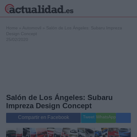
×
Home
»
Automovil
»
Salón de Los Ángeles: Subaru Impreza
Design Concept
25/02/2020
Política
Ciencia y
Tecnología
Crónica
Deportes
Economía
Salud y Bienestar
Salón de Los Ángeles: Subaru
Internacional
Impreza Design Concept
Gente
Viajes
Tweet
WhatsApp
Compartir en Facebook
Musica