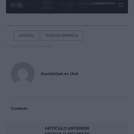
0:29 /
Ad
hub
Media
POWERED
1
/
4
3:55
BY
SUBARU
SUBARU IMPREZA
© Riproduzione riservata
Acutalidad.es Unit
Contacto:
ARTÍCULO ANTERIOR
ARTÍCULO SIGUIENTE