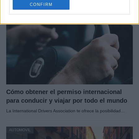
CONFIRM
AUTOMOVIL
Cómo obtener el permiso internacional
para conducir y viajar por todo el mundo
La International Drivers Association te ofrece la posibilidad…
AUTOMOVIL