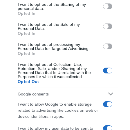
not limited to your visit or usage behaviour. You may click to
I want to opt-out of the Sharing of my
personal data.
grant or deny consent to Google and its third-party tags to
Opted In
use your data for below specified purposes in below Google
consent section.
I want to opt-out of the Sale of my
Compra tu coche de segunda mano en
Personal Data.
Opted In
Heycar
I want to opt-out of processing my
¿Estás pensando en renovar tu coche? Apostar por…
Personal Data for Targeted Advertising.
Opted In
AUTOMOVIL
I want to opt-out of Collection, Use,
Retention, Sale, and/or Sharing of my
Personal Data that Is Unrelated with the
Purposes for which it was collected.
Opted Out
Google consents
I want to allow Google to enable storage
related to advertising like cookies on web or
device identifiers in apps.
I want to allow my user data to be sent to