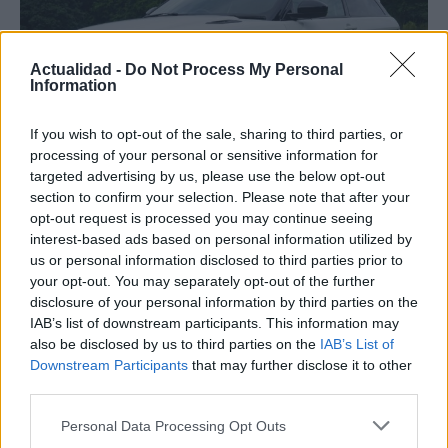
Actualidad -
Do Not Process My Personal
Information
If you wish to opt-out of the sale, sharing to third parties, or
processing of your personal or sensitive information for
targeted advertising by us, please use the below opt-out
section to confirm your selection. Please note that after your
Los coches más buscados
opt-out request is processed you may continue seeing
interest-based ads based on personal information utilized by
Con el objetivo de determinar cuáles son…
us or personal information disclosed to third parties prior to
your opt-out. You may separately opt-out of the further
disclosure of your personal information by third parties on the
AUTOMOVIL
IAB’s list of downstream participants. This information may
also be disclosed by us to third parties on the
IAB’s List of
Downstream Participants
that may further disclose it to other
third parties.
Please note that this website/app uses one or more Google
Personal Data Processing Opt Outs
services and may gather and store information including but