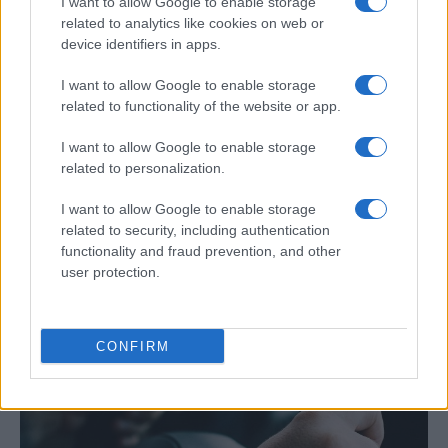
I want to allow Google to enable storage
related to analytics like cookies on web or
device identifiers in apps.
I want to allow Google to enable storage
related to functionality of the website or app.
I want to allow Google to enable storage
related to personalization.
I want to allow Google to enable storage
Las 100 mujeres que están transformando
related to security, including authentication
la industria automotriz en 2025
functionality and fraud prevention, and other
user protection.
Un vistazo a las mujeres que marcan la…
AUTOMOVIL
CONFIRM