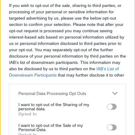
Cómo los vehículos chinos están
If you wish to opt-out of the sale, sharing to third parties, or
processing of your personal or sensitive information for
transformando el mercado automovilístico
targeted advertising by us, please use the below opt-out
en España
section to confirm your selection. Please note that after your
opt-out request is processed you may continue seeing
Los coches chinos están dominando el mercado español…
interest-based ads based on personal information utilized by
us or personal information disclosed to third parties prior to
your opt-out. You may separately opt-out of the further
AUTOMOVIL
disclosure of your personal information by third parties on the
IAB’s list of downstream participants. This information may
also be disclosed by us to third parties on the
IAB’s List of
Downstream Participants
that may further disclose it to other
third parties.
Please note that this website/app uses one or more Google
Personal Data Processing Opt Outs
services and may gather and store information including but
not limited to your visit or usage behaviour. You may click to
I want to opt-out of the Sharing of my
personal data.
grant or deny consent to Google and its third-party tags to
Opted In
use your data for below specified purposes in below Google
Compra tu coche de segunda mano en
consent section.
I want to opt-out of the Sale of my
Personal Data.
Heycar
Opted In