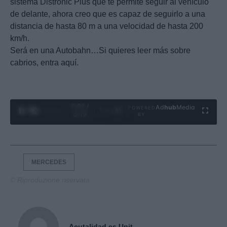
sistema Distronic Plus que te permite seguir al vehículo
de delante, ahora creo que es capaz de seguirlo a una
distancia de hasta 80 m a una velocidad de hasta 200
km/h.
Será en una Autobahn…Si quieres leer más sobre
cabrios, entra aquí.
0:06 /
Ad
hub
Media
POWERED
1
/
4
3:19
BY
MERCEDES
© Riproduzione riservata
Acutalidad.es Unit