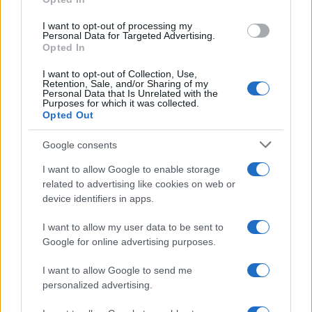
¿Estás pensando en renovar tu coche? Apostar por…
I want to opt-out of processing my
Personal Data for Targeted Advertising.
Opted In
AUTOMOVIL
I want to opt-out of Collection, Use,
Retention, Sale, and/or Sharing of my
Personal Data that Is Unrelated with the
Purposes for which it was collected.
Opted Out
Google consents
I want to allow Google to enable storage
related to advertising like cookies on web or
device identifiers in apps.
Los coches más buscados
I want to allow my user data to be sent to
Google for online advertising purposes.
Con el objetivo de determinar cuáles son…
I want to allow Google to send me
personalized advertising.
AUTOMOVIL