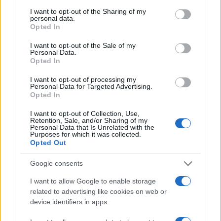
services and may gather and store information including but
not limited to your visit or usage behaviour. You may click to
I want to opt-out of the Sharing of my
personal data.
grant or deny consent to Google and its third-party tags to
Opted In
use your data for below specified purposes in below Google
consent section.
I want to opt-out of the Sale of my
Personal Data.
Compra tu coche de segunda mano en
Opted In
Heycar
I want to opt-out of processing my
¿Estás pensando en renovar tu coche? Apostar por…
Personal Data for Targeted Advertising.
Opted In
I want to opt-out of Collection, Use,
AUTOMOVIL
Retention, Sale, and/or Sharing of my
Personal Data that Is Unrelated with the
Purposes for which it was collected.
Opted Out
Google consents
I want to allow Google to enable storage
related to advertising like cookies on web or
device identifiers in apps.