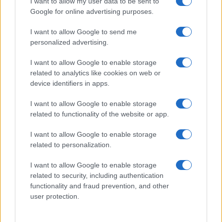
I want to allow my user data to be sent to
Google for online advertising purposes.
Guía definitiva para comprar coches
chinos en España con seguridad
I want to allow Google to send me
personalized advertising.
Aprende a evaluar la calidad, seguridad y garantías…
I want to allow Google to enable storage
related to analytics like cookies on web or
AUTOMOVIL
device identifiers in apps.
I want to allow Google to enable storage
related to functionality of the website or app.
I want to allow Google to enable storage
related to personalization.
I want to allow Google to enable storage
related to security, including authentication
functionality and fraud prevention, and other
Cupra Raval: un eléctrico compacto con
user protection.
carácter deportivo