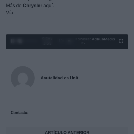
Más de
Chrysler
aquí.
Vía
0:27 /
Ad
hub
Media
POWERED
1
/
4
3:55
BY
Acutalidad.es Unit
Contacto:
ARTÍCULO ANTERIOR