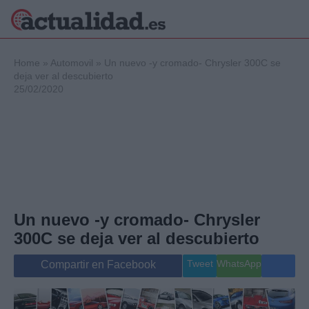
×
Home
»
Automovil
»
Un nuevo -y cromado- Chrysler 300C se
deja ver al descubierto
25/02/2020
Política
Ciencia y
Tecnología
Crónica
Deportes
Economía
Salud y Bienestar
Un nuevo -y cromado- Chrysler
Internacional
300C se deja ver al descubierto
Gente
Viajes
Tweet
WhatsApp
Compartir en Facebook
Musica