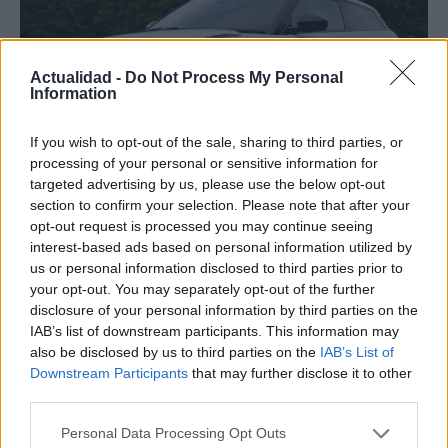
Actualidad -
Do Not Process My Personal
Information
If you wish to opt-out of the sale, sharing to third parties, or
processing of your personal or sensitive information for
targeted advertising by us, please use the below opt-out
section to confirm your selection. Please note that after your
Los coches más buscados
opt-out request is processed you may continue seeing
interest-based ads based on personal information utilized by
Con el objetivo de determinar cuáles son…
us or personal information disclosed to third parties prior to
your opt-out. You may separately opt-out of the further
disclosure of your personal information by third parties on the
AUTOMOVIL
IAB’s list of downstream participants. This information may
also be disclosed by us to third parties on the
IAB’s List of
Downstream Participants
that may further disclose it to other
third parties.
Please note that this website/app uses one or more Google
Personal Data Processing Opt Outs