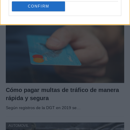
Prueba y análisis del Cupra Raval: compacto, producido…
CONFIRM
AUTOMOVIL
Cómo pagar multas de tráfico de manera
rápida y segura
Según registros de la DGT en 2019 se…
AUTOMOVIL