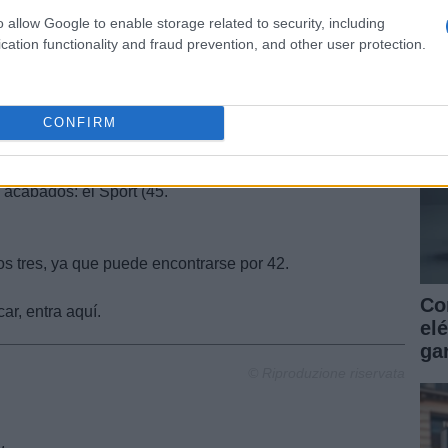
as
o allow Google to enable storage related to security, including
gantesco difusor trasero que lleva la caja sedán.
ga
cation functionality and fraud prevention, and other user protection.
echo en la suspensión que se ha rebajado en 5 mm
ión.
s de este sistema son de aluminio.
esta por la carrocería sedán y la hatchback.
CONFIRM
 podrá encontrarse en un acabado que incluye GPS,
 acabados: el Sport (45.
os tres, ya que puede encontrarse por 42.
Co
ar, entra aquí.
elé
gar
© Riproduzione riservata