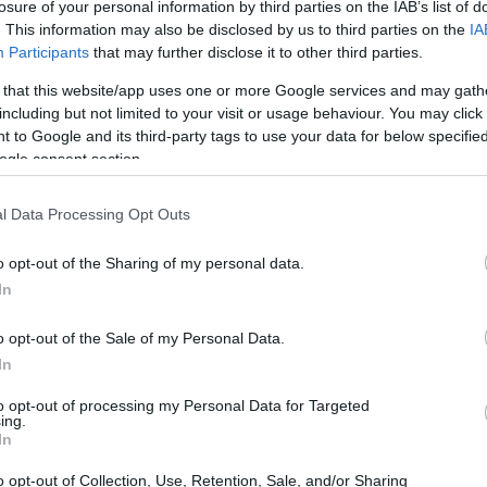
losure of your personal information by third parties on the IAB’s list of
. This information may also be disclosed by us to third parties on the
IA
Participants
that may further disclose it to other third parties.
 that this website/app uses one or more Google services and may gath
including but not limited to your visit or usage behaviour. You may click 
 to Google and its third-party tags to use your data for below specifi
ogle consent section.
l Data Processing Opt Outs
Gu
co
o opt-out of the Sharing of my personal data.
se
In
o opt-out of the Sale of my Personal Data.
In
to opt-out of processing my Personal Data for Targeted
ing.
In
tá el motor Boxer turbo, cuyo bajo centro de gravedad
istema de tracción Symmetric I All-Wheel Drive (AWD),
o opt-out of Collection, Use, Retention, Sale, and/or Sharing