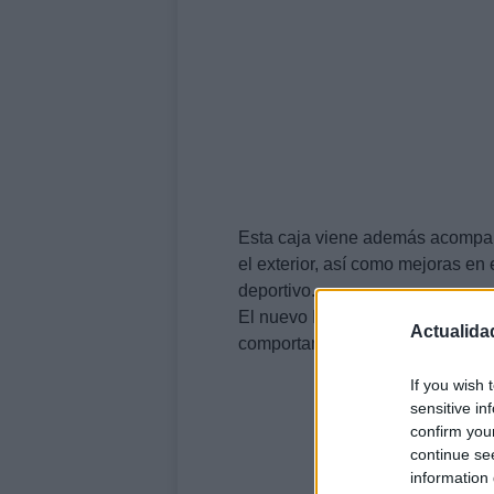
Esta caja viene además acompaña
el exterior, así como mejoras en
deportivo.
El nuevo Impreza
STI
ofrece una
Actualida
comportamiento de auténtico dep
If you wish 
sensitive in
confirm you
continue se
information 