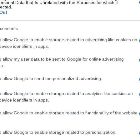
ersonal Data that Is Unrelated with the Purposes for which it
óptimo.
lected.
Out
ivos hay que buscarlos en el exterior.
delantero, así como alrededor de los faros, se han
Có
r negro.
consents
es
 nueva parrilla, que acentúa la personalidad
me
o allow Google to enable storage related to advertising like cookies on
Es
evice identifiers in apps.
o allow my user data to be sent to Google for online advertising
s.
to allow Google to send me personalized advertising.
o allow Google to enable storage related to analytics like cookies on
evice identifiers in apps.
o allow Google to enable storage related to functionality of the website
o allow Google to enable storage related to personalization.
Gu