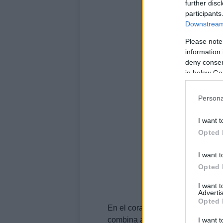
further disc
participants
Downstream 
Please note
information 
deny consent
in below Go
Persona
I want t
Opted 
I want t
Opted 
I want 
Advertis
Opted 
En el corazón de tren rodante es
combina a la perfección con el s
I want t