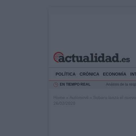
POLÍTICA
CRÓNICA
ECONOMÍA
IN
EN TIEMPO REAL
Análisis de la res
Ciclovía Nocturna
Home
»
Automovil
»
Subaru lanza el nue
Felipe VI recibe 
26/02/2020
Felipe VI y Juan 