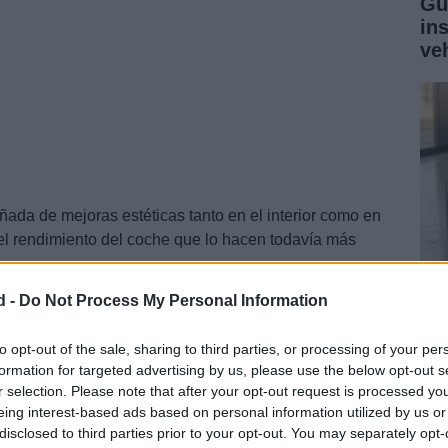
Gu
in
ve
da de mejoras estéticas tanto en el interior como en
 el rendimiento del coche que lo hacen todavía más
s prestaciones impresionantes aderezadas con un
d -
Do Not Process My Personal Information
ortivo.
Gu
ga
to opt-out of the sale, sharing to third parties, or processing of your per
formation for targeted advertising by us, please use the below opt-out s
co
r selection. Please note that after your opt-out request is processed y
eing interest-based ads based on personal information utilized by us or
disclosed to third parties prior to your opt-out. You may separately opt-