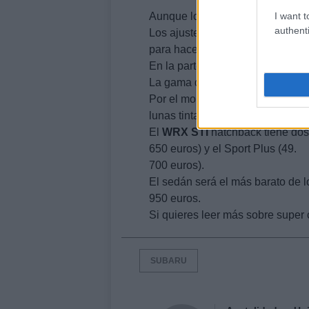
I want t
Aunque lo más llamativo es el gi
authenti
Los ajustes mecánicos se han h
para hacer más precisa la direcc
En la parte delantera, los brazo
La gama del
WRX
STI
está compu
Por el momento, la primera sólo
lunas tintadas y bluetooth.
El
WRX
STI
hatchback tiene dos
650 euros) y el Sport Plus (49.
700 euros).
El sedán será el más barato de l
950 euros.
Si quieres leer más sobre super c
SUBARU