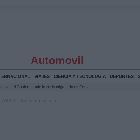
Automovil
TERNACIONAL
VIAJES
CIENCIA Y TECNOLOGÍA
DEPORTES
puesta del Gobierno ante la crisis migratoria en Ceuta
 Bogotá 2026: fecha, recorrido y actividades especiales
vo WRX STI Sedán en España
a Juan Jesús Vivas en Palma para analizar la situación en Ceuta
Jesús Vivas se reúnen en Marivent para abordar la situación en Ceuta