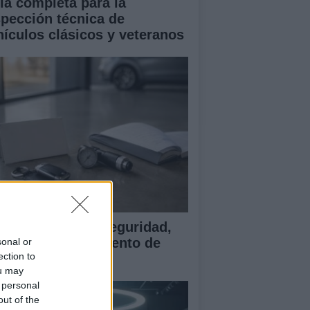
ía completa para la
spección técnica de
hículos clásicos y veteranos
ía para evaluar seguridad,
rantía y equipamiento de
sonal or
ection to
ches chinos
ou may
 personal
out of the