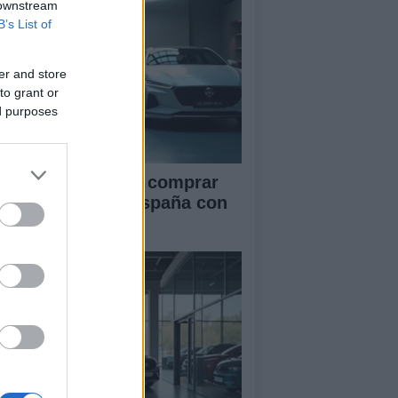
 downstream
B’s List of
er and store
to grant or
ed purposes
ía definitiva para comprar
ches chinos en España con
guridad