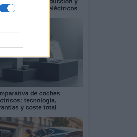
istencias a la conducción y
rantía en coches eléctricos
mparativa de coches
ctricos: tecnología,
antías y coste total