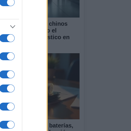
mo los vehículos chinos
tán transformando el
rcado automovilístico en
paña
ía para comparar baterías,