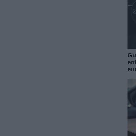
Guí
en
eu