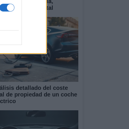
ctricos: tecnología,
antías y coste total
álisis detallado del coste
tal de propiedad de un coche
ctrico