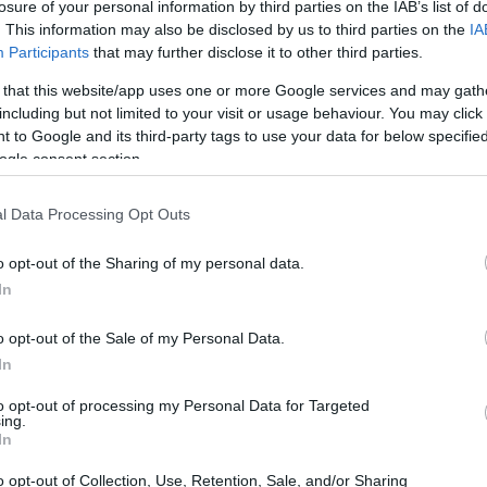
losure of your personal information by third parties on the IAB’s list of
. This information may also be disclosed by us to third parties on the
IA
Participants
that may further disclose it to other third parties.
 that this website/app uses one or more Google services and may gath
including but not limited to your visit or usage behaviour. You may click 
 to Google and its third-party tags to use your data for below specifi
na)La parte más sorprendente de esta noticia llega
ogle consent section.
lution, que hablan de una posible versión híbrida del
encargado el primer ministro ruso Vladimir Putin al
l Data Processing Opt Outs
Có
il Prokhorov.
es
tor eléctrico con 67cv de potencia, el cual trabajaría
o opt-out of the Sharing of my personal data.
me
mbustión de cilindrada no superior a 600cc.
In
Es
o opt-out of the Sale of my Personal Data.
In
to opt-out of processing my Personal Data for Targeted
ing.
In
o opt-out of Collection, Use, Retention, Sale, and/or Sharing