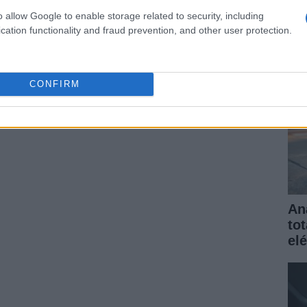
elé
o allow Google to enable storage related to security, including
gar
ARTÍCULO SIGUIENTE
cation functionality and fraud prevention, and other user protection.
CONFIRM
An
to
elé