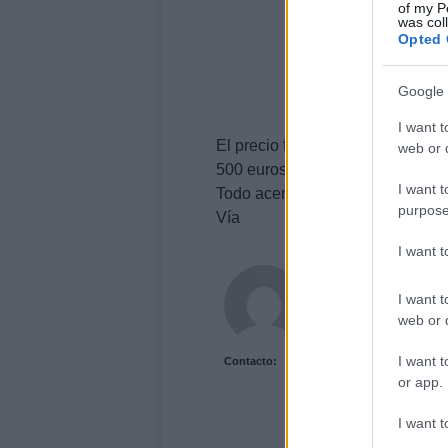
of my P
was col
Opted 
Google 
I want t
El precio final de esta versión hí
web or d
500 euros.
I want t
Todo acerca de
Lada
entrando a
purpose
Vía
I want 
Acutalidad.es Uni
I want t
web or d
I want t
Contacto:
or app.
I want t