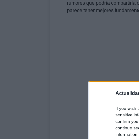
rumores que podría compartirla 
parece tener mejores fundament
Actualida
If you wish 
sensitive in
confirm you
continue se
information 