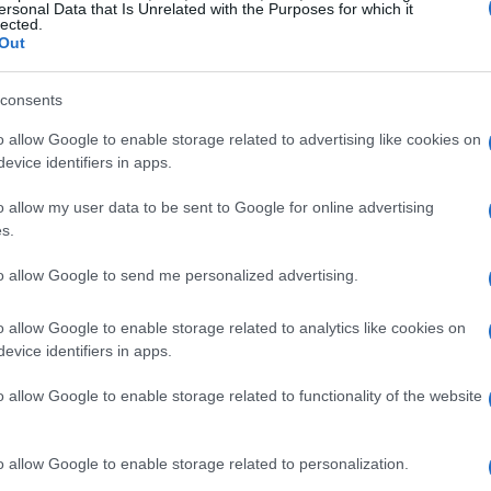
ersonal Data that Is Unrelated with the Purposes for which it
lected.
Out
consents
Gu
as
o allow Google to enable storage related to advertising like cookies on
brida del
Lada
Granta
será de 7.
ga
evice identifiers in apps.
o allow my user data to be sent to Google for online advertising
quí.
s.
to allow Google to send me personalized advertising.
t
o allow Google to enable storage related to analytics like cookies on
evice identifiers in apps.
o allow Google to enable storage related to functionality of the website
o allow Google to enable storage related to personalization.
Co