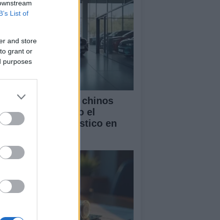
 downstream
B’s List of
er and store
to grant or
ed purposes
mo los vehículos chinos
tán transformando el
rcado automovilístico en
paña