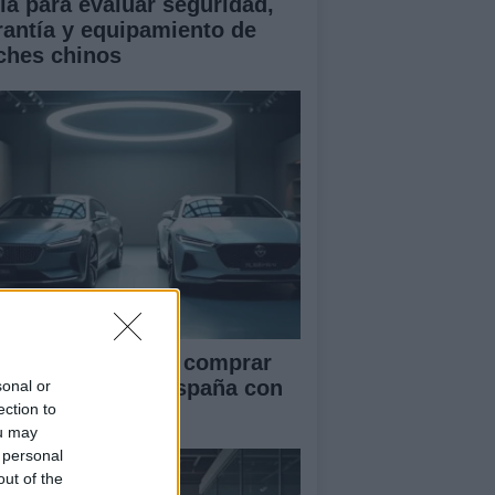
ía para evaluar seguridad,
rantía y equipamiento de
ches chinos
ía definitiva para comprar
ches chinos en España con
sonal or
ection to
guridad
ou may
 personal
out of the