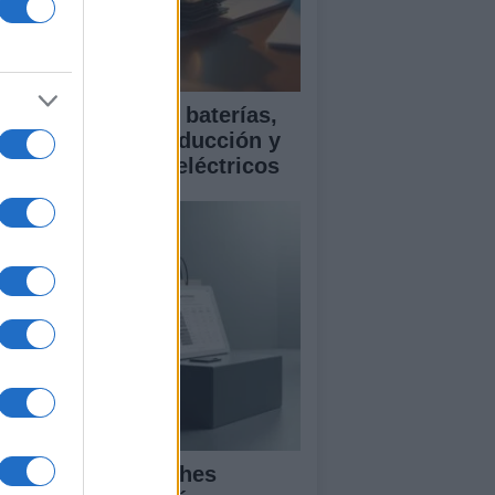
ía para comparar baterías,
istencias a la conducción y
rantía en coches eléctricos
mparativa de coches