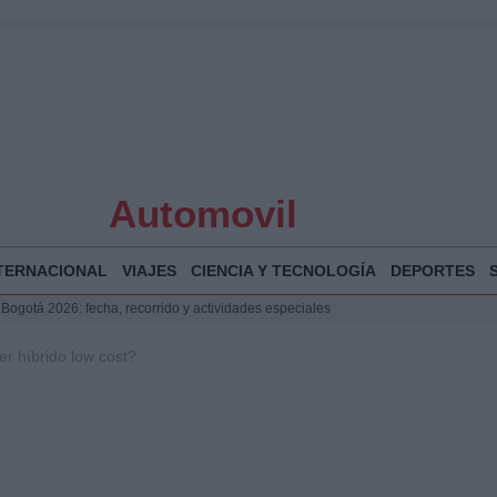
Automovil
TERNACIONAL
VIAJES
CIENCIA Y TECNOLOGÍA
DEPORTES
 Bogotá 2026: fecha, recorrido y actividades especiales
a Juan Jesús Vivas en Palma para analizar la situación en Ceuta
er híbrido low cost?
la Illa Plana: Menorca apuesta por el deporte náutico sostenible
puesta del Gobierno ante la crisis migratoria en Ceuta