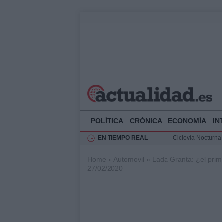
POLÍTICA
CRÓNICA
ECONOMÍA
IN
EN TIEMPO REAL
Ciclovía Nocturna
Felipe VI recibe 
Home
»
Automovil
»
Lada Granta: ¿el prim
Rehabilitación de 
27/02/2020
Análisis de la res