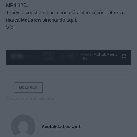
MP4-12C.
Tenéis a vuestra disposición más información sobre la
marca
McLaren
pinchando aquí.
Vía
0:21 /
Ad
hub
Media
POWERED
1
/
4
3:19
BY
MCLAREN
© Riproduzione riservata
Acutalidad.es Unit