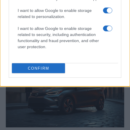
I want to allow Google to enable storage
related to personalization.
Cómo obtener el permiso internacional
I want to allow Google to enable storage
related to security, including authentication
para conducir y viajar por todo el mundo
functionality and fraud prevention, and other
La International Drivers Association te ofrece la posibilidad…
user protection.
AUTOMOVIL
CONFIRM