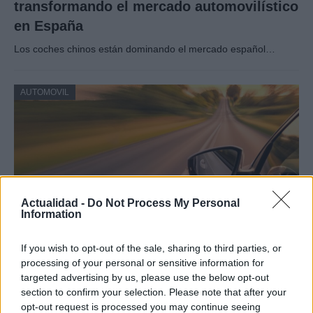
transformando el mercado automovilístico
en España
Los coches chinos están dominando el mercado español…
AUTOMOVIL
Actualidad -
Do Not Process My Personal
Information
If you wish to opt-out of the sale, sharing to third parties, or
Compra tu coche de segunda mano en
processing of your personal or sensitive information for
targeted advertising by us, please use the below opt-out
Heycar
section to confirm your selection. Please note that after your
¿Estás pensando en renovar tu coche? Apostar por…
opt-out request is processed you may continue seeing