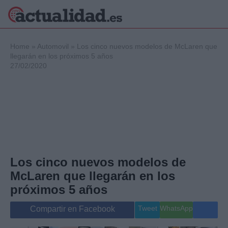
×
Home
»
Automovil
»
Los cinco nuevos modelos de McLaren que
llegarán en los próximos 5 años
27/02/2020
Política
Ciencia y
Tecnología
Crónica
Deportes
Economía
Salud y Bienestar
Los cinco nuevos modelos de
Internacional
McLaren que llegarán en los
Gente
Viajes
próximos 5 años
Musica
Tweet
WhatsApp
Compartir en Facebook