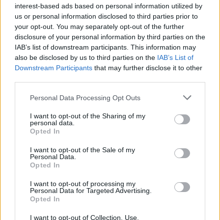
interest-based ads based on personal information utilized by
us or personal information disclosed to third parties prior to
AUTOMOVIL
your opt-out. You may separately opt-out of the further
disclosure of your personal information by third parties on the
IAB’s list of downstream participants. This information may
also be disclosed by us to third parties on the
IAB’s List of
Downstream Participants
that may further disclose it to other
third parties.
Please note that this website/app uses one or more Google
Personal Data Processing Opt Outs
services and may gather and store information including but
not limited to your visit or usage behaviour. You may click to
I want to opt-out of the Sharing of my
personal data.
grant or deny consent to Google and its third-party tags to
Opted In
use your data for below specified purposes in below Google
Los coches más buscados
consent section.
I want to opt-out of the Sale of my
Personal Data.
Con el objetivo de determinar cuáles son…
Opted In
I want to opt-out of processing my
AUTOMOVIL
Personal Data for Targeted Advertising.
Opted In
I want to opt-out of Collection, Use,