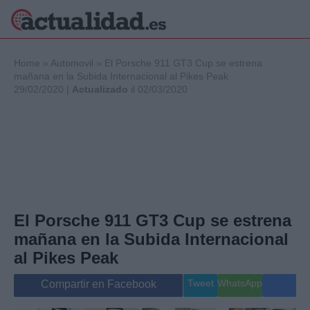
×
Home
»
Automovil
»
El Porsche 911 GT3 Cup se estrena
mañana en la Subida Internacional al Pikes Peak
29/02/2020 |
Actualizado
il 02/03/2020
Política
Ciencia y
Tecnología
Crónica
Deportes
Economía
Salud y Bienestar
El Porsche 911 GT3 Cup se estrena
Internacional
mañana en la Subida Internacional
Gente
Viajes
al Pikes Peak
Musica
Tweet
WhatsApp
Compartir en Facebook