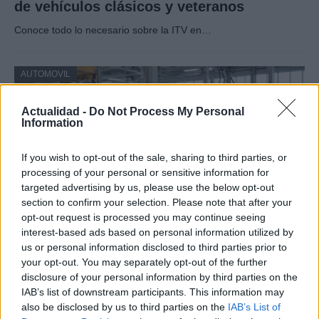
de vehículos clásicos y veteranos
Conoce todo lo necesario sobre la ITV en…
AUTOMOVIL
Actualidad -
Do Not Process My Personal
Information
If you wish to opt-out of the sale, sharing to third parties, or
processing of your personal or sensitive information for
targeted advertising by us, please use the below opt-out
section to confirm your selection. Please note that after your
opt-out request is processed you may continue seeing
interest-based ads based on personal information utilized by
Cómo la transición a vehículos eléctricos
us or personal information disclosed to third parties prior to
your opt-out. You may separately opt-out of the further
está transformando la industria
disclosure of your personal information by third parties on the
automotriz europea
IAB’s list of downstream participants. This information may
also be disclosed by us to third parties on the
IAB’s List of
La industria automotriz europea enfrenta una transformación