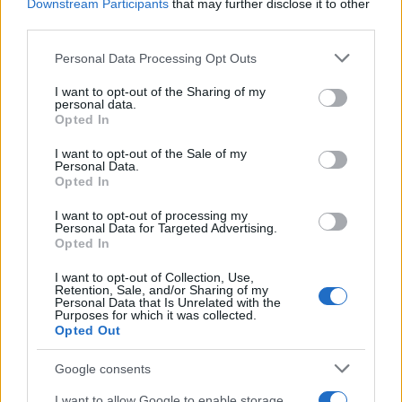
Downstream Participants
that may further disclose it to other
sin…
third parties.
Please note that this website/app uses one or more Google
Personal Data Processing Opt Outs
AUTOMOVIL
services and may gather and store information including but
not limited to your visit or usage behaviour. You may click to
I want to opt-out of the Sharing of my
personal data.
grant or deny consent to Google and its third-party tags to
Opted In
use your data for below specified purposes in below Google
consent section.
I want to opt-out of the Sale of my
Personal Data.
Opted In
I want to opt-out of processing my
Personal Data for Targeted Advertising.
Opted In
Cómo los vehículos chinos están
I want to opt-out of Collection, Use,
Retention, Sale, and/or Sharing of my
transformando el mercado automovilístico
Personal Data that Is Unrelated with the
Purposes for which it was collected.
en España
Opted Out
Los coches chinos están dominando el mercado español…
Google consents
I want to allow Google to enable storage