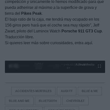
competición y únicamente lo hemos modificado para que
pueda adherirse al máximo a la superficie de grava y
tierra del
Pikes
Peak
.
El bajo ratio de la caja, me tendrá muy ocupado en los
156 giros pero hará que el coche sea muy rápido”, Jeff
Zwart, piloto del Luminox Watch
Porsche
911
GT3
Cup
.
Traducción libre.
Si quieres leer más sobre curiosidades, entra aquí.
0:06 /
Ad
hub
Media
POWERED
1
/
4
3:19
BY
ACCIDENTES MORTALES
AUDI TT
BLUE & ME
BLUE AND ME
BLUETOOTH
CHEVROLET