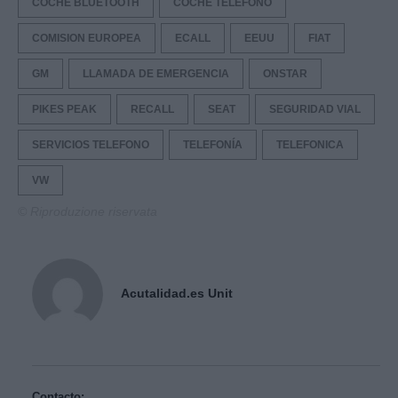
COCHE BLUETOOTH
COCHE TELEFONO
COMISION EUROPEA
ECALL
EEUU
FIAT
GM
LLAMADA DE EMERGENCIA
ONSTAR
PIKES PEAK
RECALL
SEAT
SEGURIDAD VIAL
SERVICIOS TELEFONO
TELEFONÍA
TELEFONICA
VW
© Riproduzione riservata
Acutalidad.es Unit
Contacto: