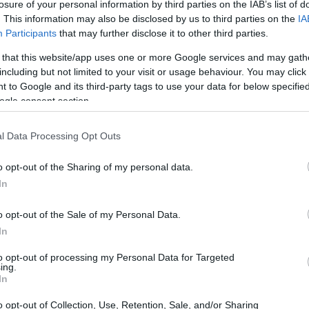
losure of your personal information by third parties on the IAB’s list of
. This information may also be disclosed by us to third parties on the
IA
Participants
that may further disclose it to other third parties.
 that this website/app uses one or more Google services and may gath
including but not limited to your visit or usage behaviour. You may click 
 to Google and its third-party tags to use your data for below specifi
ogle consent section.
un corte de la potencia del motor aún más rápido en
r detecta que no está haciendo las curvas tan rápido
l Data Processing Opt Outs
dición de una capa adicional de monitoreo, con lo que
Có
es
o opt-out of the Sharing of my personal data.
me
In
Es
o opt-out of the Sale of my Personal Data.
In
to opt-out of processing my Personal Data for Targeted
ing.
In
o opt-out of Collection, Use, Retention, Sale, and/or Sharing