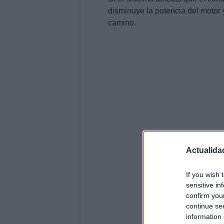
disminuye la potencia del motor y
camino.
Actualida
If you wish 
sensitive in
confirm you
continue se
information 