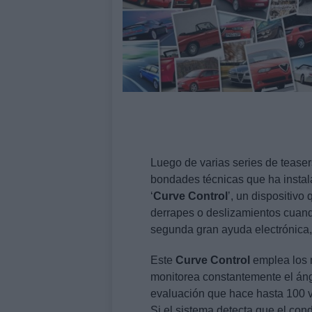
Luego de varias series de teaser
bondades técnicas que ha instal
‘
Curve
Control
’, un dispositivo
derrapes o deslizamientos cuando
segunda gran ayuda electrónica,
Este
Curve
Control
emplea los 
monitorea constantemente el ángu
evaluación que hace hasta 100 
Si el sistema detecta que el cond