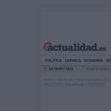
POLÍTICA
CRÓNICA
ECONOMÍA
IN
EN TIEMPO REAL
Felipe VI recibe 
Rehabilitación de 
Home
»
Automovil
»
Ford nos explica el C
Impacto económico
29/02/2020 |
Actualizado
il 02/03/2020
La compra del átic
Ciclovía Nocturna