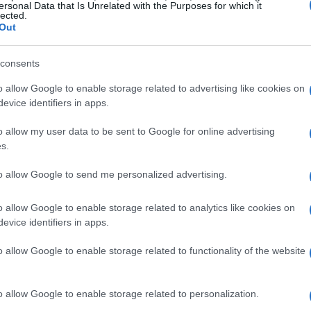
ersonal Data that Is Unrelated with the Purposes for which it
lected.
Out
consents
Gu
amente, la reducción de velocidad puede ser de hasta
as
o allow Google to enable storage related to advertising like cookies on
ga
evice identifiers in apps.
á un elemento incluido de serie en el
Ford
Explorer
ridad y que hará disfrutar la conducción.
o allow my user data to be sent to Google for online advertising
afirmado que tiene el plan de incluir el
Curve
s.
up, crossovers y van en Norteamérica para el año
to allow Google to send me personalized advertising.
o aquí.
o allow Google to enable storage related to analytics like cookies on
evice identifiers in apps.
o allow Google to enable storage related to functionality of the website
RER 2011
EXPLORER 2012
OK
FORD 2011
FORD ECOBOOST
o allow Google to enable storage related to personalization.
Co
IMAGENES FORD
INFORMACION NUEVO EXPLORER