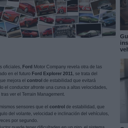
Gu
in
ve
s oficiales,
Ford
Motor Company revela otra de las
ado en el futuro
Ford
Explorer
2011
, se trata del
 que mejora el
control
de estabilidad que evitará
 el conductor afronte una curva a altas velocidades,
 tras ver el Terrain Management.
mismos sensores que el
control
de estabilidad, que
lo del volante, velocidad e inclinación del vehículos,
veces por segundo.
uctor puede tener dificultades en un giro, el sistema