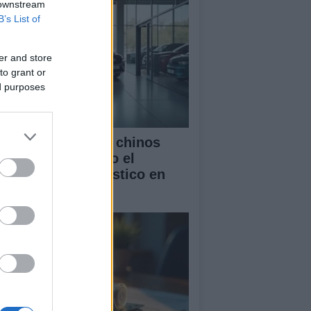
 downstream
B’s List of
er and store
to grant or
ed purposes
mo los vehículos chinos
tán transformando el
rcado automovilístico en
paña