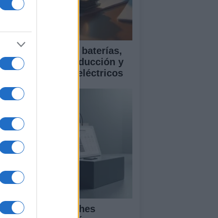
ía para comparar baterías,
istencias a la conducción y
rantía en coches eléctricos
mparativa de coches