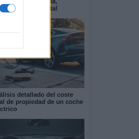
ctricos: tecnología,
antías y coste total
álisis detallado del coste
tal de propiedad de un coche
ctrico