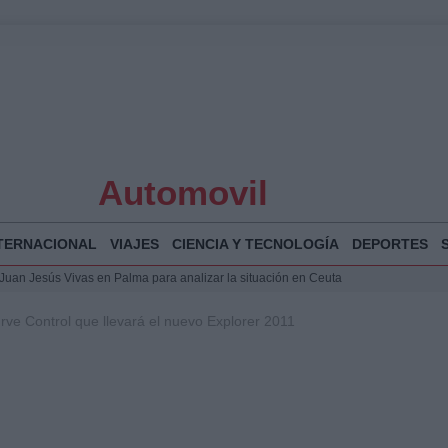
Automovil
TERNACIONAL
VIAJES
CIENCIA Y TECNOLOGÍA
DEPORTES
a Juan Jesús Vivas en Palma para analizar la situación en Ceuta
la Illa Plana: Menorca apuesta por el deporte náutico sostenible
urve Control que llevará el nuevo Explorer 2011
 y humanitario en Ceuta tras la llegada masiva de migrantes
o de Chamberí por 6,3 millones: detalles y controversias
 Bogotá 2026: fecha, recorrido y actividades especiales