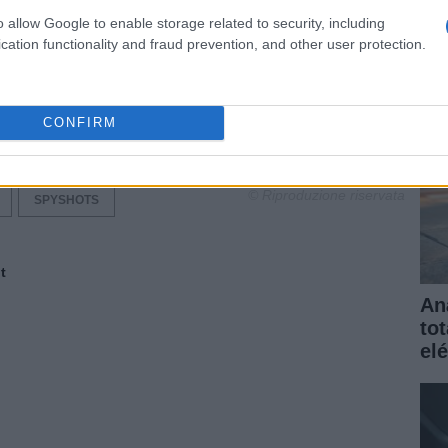
elé
o allow Google to enable storage related to security, including
gar
TORES ECOBOOST
NUEVA EXPLORER
cation functionality and fraud prevention, and other user protection.
ORER 2011
NUEVA EXPLORER 2012
PLORER
NUEVO EXPLORER 2011
CONFIRM
D
NUEVO FORD EXPLORER
© Riproduzione riservata
SPYSHOTS
t
An
to
elé