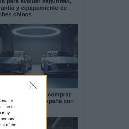
ía para evaluar seguridad,
rantía y equipamiento de
ches chinos
ía definitiva para comprar
ches chinos en España con
sonal or
ection to
guridad
ou may
 personal
out of the