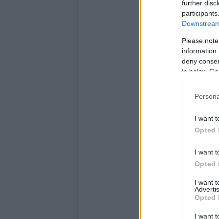
further disc
participants
Downstream 
Please note
information 
deny consent
in below Go
Persona
I want t
Opted 
I want t
Opted 
I want 
Advertis
Opted 
I want t