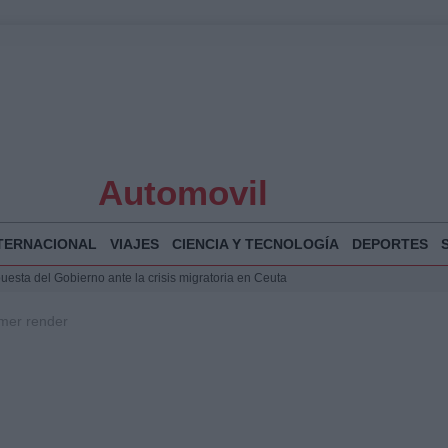
Automovil
TERNACIONAL
VIAJES
CIENCIA Y TECNOLOGÍA
DEPORTES
puesta del Gobierno ante la crisis migratoria en Ceuta
 Bogotá 2026: fecha, recorrido y actividades especiales
imer render
a Juan Jesús Vivas en Palma para analizar la situación en Ceuta
Jesús Vivas se reúnen en Marivent para abordar la situación en Ceuta