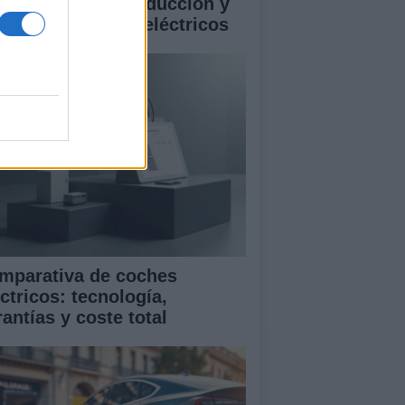
istencias a la conducción y
rantía en coches eléctricos
mparativa de coches
ctricos: tecnología,
antías y coste total