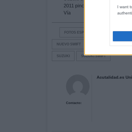
2011 pinchad aquí.
I want t
Vía
authenti
FOTOS ESPÍA
IMAGENES ESPIA
NUEVO SWIFT
NUEVO SWIFT 2011
SUZUKI
SUZUKI SWIFT
Acutalidad.es Uni
Contacto: