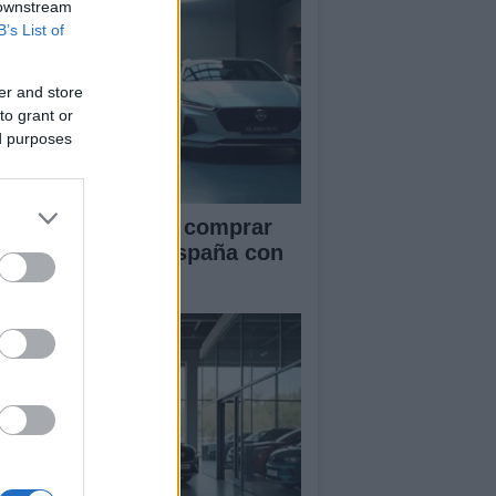
 downstream
B’s List of
er and store
to grant or
ed purposes
ía definitiva para comprar
ches chinos en España con
guridad