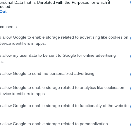
ersonal Data that Is Unrelated with the Purposes for which it
lected.
Out
Có
consents
es
me
o allow Google to enable storage related to advertising like cookies on
Es
evice identifiers in apps.
na reconstrucción gráfica más extrema y en color rojo
 que tenéis en la cabecera].
o allow my user data to be sent to Google for online advertising
a revivido y aunque todavía no sabemos cuando hará
s.
o Show lo podremos ver, lo que podemos adivinar es
to allow Google to send me personalized advertising.
ero que nunca, con un aspecto más robusto y fuerte y
vas.
o allow Google to enable storage related to analytics like cookies on
evice identifiers in apps.
 no podía ser de otra manera, también circulan por
rumor.
o allow Google to enable storage related to functionality of the website
odría utilizar un propulsor 1.
cia de origen Volkswagen.
 dice y os lo contaremos aquí.
o allow Google to enable storage related to personalization.
Gu
derSi queréis saberlo todo sobre el nuevo
Suzuki
swift