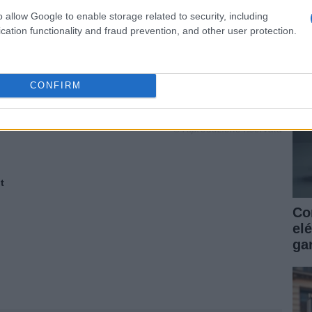
as
o allow Google to enable storage related to security, including
ga
cation functionality and fraud prevention, and other user protection.
MAS DATOS DEL NUEVO SWIFT
NUEVO SUZUKI SWIFT
CONFIRM
NUEVO SWIFT EN IMAGENES
NURBURGRING
© Riproduzione riservata
t
Co
elé
gar