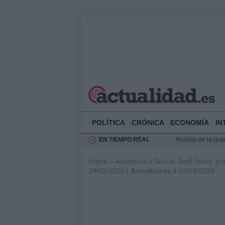
POLÍTICA
CRÓNICA
ECONOMÍA
IN
EN TIEMPO REAL
Análisis de la res
Ciclovía Nocturna
Home
»
Automovil
»
Suzuki Swift Sport: pr
Felipe VI recibe 
29/02/2020 |
Actualizado
il 02/03/2020
Felipe VI y Juan 