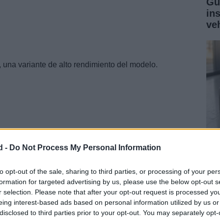
Gu
in
ve
, una variante de alto rendimiento del modelo.
d -
Do Not Process My Personal Information
Gu
ga
to opt-out of the sale, sharing to third parties, or processing of your per
formation for targeted advertising by us, please use the below opt-out s
co
r selection. Please note that after your opt-out request is processed y
la página web de Teófilo Chin, que se ha atrevido ya a
eing interest-based ads based on personal information utilized by us or
e podría ser la variante
Sport
del utilitario japonés
disclosed to third parties prior to your opt-out. You may separately opt-