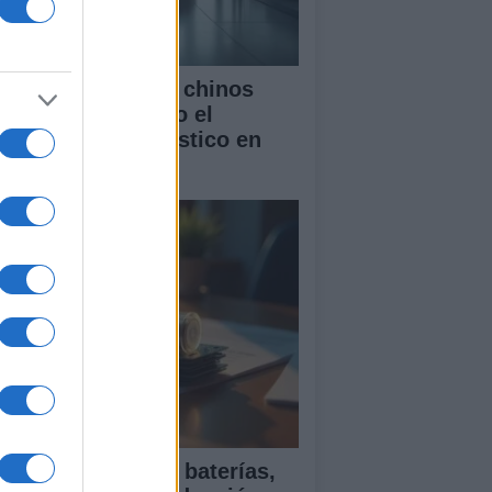
mo los vehículos chinos
tán transformando el
rcado automovilístico en
paña
ía para comparar baterías,