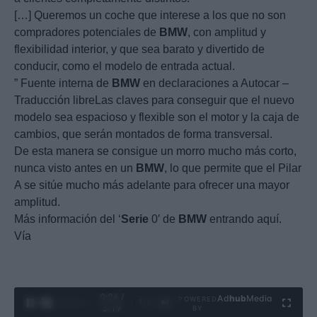
[…] Queremos un coche que interese a los que no son
compradores potenciales de
BMW
, con amplitud y
flexibilidad interior, y que sea barato y divertido de
conducir, como el modelo de entrada actual.
” Fuente interna de
BMW
en declaraciones a Autocar –
Traducción libreLas claves para conseguir que el nuevo
modelo sea espacioso y flexible son el motor y la caja de
cambios, que serán montados de forma transversal.
De esta manera se consigue un morro mucho más corto,
nunca visto antes en un
BMW
, lo que permite que el Pilar
A se sitúe mucho más adelante para ofrecer una mayor
amplitud.
Más información del ‘
Serie
0′ de
BMW
entrando aquí.
Vía
0:25 /
Ad
hub
Media
POWERED
1
/
4
3:19
BY