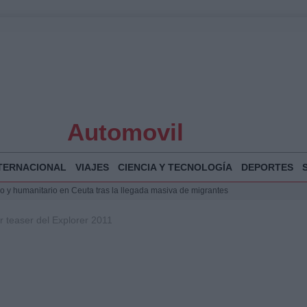
Automovil
TERNACIONAL
VIAJES
CIENCIA Y TECNOLOGÍA
DEPORTES
o de Chamberí por 6,3 millones: detalles y controversias
l pabellón de la Expo de Zaragoza en centro sanitario clave
r teaser del Explorer 2011
la Illa Plana: Menorca apuesta por el deporte náutico sostenible
 y humanitario en Ceuta tras la llegada masiva de migrantes