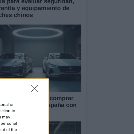
ía para evaluar seguridad,
rantía y equipamiento de
ches chinos
ía definitiva para comprar
ches chinos en España con
sonal or
ection to
guridad
ou may
 personal
out of the