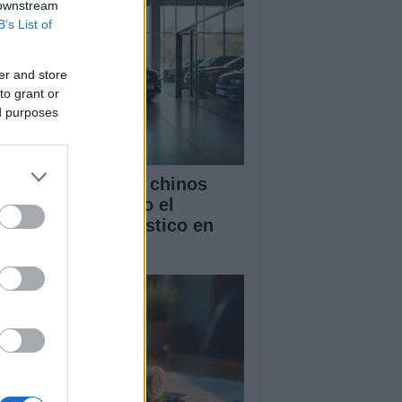
 downstream
B’s List of
er and store
to grant or
ed purposes
mo los vehículos chinos
tán transformando el
rcado automovilístico en
paña