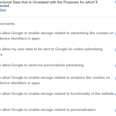
ersonal Data that Is Unrelated with the Purposes for which it
lected.
a producción a finales de este año, llevará bajo el
Out
st de 2 litros y otro EcoBoost más potente, de 3.
consents
erza y 474Nm de par máximo.
Gu
plorer
será el mejor en su clase en cuanto a
as
o allow Google to enable storage related to advertising like cookies on
n rendimiento de V6.
ga
evice identifiers in apps.
 sobre la plataforma del Taurus e incorporará
o allow my user data to be sent to Google for online advertising
 (airbag), 7 plazas, tracción integral como opcional.
s.
rado en el Salón de Los Ángeles en Noviembre, su
 un súper ventas e interponerse en el camino del
to allow Google to send me personalized advertising.
o aquí.
o allow Google to enable storage related to analytics like cookies on
011
al descubiertoVía
evice identifiers in apps.
o allow Google to enable storage related to functionality of the website
RER 2011
EXPLORER 2012
11
FORD ECOBOOST
FORD EXPLORER
o allow Google to enable storage related to personalization.
Co