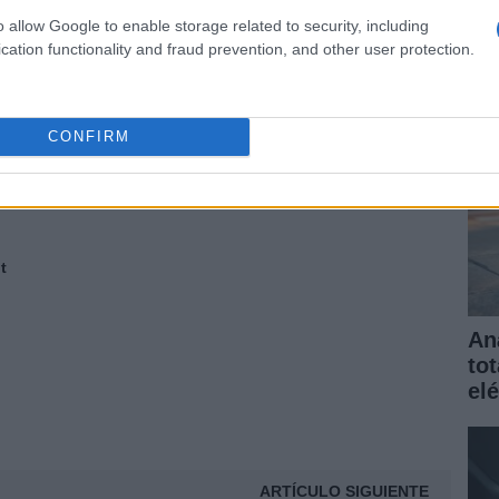
elé
INFORMACION NUEVO EXPLORER
LINCOLN MKT
o allow Google to enable storage related to security, including
gar
cation functionality and fraud prevention, and other user protection.
NUEVA EXPLORER
NUEVA EXPLORER 2010
ORER 2012
NUEVA FORD EXPLORER
CONFIRM
 2011
NUEVO EXPLORER 2012
NUEVO FORD
© Riproduzione riservata
DELO EXPLORER
SPYSHOTS
t
An
to
elé
ARTÍCULO SIGUIENTE