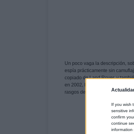
Un poco vaga la descripción, so
espía prácticamente sin camuflaj
copiado de Land Rover, y también
en 2002, lo moderno estará en 
Actualida
rasgos de los Range Rover y La
If you wish 
sensitive in
confirm you
continue se
information 