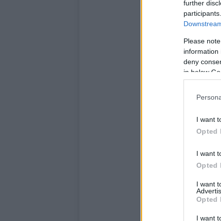
further disc
participants
Downstream 
Please note
information 
deny consent
in below Go
Persona
I want t
Opted 
I want t
Opted 
I want 
Advertis
Opted 
I want t