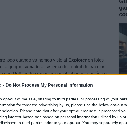
Gu
ga
co
bre todo cuando ya hemos visto al
Explorer
en fotos
e, algo que sumado al sistema de control de tracción
 que Holland fue ingeniero en el fabricante británico
que el nuevo
Explorer
posee algunos elementos y
d -
Do Not Process My Personal Information
nd Rover, especialmente del LRX.
Gu
co
to opt-out of the sale, sharing to third parties, or processing of your per
formation for targeted advertising by us, please use the below opt-out s
se
r selection. Please note that after your opt-out request is processed y
eing interest-based ads based on personal information utilized by us or
disclosed to third parties prior to your opt-out. You may separately opt-