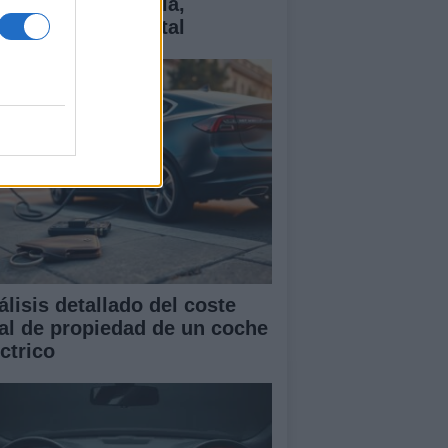
ctricos: tecnología,
antías y coste total
álisis detallado del coste
tal de propiedad de un coche
ctrico