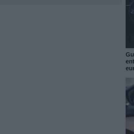
Guí
en
eu