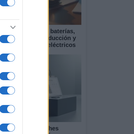
ía para comparar baterías,
istencias a la conducción y
rantía en coches eléctricos
mparativa de coches