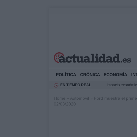
POLÍTICA
CRÓNICA
ECONOMÍA
IN
EN TIEMPO REAL
La compra del átic
Transformación de
Home
»
Automovil
»
Ford muestra el prime
Rehabilitación de 
02/03/2020
Impacto económico