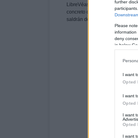
further disc
LibreVéase que el presidente O
participants
concreto de
100
Chevrolet
Volt
,
Downstream 
saldrán de la industria american
Please note
information 
deny consent
in below Go
Persona
I want t
Opted 
I want t
Opted 
I want 
Advertis
Opted 
I want t