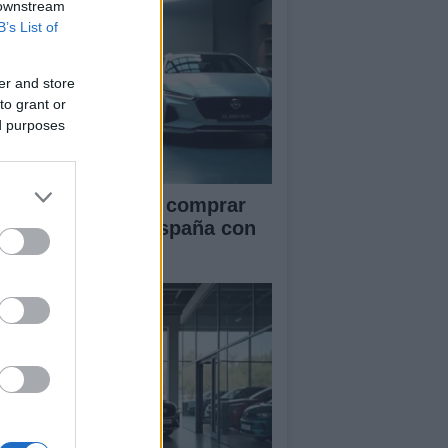
 downstream
B’s List of
er and store
to grant or
ed purposes
ía definitiva para comprar
ches chinos en España con
guridad