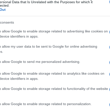
ersonal Data that Is Unrelated with the Purposes for which it
lected.
Out
Có
consents
es
me
o allow Google to enable storage related to advertising like cookies on
Es
evice identifiers in apps.
acabó su ensamblaje ayer mismo. Blanco y en botella.
o allow my user data to be sent to Google for online advertising
los EUA se han concienciado para darle un empujón
s.
tricos en el país, y ha anunciado que incorporará a su
Además, ayer se acabaron de aprobar los nuevos límites
to allow Google to send me personalized advertising.
iones de CO2 del tubo de escape en suelo
urismos nuevos y camiones ligeros. Para el año 2016
o allow Google to enable storage related to analytics like cookies on
er una clasificación de economía de combustible de
evice identifiers in apps.
o) y un nivel medio de emisiones de CO2 de 250
rlo todo sobre el
Chevrolet
Volt
pinchad aquí.Vía
o allow Google to enable storage related to functionality of the website
o allow Google to enable storage related to personalization.
Gu
CHEVY
CHEVY VOLT
GM
HIBRIDO