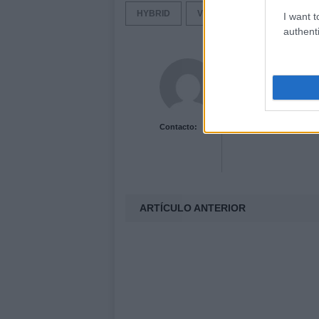
HYBRID
VOLT
I want t
authenti
Acutalidad.es Uni
Contacto:
ARTÍCULO ANTERIOR