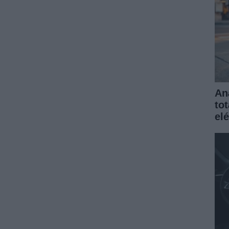
An
to
elé