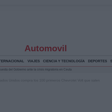
Automovil
TERNACIONAL
VIAJES
CIENCIA Y TECNOLOGÍA
DEPORTES
puesta del Gobierno ante la crisis migratoria en Ceuta
 Bogotá 2026: fecha, recorrido y actividades especiales
tados Unidos compra los 100 primeros Chevrolet Volt que salen
a Juan Jesús Vivas en Palma para analizar la situación en Ceuta
Jesús Vivas se reúnen en Marivent para abordar la situación en Ceuta