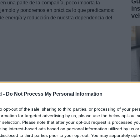
Gu
 una parte de la compañía, poco importa la
in
ejemplo y pondremos en práctica lo que predicamos:
ve
de energía y reducción de nuestra dependencia del
d -
Do Not Process My Personal Information
Gu
ga
to opt-out of the sale, sharing to third parties, or processing of your per
formation for targeted advertising by us, please use the below opt-out s
co
r selection. Please note that after your opt-out request is processed y
eing interest-based ads based on personal information utilized by us or
-in que salgan de las líneas de
montaje
americanas
disclosed to third parties prior to your opt-out. You may separately opt-
esidente de los Estados
Unidos
-Traducción