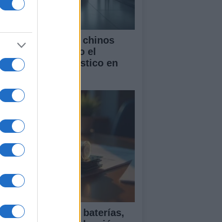
mo los vehículos chinos
tán transformando el
rcado automovilístico en
paña
ía para comparar baterías,