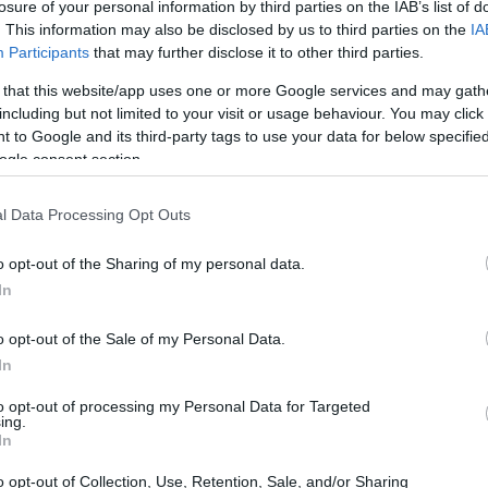
losure of your personal information by third parties on the IAB’s list of
bama no cita en ningún momento que se trate en
. This information may also be disclosed by us to third parties on the
IA
 pero claro, los
100
primeros modelos de este tipo que
Participants
that may further disclose it to other third parties.
a son de la firma General Motors y se llaman
Volt
.
 that this website/app uses one or more Google services and may gath
including but not limited to your visit or usage behaviour. You may click 
 to Google and its third-party tags to use your data for below specifi
ogle consent section.
l Data Processing Opt Outs
Gu
co
o opt-out of the Sharing of my personal data.
se
In
o opt-out of the Sale of my Personal Data.
In
to opt-out of processing my Personal Data for Targeted
ing.
In
o opt-out of Collection, Use, Retention, Sale, and/or Sharing