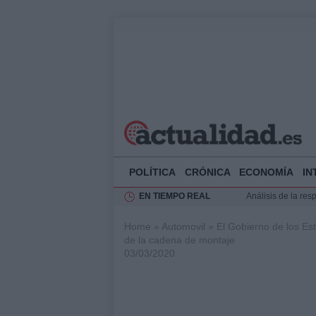
POLÍTICA
CRÓNICA
ECONOMÍA
IN
EN TIEMPO REAL
Análisis de la res
Ciclovía Nocturna
Home
»
Automovil
»
El Gobierno de los Es
Felipe VI recibe 
de la cadena de montaje
Felipe VI y Juan 
03/03/2020