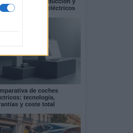
istencias a la conducción y
rantía en coches eléctricos
mparativa de coches
ctricos: tecnología,
antías y coste total