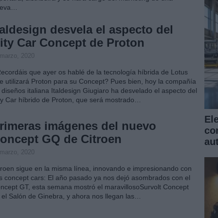
ueva…
taldesign desvela el aspecto del
ity Car Concept de Proton
 marzo, 2020
ecordáis que ayer os hablé de la tecnología híbrida de Lotus
e utilizará Proton para su Concept? Pues bien, hoy la compañía
 diseños italiana Italdesign Giugiaro ha desvelado el aspecto del
ty Car híbrido de Proton, que será mostrado…
El
rimeras imágenes del nuevo
co
oncept GQ de Citroen
au
 marzo, 2020
troen sigue en la misma línea, innovando e impresionando con
s concept cars: El año pasado ya nos dejó asombrados con el
ncept GT, esta semana mostró el maravillosoSurvolt Concept
 el Salón de Ginebra, y ahora nos llegan las…