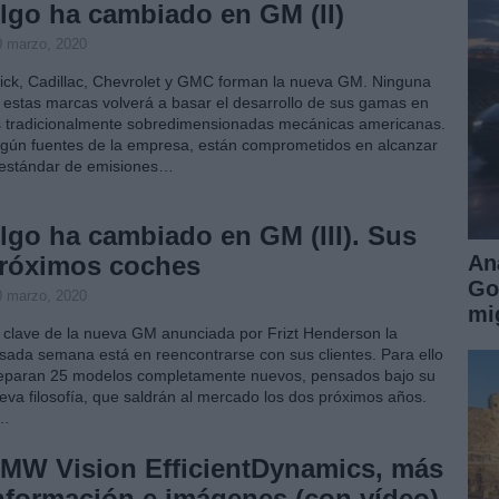
lgo ha cambiado en GM (II)
0 marzo, 2020
ick, Cadillac, Chevrolet y GMC forman la nueva GM. Ninguna
 estas marcas volverá a basar el desarrollo de sus gamas en
s tradicionalmente sobredimensionadas mecánicas americanas.
gún fuentes de la empresa, están comprometidos en alcanzar
 estándar de emisiones…
lgo ha cambiado en GM (III). Sus
róximos coches
An
Go
0 marzo, 2020
mi
 clave de la nueva GM anunciada por Frizt Henderson la
sada semana está en reencontrarse con sus clientes. Para ello
eparan 25 modelos completamente nuevos, pensados bajo su
eva filosofía, que saldrán al mercado los dos próximos años.
l…
MW Vision EfficientDynamics, más
nformación e imágenes (con vídeo)