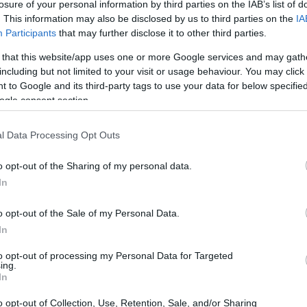
losure of your personal information by third parties on the IAB’s list of
ag
0 marzo, 2020
. This information may also be disclosed by us to third parties on the
IA
pr
Participants
that may further disclose it to other third parties.
 Salón de Francfort tendrá a los vehículos ecológicos como
otagonistas. La próxima generación de híbridos y los coches
 that this website/app uses one or more Google services and may gath
éctricos serán los más buscados en el evento, cada día desde
including but not limited to your visit or usage behaviour. You may click 
ce semanas se han producido novedades y adelantos de lo…
 to Google and its third-party tags to use your data for below specifi
ogle consent section.
 bordo del BMW ActiveHybrid 7
 marzo, 2020
l Data Processing Opt Outs
rante la exposición de Frankfurt, algunas personas tuvieron la
erte de subir a probar algunos de los modelos y dejaron sus
o opt-out of the Sharing of my personal data.
periencias para que los lectores supieran a que debían de
In
enerse en el caso de comprarlos. Ocurrió con este…
o opt-out of the Sale of my Personal Data.
Gu
en
In
ia lanza la serie especial del Soul
int
to opt-out of processing my Personal Data for Targeted
una Nueva
ing.
In
 marzo, 2020
o opt-out of Collection, Use, Retention, Sale, and/or Sharing
a Motors acaba de poner a la venta una nueva serie especial y