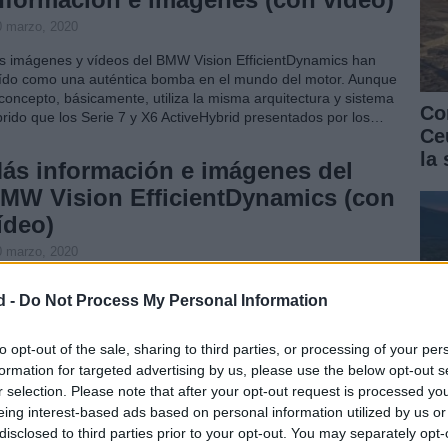
0 marzo, 2020
s imágenes y vídeos del BMW Vision EfficientDynamics han
ído como una auténtica bomba en el mundo del motor. Aunque
 concepto, básicamente, utiliza la misma arquitectura y sistema
Co
brido que los Serie 7 y X6 ActiveHybrid presentados por los…
Ce
la
ás información e imágenes del
MW Vision EfficientDynamics (con
ídeo)
0 marzo, 2020
er os mostraba las primeras imágenes reales y vídeo del
d -
Do Not Process My Personal Information
ncepto Vision EfficientDynamics de BMW, entonces os contaba
e este vehículo es un compendio de toda la tecnología que el
bricante de Munich ya está utilizando en uno o varios…
to opt-out of the sale, sharing to third parties, or processing of your per
formation for targeted advertising by us, please use the below opt-out s
as novedades que veremos en el
r selection. Please note that after your opt-out request is processed y
AA de Francfort 2009 (I): Coches
eing interest-based ads based on personal information utilized by us or
disclosed to third parties prior to your opt-out. You may separately opt-
Có
íbridos y eléctricos