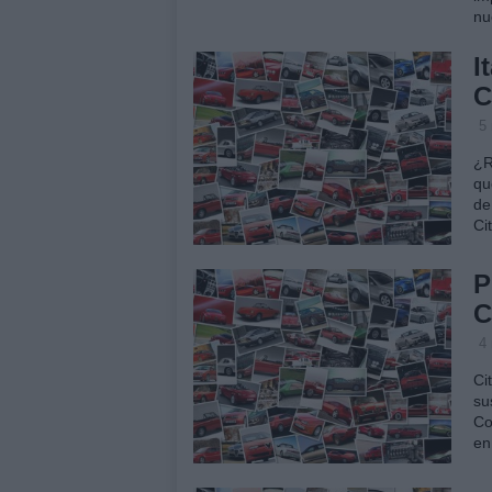
n
I
C
5
¿R
qu
de
Ci
P
C
4
Ci
su
Co
en