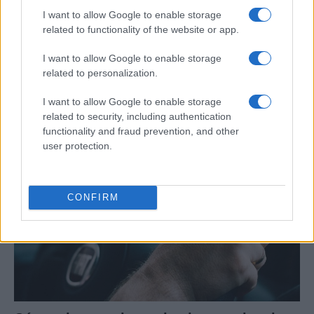
I want to allow Google to enable storage
related to functionality of the website or app.
I want to allow Google to enable storage
Cupra Raval: un eléctrico compacto con
related to personalization.
carácter deportivo
I want to allow Google to enable storage
Prueba y análisis del Cupra Raval: compacto, producido…
related to security, including authentication
functionality and fraud prevention, and other
user protection.
AUTOMOVIL
CONFIRM