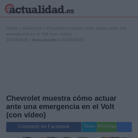
×
Home
»
Automovil
»
Chevrolet muestra cómo actuar ante una
emergencia en el Volt (con vídeo)
01/03/2020 |
Actualizado
il 02/03/2020
Política
Ciencia y
Tecnología
Crónica
Deportes
Economía
Salud y Bienestar
Chevrolet muestra cómo actuar
Internacional
ante una emergencia en el Volt
Gente
Viajes
(con vídeo)
Musica
Tweet
WhatsApp
Compartir en Facebook