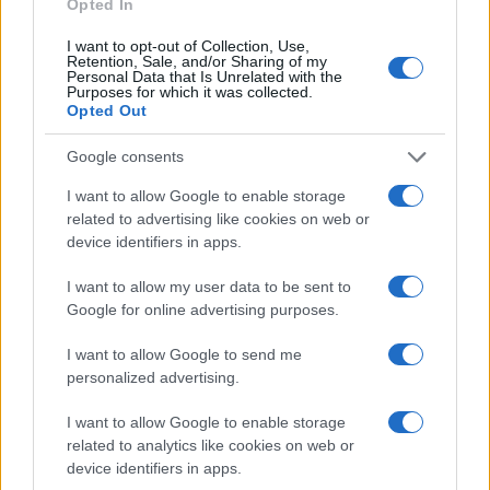
Opted In
I want to opt-out of Collection, Use,
Retention, Sale, and/or Sharing of my
Personal Data that Is Unrelated with the
Purposes for which it was collected.
Opted Out
Google consents
Compra tu coche de segunda mano en
I want to allow Google to enable storage
Heycar
related to advertising like cookies on web or
device identifiers in apps.
¿Estás pensando en renovar tu coche? Apostar por…
I want to allow my user data to be sent to
Google for online advertising purposes.
AUTOMOVIL
I want to allow Google to send me
personalized advertising.
I want to allow Google to enable storage
related to analytics like cookies on web or
device identifiers in apps.