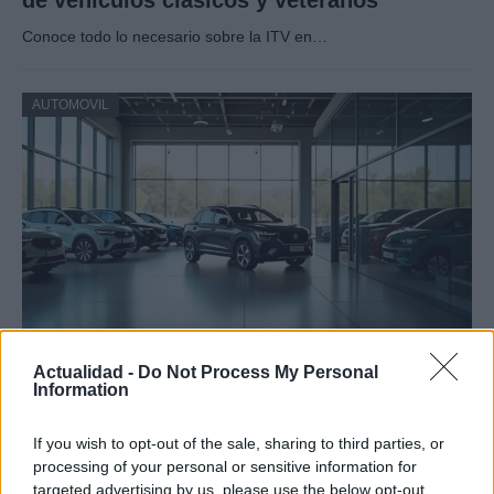
Conoce todo lo necesario sobre la ITV en…
AUTOMOVIL
Cómo los vehículos chinos están
Actualidad -
Do Not Process My Personal
Information
transformando el mercado automovilístico
en España
If you wish to opt-out of the sale, sharing to third parties, or
processing of your personal or sensitive information for
Los coches chinos están dominando el mercado español…
targeted advertising by us, please use the below opt-out