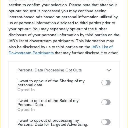
section to confirm your selection. Please note that after your
opt-out request is processed you may continue seeing
AUTOMOVIL
interest-based ads based on personal information utilized by
us or personal information disclosed to third parties prior to
your opt-out. You may separately opt-out of the further
disclosure of your personal information by third parties on the
IAB’s list of downstream participants. This information may
also be disclosed by us to third parties on the
IAB’s List of
Downstream Participants
that may further disclose it to other
third parties.
Please note that this website/app uses one or more Google
Personal Data Processing Opt Outs
services and may gather and store information including but
Los coches más buscados
not limited to your visit or usage behaviour. You may click to
I want to opt-out of the Sharing of my
personal data.
grant or deny consent to Google and its third-party tags to
Opted In
Con el objetivo de determinar cuáles son…
use your data for below specified purposes in below Google
consent section.
I want to opt-out of the Sale of my
Personal Data.
AUTOMOVIL
Opted In
I want to opt-out of processing my
Personal Data for Targeted Advertising.