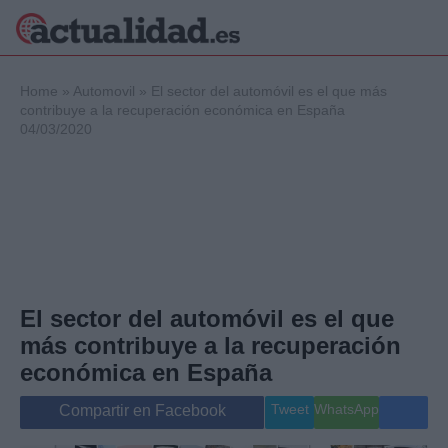
×
Home
»
Automovil
»
El sector del automóvil es el que más
contribuye a la recuperación económica en España
04/03/2020
Política
Ciencia y
Tecnología
Crónica
Deportes
Economía
Salud y Bienestar
El sector del automóvil es el que
Internacional
más contribuye a la recuperación
Gente
Viajes
económica en España
Musica
Tweet
WhatsApp
Compartir en Facebook