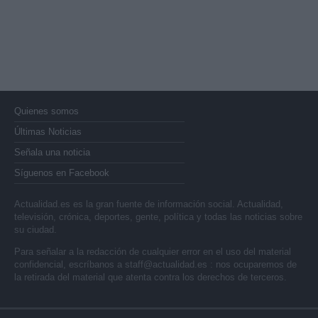
Quienes somos
Últimas Noticias
Señala una noticia
Síguenos en Facebook
Actualidad.es es la gran fuente de información social. Actualidad,
televisión, crónica, deportes, gente, política y todas las noticias sobre
su ciudad.
Para señalar a la redacción de cualquier error en el uso del material
confidencial, escríbanos a
staff@actualidad.es
: nos ocuparemos de
la retirada del material que atenta contra los derechos de terceros.