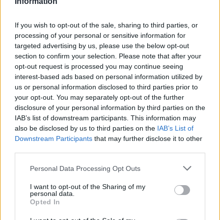
Information
Cómo los vehículos chinos están
If you wish to opt-out of the sale, sharing to third parties, or
transformando el mercado automovilístico
processing of your personal or sensitive information for
en España
targeted advertising by us, please use the below opt-out
section to confirm your selection. Please note that after your
Los coches chinos están dominando el mercado español…
opt-out request is processed you may continue seeing
interest-based ads based on personal information utilized by
us or personal information disclosed to third parties prior to
AUTOMOVIL
your opt-out. You may separately opt-out of the further
disclosure of your personal information by third parties on the
IAB’s list of downstream participants. This information may
also be disclosed by us to third parties on the
IAB’s List of
Downstream Participants
that may further disclose it to other
third parties.
Please note that this website/app uses one or more Google
Personal Data Processing Opt Outs
services and may gather and store information including but
not limited to your visit or usage behaviour. You may click to
I want to opt-out of the Sharing of my
personal data.
grant or deny consent to Google and its third-party tags to
Opted In
use your data for below specified purposes in below Google
Cómo la transición a vehículos eléctricos
consent section.