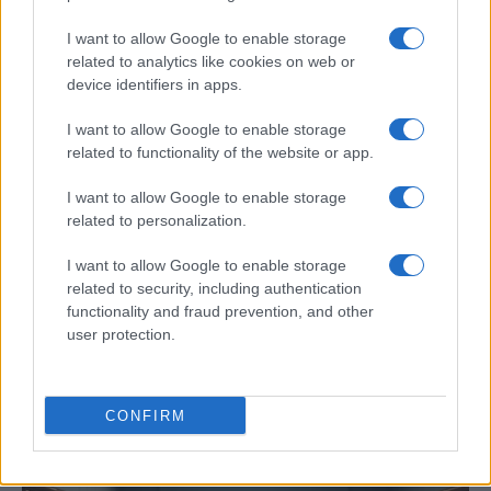
¿Estás pensando en renovar tu coche? Apostar por…
I want to allow Google to enable storage
related to analytics like cookies on web or
AUTOMOVIL
device identifiers in apps.
I want to allow Google to enable storage
related to functionality of the website or app.
I want to allow Google to enable storage
related to personalization.
I want to allow Google to enable storage
related to security, including authentication
functionality and fraud prevention, and other
Los coches más buscados
user protection.
Con el objetivo de determinar cuáles son…
CONFIRM
AUTOMOVIL