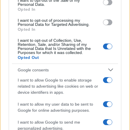
I want to opt-out of the Sale of my
está transformando la industria
Personal Data.
automotriz europea
Opted In
La industria automotriz europea enfrenta una transformación
I want to opt-out of processing my
Personal Data for Targeted Advertising.
sin…
Opted In
I want to opt-out of Collection, Use,
AUTOMOVIL
Retention, Sale, and/or Sharing of my
Personal Data that Is Unrelated with the
Purposes for which it was collected.
Opted Out
Google consents
I want to allow Google to enable storage
related to advertising like cookies on web or
device identifiers in apps.
I want to allow my user data to be sent to
Google for online advertising purposes.
Compra tu coche de segunda mano en
Heycar
I want to allow Google to send me
personalized advertising.