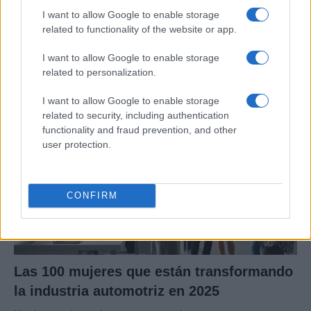
I want to allow Google to enable storage
Guía definitiva para comprar coches
related to functionality of the website or app.
chinos en España con seguridad
I want to allow Google to enable storage
Aprende a evaluar la calidad, seguridad y garantías…
related to personalization.
I want to allow Google to enable storage
AUTOMOVIL
related to security, including authentication
functionality and fraud prevention, and other
user protection.
CONFIRM
Las 100 mujeres que están transformando
la industria automotriz en 2025