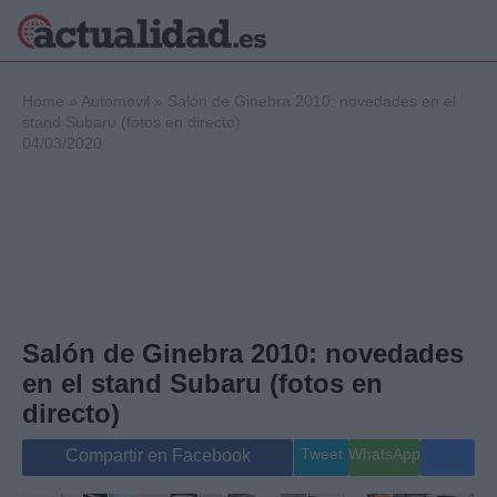
×
Home
»
Automovil
»
Salón de Ginebra 2010: novedades en el
stand Subaru (fotos en directo)
04/03/2020
Política
Ciencia y
Tecnología
Crónica
Deportes
Economía
Salud y Bienestar
Salón de Ginebra 2010: novedades
Internacional
en el stand Subaru (fotos en
Gente
Viajes
directo)
Musica
Tweet
WhatsApp
Compartir en Facebook