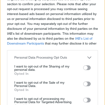
section to confirm your selection. Please note that after your
opt-out request is processed you may continue seeing
interest-based ads based on personal information utilized by
us or personal information disclosed to third parties prior to
your opt-out. You may separately opt-out of the further
disclosure of your personal information by third parties on the
IAB’s list of downstream participants. This information may
also be disclosed by us to third parties on the
IAB’s List of
Downstream Participants
that may further disclose it to other
third parties.
Compra tu coche de segunda mano en
Please note that this website/app uses one or more Google
Heycar
Personal Data Processing Opt Outs
services and may gather and store information including but
¿Estás pensando en renovar tu coche? Apostar por…
not limited to your visit or usage behaviour. You may click to
I want to opt-out of the Sharing of my
personal data.
grant or deny consent to Google and its third-party tags to
Opted In
use your data for below specified purposes in below Google
AUTOMOVIL
consent section.
I want to opt-out of the Sale of my
Personal Data.
Opted In
I want to opt-out of processing my
Personal Data for Targeted Advertising.