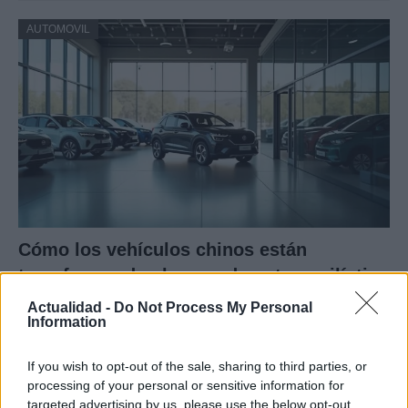
AUTOMOVIL
Cómo los vehículos chinos están
transformando el mercado automovilístico
en España
Actualidad -
Do Not Process My Personal
Information
Los coches chinos están dominando el mercado español…
If you wish to opt-out of the sale, sharing to third parties, or
processing of your personal or sensitive information for
AUTOMOVIL
targeted advertising by us, please use the below opt-out