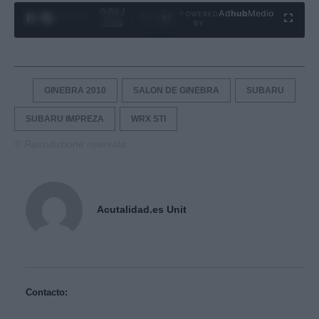
0:05 /
Ad
hub
Media
POWERED
1
/
4
3:55
BY
GINEBRA 2010
SALON DE GINEBRA
SUBARU
SUBARU IMPREZA
WRX STI
© Riproduzione riservata
Acutalidad.es Unit
Contacto: