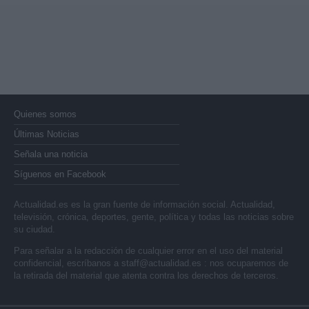
Quienes somos
Últimas Noticias
Señala una noticia
Síguenos en Facebook
Actualidad.es es la gran fuente de información social. Actualidad,
televisión, crónica, deportes, gente, política y todas las noticias sobre
su ciudad.
Para señalar a la redacción de cualquier error en el uso del material
confidencial, escríbanos a
staff@actualidad.es
: nos ocuparemos de
la retirada del material que atenta contra los derechos de terceros.