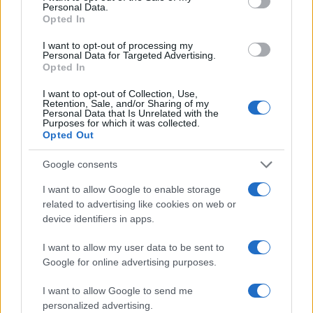
Personal Data.
Opted In
AUTOMOVIL
I want to opt-out of processing my
Personal Data for Targeted Advertising.
Opted In
I want to opt-out of Collection, Use,
Retention, Sale, and/or Sharing of my
Personal Data that Is Unrelated with the
Purposes for which it was collected.
Opted Out
Google consents
I want to allow Google to enable storage
Cupra Raval: un eléctrico compacto con
related to advertising like cookies on web or
device identifiers in apps.
carácter deportivo
Prueba y análisis del Cupra Raval: compacto, producido…
I want to allow my user data to be sent to
Google for online advertising purposes.
AUTOMOVIL
I want to allow Google to send me
personalized advertising.