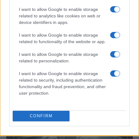
I want to allow Google to enable storage
related to analytics like cookies on web or
device identifiers in apps.
I want to allow Google to enable storage
related to functionality of the website or app.
I want to allow Google to enable storage
related to personalization.
Cómo obtener el permiso internacional
para conducir y viajar por todo el mundo
I want to allow Google to enable storage
related to security, including authentication
La International Drivers Association te ofrece la posibilidad…
functionality and fraud prevention, and other
user protection.
AUTOMOVIL
CONFIRM