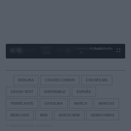
0:28 /
Ad
hub
Media
POWERED
1
/
4
3:55
BY
BERLINA
COCHES CHINOS
COCHES MG
CRASH TEST
DISPONIBLE
ESPAÑA
FABRICANTE
GASOLINA
MARCA
MARCAS
MERCADO
MG6
NUEVO MG6
REINO UNIDO
© Riproduzione riservata