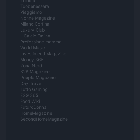
Think.it
Tuobenessere
Viaggiamo
Nonne Magazine
Milano Cortina
Luxury Club
Il Calcio Online
Professione mamma
World Music
Investimenti Magazine
Money 365
Zona Nerd
B2B Magazine
People Magazine
Day Travel
Tutto Gaming
ESG 365
Food Wiki
FuturoDonna
HomeMagazine
SecondHomeMagazine