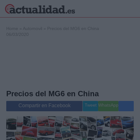
×
Home
»
Automovil
»
Precios del MG6 en China
06/03/2020
Política
Ciencia y
Tecnología
Crónica
Deportes
Economía
Precios del MG6 en China
Salud y Bienestar
Internacional
Tweet
WhatsApp
Compartir en Facebook
Gente
Viajes
Musica