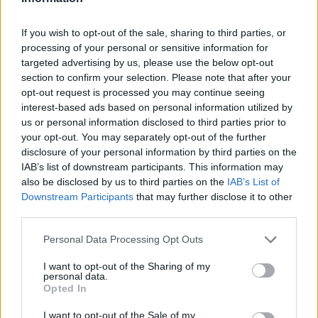
Los coches más buscados
If you wish to opt-out of the sale, sharing to third parties, or
processing of your personal or sensitive information for
Con el objetivo de determinar cuáles son…
targeted advertising by us, please use the below opt-out
section to confirm your selection. Please note that after your
opt-out request is processed you may continue seeing
AUTOMOVIL
interest-based ads based on personal information utilized by
us or personal information disclosed to third parties prior to
your opt-out. You may separately opt-out of the further
disclosure of your personal information by third parties on the
IAB’s list of downstream participants. This information may
also be disclosed by us to third parties on the
IAB’s List of
Downstream Participants
that may further disclose it to other
third parties.
Please note that this website/app uses one or more Google
Personal Data Processing Opt Outs
services and may gather and store information including but
Compra tu coche de segunda mano en
not limited to your visit or usage behaviour. You may click to
I want to opt-out of the Sharing of my
personal data.
grant or deny consent to Google and its third-party tags to
Heycar
Opted In
use your data for below specified purposes in below Google
¿Estás pensando en renovar tu coche? Apostar por…
consent section.
I want to opt-out of the Sale of my