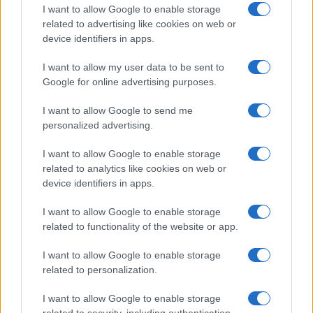
I want to allow Google to enable storage
related to advertising like cookies on web or
device identifiers in apps.
Copyright © 2024 | Actualidad.es - Publicado en España por
AdHub
Media
- Numero REA 2729933 - Todos los derechos reservados.
I want to allow my user data to be sent to
Contacto
-
Politica de cookies
-
Política de privacidad
-
Aviso legal
-
Google for online advertising purposes.
Procesamiento de datos
Todos los contenidos se han realizado de forma híbrida por una
I want to allow Google to send me
tecnología con Inteligencia Artificial y por creadores independientes
personalized advertising.
I want to allow Google to enable storage
Italia
related to analytics like cookies on web or
Casa Magazine
device identifiers in apps.
Cineverse Magazine
Donne Magazine
I want to allow Google to enable storage
Food Blog
related to functionality of the website or app.
Milano Notizie
Motor Magazine
I want to allow Google to enable storage
Notizie.it
related to personalization.
Offerte Shopping
Pet Story
I want to allow Google to enable storage
Professione Lavoro
related to security, including authentication