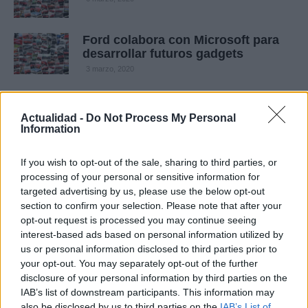
Ford colabora con Microsoft para
desarrollar futuros gadgets
3 marzo, 2020
Los usuarios de vehículos
Actualidad -
Do Not Process My Personal
eléctricos están satisfechos en un
Information
80% con ellos
3 marzo, 2020
If you wish to opt-out of the sale, sharing to third parties, or
processing of your personal or sensitive information for
California podría introducir
targeted advertising by us, please use the below opt-out
pantallas LED en las placas de
section to confirm your selection. Please note that after your
matrícula (con vídeo)
opt-out request is processed you may continue seeing
29 febrero, 2020
interest-based ads based on personal information utilized by
us or personal information disclosed to third parties prior to
your opt-out. You may separately opt-out of the further
Las luces LED podrían usarse para
disclosure of your personal information by third parties on the
evitar accidentes (con vídeo)
IAB’s list of downstream participants. This information may
28 febrero, 2020
also be disclosed by us to third parties on the
IAB’s List of