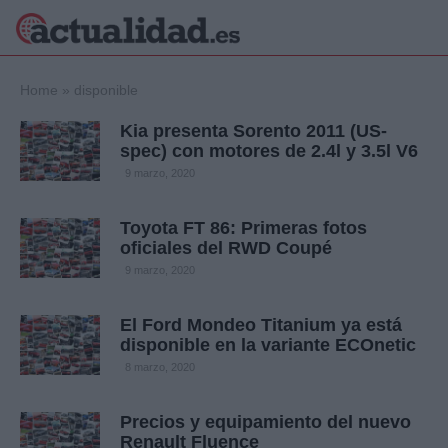
×
Home
»
disponible
Kia presenta Sorento 2011 (US-
spec) con motores de 2.4l y 3.5l V6
Política
Ciencia y
9 marzo, 2020
Tecnología
Crónica
Toyota FT 86: Primeras fotos
oficiales del RWD Coupé
Deportes
Economía
9 marzo, 2020
Salud y Bienestar
Internacional
El Ford Mondeo Titanium ya está
disponible en la variante ECOnetic
Gente
Viajes
8 marzo, 2020
Musica
Precios y equipamiento del nuevo
Renault Fluence