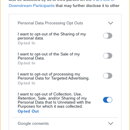
Downstream Participants
that may further disclose it to other
third parties.
Please note that this website/app uses one or more Google
Personal Data Processing Opt Outs
services and may gather and store information including but
not limited to your visit or usage behaviour. You may click to
I want to opt-out of the Sharing of my
personal data.
grant or deny consent to Google and its third-party tags to
Opted In
use your data for below specified purposes in below Google
consent section.
I want to opt-out of the Sale of my
Personal Data.
Quienes somos
Opted In
Últimas Noticias
I want to opt-out of processing my
Señala una noticia
Personal Data for Targeted Advertising.
Opted In
Síguenos en Facebook
I want to opt-out of Collection, Use,
Retention, Sale, and/or Sharing of my
Actualidad.es es la gran fuente de información social. Actualidad,
Personal Data that Is Unrelated with the
televisión, crónica, deportes, gente, política y todas las noticias sobre
Purposes for which it was collected.
su ciudad.
Opted Out
Para señalar a la redacción de cualquier error en el uso del material
confidencial, escríbanos a
staff@actualidad.es
: nos ocuparemos de
Google consents
la retirada del material que atenta contra los derechos de terceros.