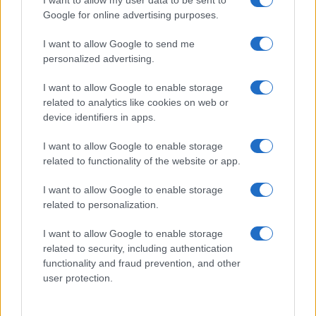
I want to allow my user data to be sent to
Google for online advertising purposes.
Cómo obtener el permiso internacional
para conducir y viajar por todo el mundo
I want to allow Google to send me
personalized advertising.
La International Drivers Association te ofrece la posibilidad…
I want to allow Google to enable storage
related to analytics like cookies on web or
AUTOMOVIL
device identifiers in apps.
I want to allow Google to enable storage
related to functionality of the website or app.
I want to allow Google to enable storage
related to personalization.
I want to allow Google to enable storage
related to security, including authentication
functionality and fraud prevention, and other
Cómo pagar multas de tráfico de manera
user protection.
rápida y segura