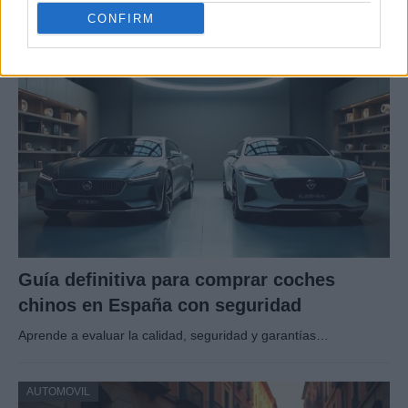
Según registros de la DGT en 2019 se…
CONFIRM
AUTOMOVIL
Guía definitiva para comprar coches
chinos en España con seguridad
Aprende a evaluar la calidad, seguridad y garantías…
AUTOMOVIL