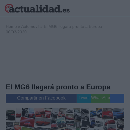
×
Home
»
Automovil
»
El MG6 llegará pronto a Europa
06/03/2020
Política
Ciencia y
Tecnología
Crónica
Deportes
Economía
El MG6 llegará pronto a Europa
Salud y Bienestar
Internacional
Tweet
WhatsApp
Compartir en Facebook
Gente
Viajes
Musica