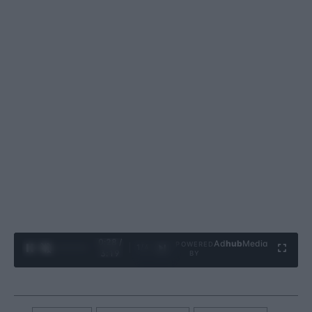
0:29 /
Ad
hub
Media
POWERED
1
/
4
3:19
BY