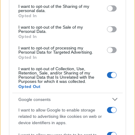
services and may gather and store information including but
not limited to your visit or usage behaviour. You may click to
I want to opt-out of the Sharing of my
personal data.
grant or deny consent to Google and its third-party tags to
Opted In
use your data for below specified purposes in below Google
consent section.
I want to opt-out of the Sale of my
Personal Data.
Compra tu coche de segunda mano en
Opted In
Heycar
I want to opt-out of processing my
¿Estás pensando en renovar tu coche? Apostar por…
Personal Data for Targeted Advertising.
Opted In
I want to opt-out of Collection, Use,
AUTOMOVIL
Retention, Sale, and/or Sharing of my
Personal Data that Is Unrelated with the
Purposes for which it was collected.
Opted Out
Google consents
I want to allow Google to enable storage
related to advertising like cookies on web or
device identifiers in apps.