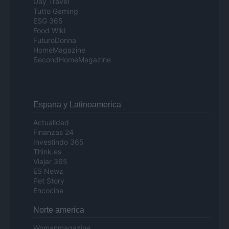
Day Travel
Tutto Gaming
ESG 365
Food Wiki
FuturoDonna
HomeMagazine
SecondHomeMagazine
Espana y Latinoamerica
Actualidad
Finanzas 24
Investindo 365
Think.es
Viajar 365
ES Newz
Pet Story
Encocina
Norte america
Womanmagazine