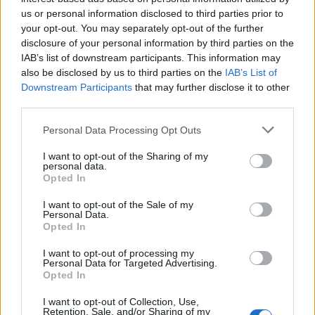
us or personal information disclosed to third parties prior to
your opt-out. You may separately opt-out of the further
disclosure of your personal information by third parties on the
IAB’s list of downstream participants. This information may
also be disclosed by us to third parties on the
IAB’s List of
Downstream Participants
that may further disclose it to other
third parties.
Los coches más buscados
Please note that this website/app uses one or more Google
Personal Data Processing Opt Outs
Con el objetivo de determinar cuáles son…
services and may gather and store information including but
not limited to your visit or usage behaviour. You may click to
I want to opt-out of the Sharing of my
personal data.
grant or deny consent to Google and its third-party tags to
Opted In
AUTOMOVIL
use your data for below specified purposes in below Google
consent section.
I want to opt-out of the Sale of my
Personal Data.
Opted In
I want to opt-out of processing my
Personal Data for Targeted Advertising.
Opted In
I want to opt-out of Collection, Use,
Retention, Sale, and/or Sharing of my