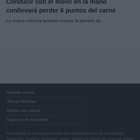
Conducir con el móvil en la mano
conllevará perder 6 puntos del carné
La nueva reforma también incluye la pérdida de…
Quienes somos
Últimas Noticias
Señala una noticia
Síguenos en Facebook
Actualidad.es es la gran fuente de información social. Actualidad,
televisión, crónica, deportes, gente, política y todas las noticias sobre