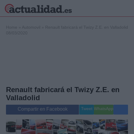
×
Home
»
Automovil
»
Renault fabricará el Twizy Z.E. en Valladolid
08/03/2020
Política
Ciencia y
Tecnología
Crónica
Deportes
Economía
Renault fabricará el Twizy Z.E. en
Salud y Bienestar
Internacional
Valladolid
Gente
Viajes
Tweet
WhatsApp
Compartir en Facebook
Musica