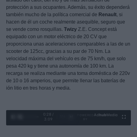
protección a sus ocupantes. Además, su éxito dependerá
también mucho de la política comercial de
Renault
, si
hacen de él un coche realmente asequible, seguro que
se vende como rosquillas.
Twizy
Z.E. Concept está
equipado con un motor eléctrico de 20 CV que
proporciona unas aceleraciones comparables a las de un
scooter de 125cc, gracias a su par de 70 Nm. La
velocidad máxima del vehículo es de 75 km/h, que solo
pesa 420 kg y tiene una autonomía de 100 km. La
recarga se realiza mediante una toma doméstica de 220v
de 10 o 16 amperios, que permite llenar las baterías de
ión litio en tres horas y media.
0:29 /
Ad
hub
Media
POWERED
1
/
4
3:09
BY