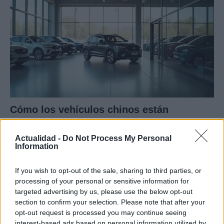
Cómo los vehículos chinos están
transformando el mercado automovilístico
en España
Actualidad -
Do Not Process My Personal
Information
Los coches chinos están dominando el mercado español…
If you wish to opt-out of the sale, sharing to third parties, or
processing of your personal or sensitive information for
AUTOMOVIL
targeted advertising by us, please use the below opt-out
section to confirm your selection. Please note that after your
opt-out request is processed you may continue seeing
interest-based ads based on personal information utilized by