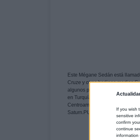
Este Mégane Sedán está llamado
Cruze y otras berlinas medias.S
algunos países del oriente de 
Actualida
en Turquía para abastecer a esa
Centroamérica, Sudamérica y Es
If you wish 
Saturn.PUBLICIDADPUBLICID
sensitive in
confirm you
continue se
information 