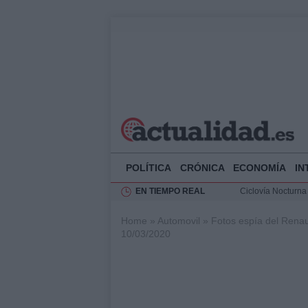
POLÍTICA
CRÓNICA
ECONOMÍA
IN
EN TIEMPO REAL
Ciclovía Nocturna
Felipe VI recibe 
Home
»
Automovil
»
Fotos espía del Rena
Rehabilitación de 
10/03/2020
Análisis de la res