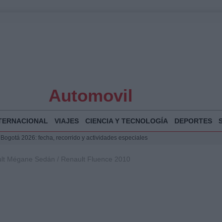
Automovil
TERNACIONAL
VIAJES
CIENCIA Y TECNOLOGÍA
DEPORTES
 Bogotá 2026: fecha, recorrido y actividades especiales
a Juan Jesús Vivas en Palma para analizar la situación en Ceuta
ult Mégane Sedán / Renault Fluence 2010
la Illa Plana: Menorca apuesta por el deporte náutico sostenible
puesta del Gobierno ante la crisis migratoria en Ceuta