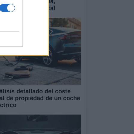
ctricos: tecnología,
antías y coste total
álisis detallado del coste
tal de propiedad de un coche
ctrico