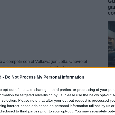
Gu
ga
co
 a competir con el Volkswagen Jetta, Chevrolet
us principales mercados serán Centroamérica y
Europa, se maneja información de que será ensamblado
d -
Do Not Process My Personal Information
 zona de Europa, y en Argentina para exportar a
Gu
tados Unidos, donde se comercializará a través de
co
to opt-out of the sale, sharing to third parties, or processing of your per
ADVía
formation for targeted advertising by us, please use the below opt-out s
se
r selection. Please note that after your opt-out request is processed y
eing interest-based ads based on personal information utilized by us or
disclosed to third parties prior to your opt-out. You may separately opt-