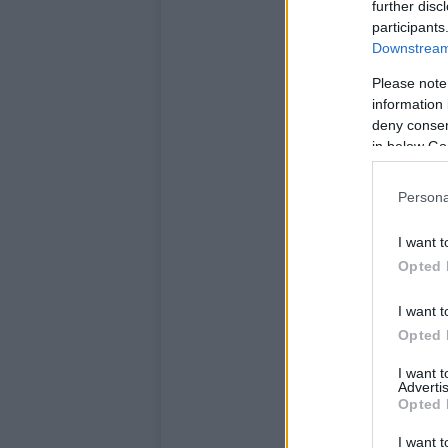
further disc
participants
Downstream 
Please note
information 
deny consent
in below Go
Persona
I want t
Opted 
I want t
Opted 
I want 
Advertis
Opted 
I want t