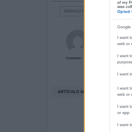
of my P
was col
Opted 
RENAULT FLUENCE
Google 
Acutalidad.es Uni
I want t
web or d
I want t
Contacto:
purpose
I want 
I want t
ARTÍCULO ANTERIOR
web or d
I want t
or app.
I want t