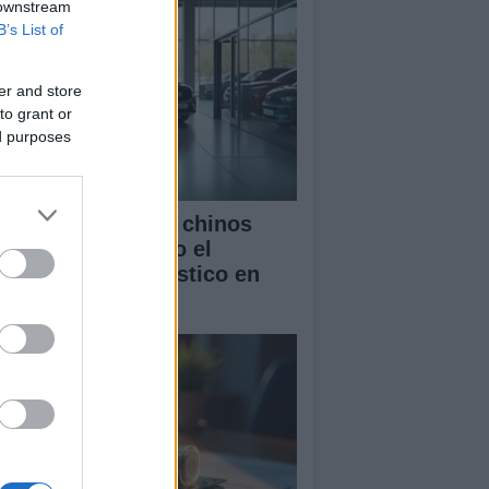
 downstream
B’s List of
er and store
to grant or
ed purposes
mo los vehículos chinos
tán transformando el
rcado automovilístico en
paña