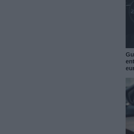
Guí
en
eu