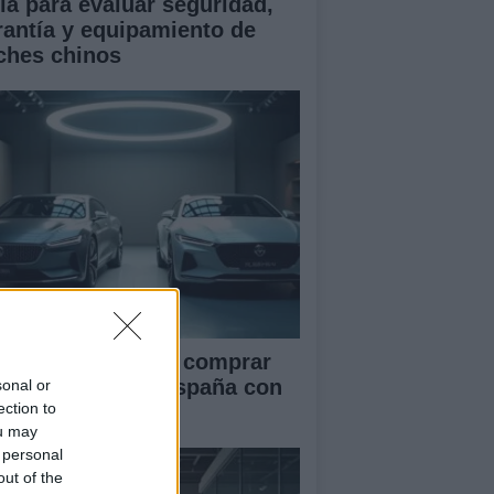
ía para evaluar seguridad,
rantía y equipamiento de
ches chinos
ía definitiva para comprar
ches chinos en España con
sonal or
ection to
guridad
ou may
 personal
out of the