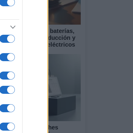
ía para comparar baterías,
istencias a la conducción y
rantía en coches eléctricos
mparativa de coches