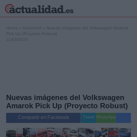
×
Home
»
Automovil
»
Nuevas imágenes del Volkswagen Amarok
Pick Up (Proyecto Robust)
11/03/2020
Política
Ciencia y
Tecnología
Crónica
Deportes
Economía
Salud y Bienestar
Nuevas imágenes del Volkswagen
Internacional
Amarok Pick Up (Proyecto Robust)
Gente
Viajes
Tweet
WhatsApp
Compartir en Facebook
Musica