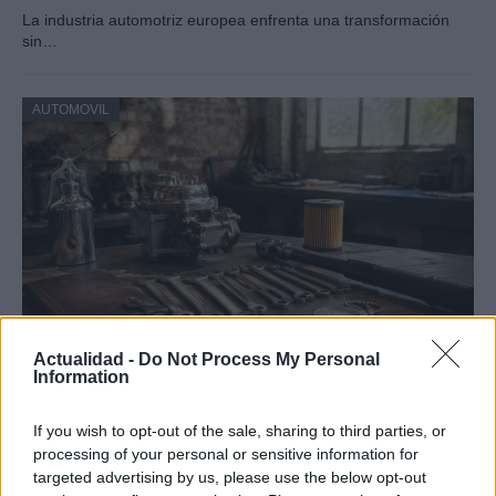
La industria automotriz europea enfrenta una transformación
sin…
AUTOMOVIL
Actualidad -
Do Not Process My Personal
Guía completa para la inspección técnica
Information
de vehículos clásicos y veteranos
If you wish to opt-out of the sale, sharing to third parties, or
Conoce todo lo necesario sobre la ITV en…
processing of your personal or sensitive information for
targeted advertising by us, please use the below opt-out