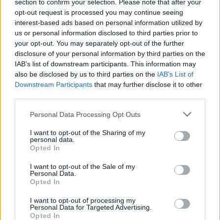
section to confirm your selection. Please note that after your
AUTOMOVIL
opt-out request is processed you may continue seeing
interest-based ads based on personal information utilized by
us or personal information disclosed to third parties prior to
your opt-out. You may separately opt-out of the further
disclosure of your personal information by third parties on the
IAB’s list of downstream participants. This information may
also be disclosed by us to third parties on the
IAB’s List of
Downstream Participants
that may further disclose it to other
third parties.
Please note that this website/app uses one or more Google
Personal Data Processing Opt Outs
services and may gather and store information including but
Cómo obtener el permiso internacional
not limited to your visit or usage behaviour. You may click to
I want to opt-out of the Sharing of my
para conducir y viajar por todo el mundo
personal data.
grant or deny consent to Google and its third-party tags to
Opted In
use your data for below specified purposes in below Google
La International Drivers Association te ofrece la posibilidad…
consent section.
I want to opt-out of the Sale of my
Personal Data.
Opted In
AUTOMOVIL
I want to opt-out of processing my
Personal Data for Targeted Advertising.
Opted In