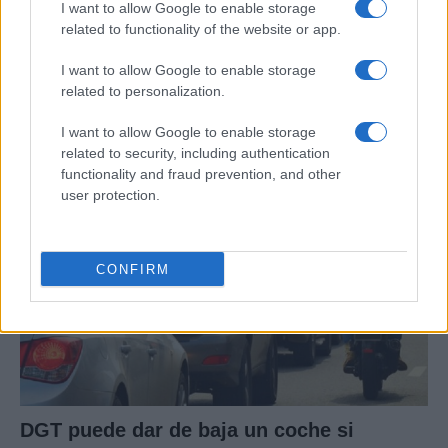
I want to allow Google to enable storage
related to functionality of the website or app.
Compra tu coche de segunda mano en
I want to allow Google to enable storage
Heycar
related to personalization.
¿Estás pensando en renovar tu coche? Apostar por…
I want to allow Google to enable storage
related to security, including authentication
functionality and fraud prevention, and other
AUTOMOVIL
user protection.
CONFIRM
DGT puede dar de baja un coche si