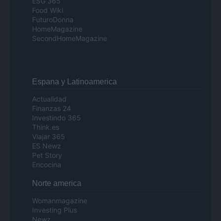
ESG 365
Food Wiki
FuturoDonna
HomeMagazine
SecondHomeMagazine
Espana y Latinoamerica
Actualidad
Finanzas 24
Investindo 365
Think.es
Viajar 365
ES Newz
Pet Story
Encocina
Norte america
Womanmagazine
Investing Plus
Newz