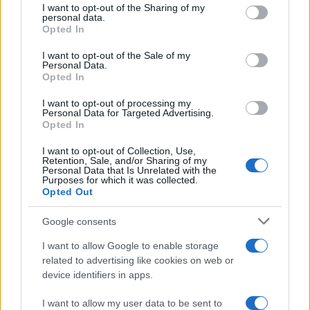
not limited to your visit or usage behaviour. You may click to
I want to opt-out of the Sharing of my
personal data.
grant or deny consent to Google and its third-party tags to
Opted In
use your data for below specified purposes in below Google
consent section.
I want to opt-out of the Sale of my
Personal Data.
Opted In
Protocolos de seguridad ocular y
I want to opt-out of processing my
Personal Data for Targeted Advertising.
consejos para fotografiar eclipses solares
Opted In
Un eclipse solar es un espectáculo natural que…
I want to opt-out of Collection, Use,
Retention, Sale, and/or Sharing of my
Personal Data that Is Unrelated with the
Purposes for which it was collected.
CIENCIA Y TECNOLOGÍA
Opted Out
Google consents
I want to allow Google to enable storage
related to advertising like cookies on web or
device identifiers in apps.
I want to allow my user data to be sent to