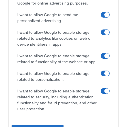
Google for online advertising purposes.
I want to allow Google to send me
Cómo elegir una carrera STEAM: perfiles
personalized advertising.
emergentes y competencias clave
I want to allow Google to enable storage
Descubre cómo elegir la mejor opción en STEAM:…
related to analytics like cookies on web or
device identifiers in apps.
CIENCIA Y TECNOLOGÍA
I want to allow Google to enable storage
related to functionality of the website or app.
I want to allow Google to enable storage
related to personalization.
I want to allow Google to enable storage
related to security, including authentication
functionality and fraud prevention, and other
user protection.
Un hombre compra el primer mensaje