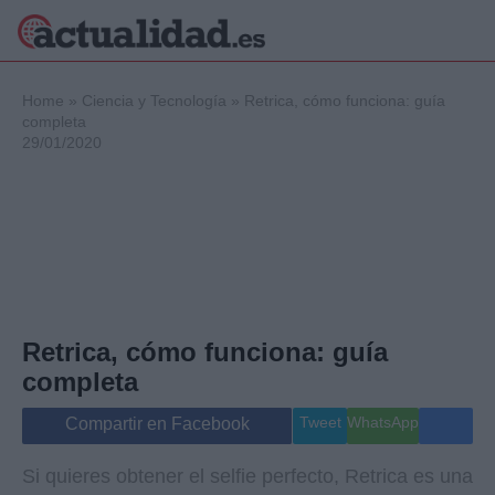
×
Home
»
Ciencia y Tecnología
»
Retrica, cómo funciona: guía
completa
29/01/2020
Política
Ciencia y
Tecnología
Crónica
Deportes
Economía
Salud y Bienestar
Retrica, cómo funciona: guía
Internacional
completa
Gente
Viajes
Tweet
WhatsApp
Compartir en Facebook
Musica
Si quieres obtener el selfie perfecto, Retrica es una