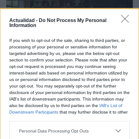
Actualidad -
Do Not Process My Personal
Information
If you wish to opt-out of the sale, sharing to third parties, or
processing of your personal or sensitive information for
targeted advertising by us, please use the below opt-out
section to confirm your selection. Please note that after your
opt-out request is processed you may continue seeing
Guía para definir intereses y
interest-based ads based on personal information utilized by
us or personal information disclosed to third parties prior to
competencias en carreras STEAM
your opt-out. You may separately opt-out of the further
Identifica tus intereses y competencias en datos, IA,…
disclosure of your personal information by third parties on the
IAB’s list of downstream participants. This information may
also be disclosed by us to third parties on the
IAB’s List of
CIENCIA Y TECNOLOGÍA
Downstream Participants
that may further disclose it to other
third parties.
Please note that this website/app uses one or more Google
Personal Data Processing Opt Outs
services and may gather and store information including but