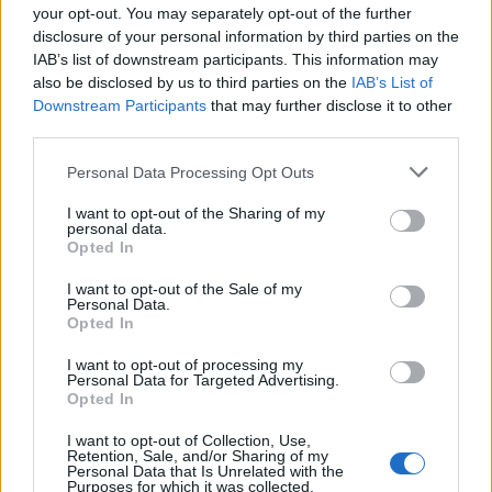
your opt-out. You may separately opt-out of the further
disclosure of your personal information by third parties on the
IAB’s list of downstream participants. This information may
also be disclosed by us to third parties on the
IAB’s List of
Protocolos de seguridad ocular y
Downstream Participants
that may further disclose it to other
consejos para fotografiar eclipses solares
third parties.
Un eclipse solar es un espectáculo natural que…
Please note that this website/app uses one or more Google
Personal Data Processing Opt Outs
services and may gather and store information including but
not limited to your visit or usage behaviour. You may click to
I want to opt-out of the Sharing of my
CIENCIA Y TECNOLOGÍA
personal data.
grant or deny consent to Google and its third-party tags to
Opted In
use your data for below specified purposes in below Google
consent section.
I want to opt-out of the Sale of my
Personal Data.
Opted In
I want to opt-out of processing my
Personal Data for Targeted Advertising.
Opted In
I want to opt-out of Collection, Use,
Retention, Sale, and/or Sharing of my
Personal Data that Is Unrelated with the
Purposes for which it was collected.
Cómo elegir una carrera STEAM: perfiles