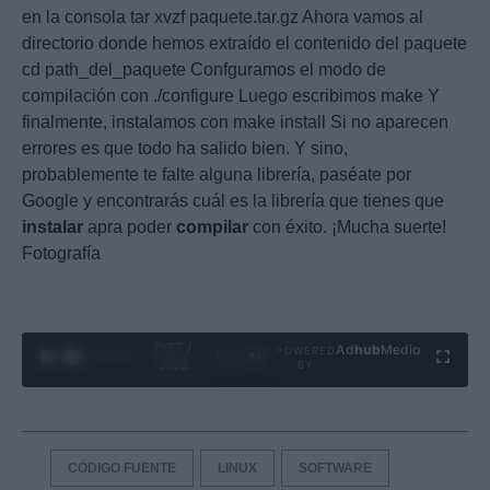
en la consola tar xvzf paquete.tar.gz Ahora vamos al
directorio donde hemos extraído el contenido del paquete
cd path_del_paquete Confguramos el modo de
compilación con ./configure Luego escribimos make Y
finalmente, instalamos con make install Si no aparecen
errores es que todo ha salido bien. Y sino,
probablemente te falte alguna librería, paséate por
Google y encontrarás cuál es la librería que tienes que
instalar
apra poder
compilar
con éxito. ¡Mucha suerte!
Fotografía
0:28 /
Ad
hub
Media
POWERED
1
/
4
3:55
BY
CÓDIGO FUENTE
LINUX
SOFTWARE