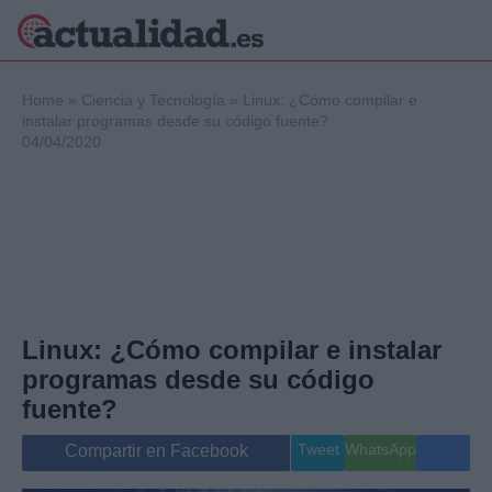
×
Home
»
Ciencia y Tecnología
»
Linux: ¿Cómo compilar e
instalar programas desde su código fuente?
04/04/2020
Política
Ciencia y
Tecnología
Crónica
Deportes
Economía
Salud y Bienestar
Linux: ¿Cómo compilar e instalar
Internacional
programas desde su código
Gente
Viajes
fuente?
Musica
Tweet
WhatsApp
Compartir en Facebook