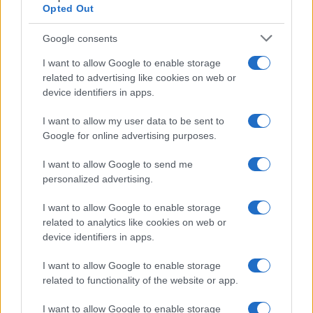
Opted Out
emergentes y competencias clave
Google consents
Descubre cómo elegir la mejor opción en STEAM:…
I want to allow Google to enable storage
related to advertising like cookies on web or
CIENCIA Y TECNOLOGÍA
device identifiers in apps.
I want to allow my user data to be sent to
Google for online advertising purposes.
I want to allow Google to send me
personalized advertising.
I want to allow Google to enable storage
related to analytics like cookies on web or
device identifiers in apps.
Super Street Fighter IV: más información
I want to allow Google to enable storage
sobre Juri, la nueva guerrera
related to functionality of the website or app.
Los juegos de lucha, orientados sin duda a…
I want to allow Google to enable storage