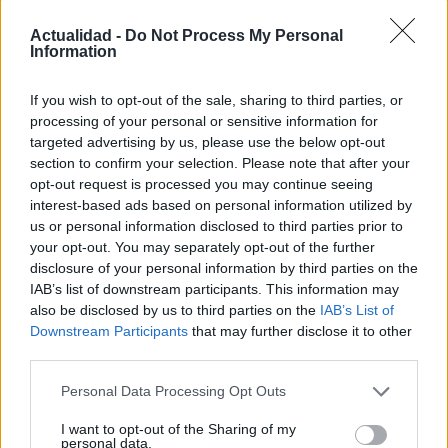
Actualidad -
Do Not Process My Personal
Information
Protocolos de seguridad ocular y
consejos para fotografiar eclipses solares
If you wish to opt-out of the sale, sharing to third parties, or
Un eclipse solar es un espectáculo natural que…
processing of your personal or sensitive information for
targeted advertising by us, please use the below opt-out
section to confirm your selection. Please note that after your
CIENCIA Y TECNOLOGÍA
opt-out request is processed you may continue seeing
interest-based ads based on personal information utilized by
us or personal information disclosed to third parties prior to
your opt-out. You may separately opt-out of the further
disclosure of your personal information by third parties on the
IAB’s list of downstream participants. This information may
also be disclosed by us to third parties on the
IAB’s List of
Downstream Participants
that may further disclose it to other
third parties.
Please note that this website/app uses one or more Google
Personal Data Processing Opt Outs
services and may gather and store information including but
Cómo elegir una carrera STEAM: perfiles
not limited to your visit or usage behaviour. You may click to
I want to opt-out of the Sharing of my
personal data.