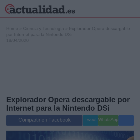
×
Home
»
Ciencia y Tecnología
»
Explorador Opera descargable
por Internet para la Nintendo DSi
18/04/2020
Política
Ciencia y
Tecnología
Crónica
Deportes
Economía
Salud y Bienestar
Explorador Opera descargable por
Internacional
Internet para la Nintendo DSi
Gente
Viajes
Tweet
WhatsApp
Compartir en Facebook
Musica