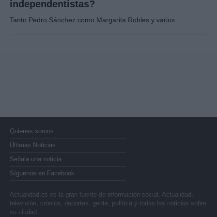
independentistas?
Tanto Pedro Sánchez como Margarita Robles y varios…
Quienes somos
Últimas Noticias
Señala una noticia
Síguenos en Facebook
Actualidad.es es la gran fuente de información social. Actualidad,
televisión, crónica, deportes, gente, política y todas las noticias sobre
su ciudad.