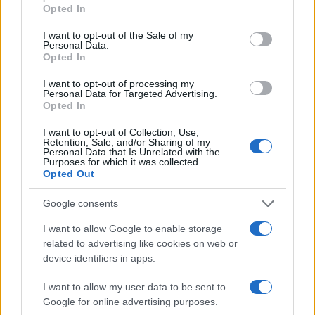
emergentes y competencias clave
grant or deny consent to Google and its third-party tags to
Opted In
use your data for below specified purposes in below Google
Descubre cómo elegir la mejor opción en STEAM:…
consent section.
I want to opt-out of the Sale of my
Personal Data.
Opted In
CIENCIA Y TECNOLOGÍA
I want to opt-out of processing my
Personal Data for Targeted Advertising.
Opted In
I want to opt-out of Collection, Use,
Retention, Sale, and/or Sharing of my
Personal Data that Is Unrelated with the
Purposes for which it was collected.
Opted Out
Google consents
I want to allow Google to enable storage
Eclipse solar 2026: Todo lo que necesitas
related to advertising like cookies on web or
saber sobre el evento astronómico
device identifiers in apps.
El 8 de abril de 2026, el cielo…
I want to allow my user data to be sent to
Google for online advertising purposes.