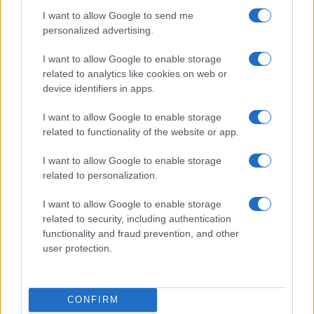
CIENCIA Y TECNOLOGÍA
I want to allow Google to send me
personalized advertising.
I want to allow Google to enable storage
related to analytics like cookies on web or
device identifiers in apps.
I want to allow Google to enable storage
related to functionality of the website or app.
I want to allow Google to enable storage
related to personalization.
Guía práctica para implementar principios
éticos en inteligencia artificial
I want to allow Google to enable storage
related to security, including authentication
Explora los fundamentos para crear sistemas de IA…
functionality and fraud prevention, and other
user protection.
CIENCIA Y TECNOLOGÍA
CONFIRM