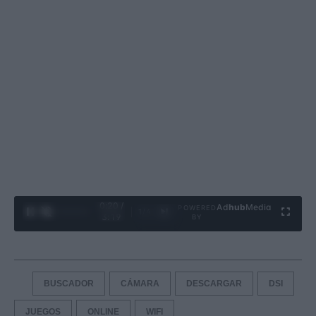
0:21 /
Ad
hub
Media
POWERED
1
/
4
3:19
BY
BUSCADOR
CÁMARA
DESCARGAR
DSI
JUEGOS
ONLINE
WIFI