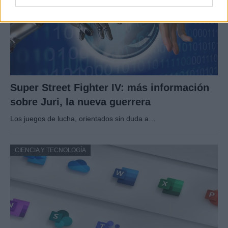
Super Street Fighter IV: más información
sobre Juri, la nueva guerrera
Los juegos de lucha, orientados sin duda a…
CIENCIA Y TECNOLOGÍA