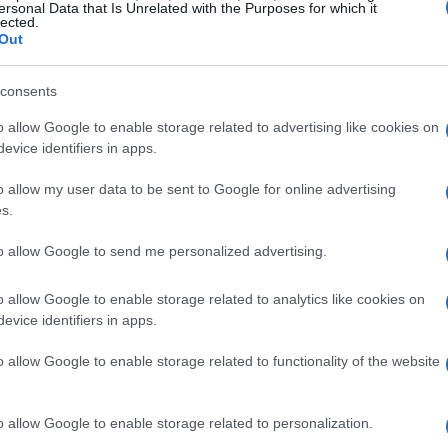
ersonal Data that Is Unrelated with the Purposes for which it
lected.
a a
Yakuza
4 y, aún más, a este spin-off para portátil.
Out
22 de septiembre.
Capturas
de
UJ
DLeer más sobre Black Leopard:
Yakuza
New
consents
pr
20
o allow Google to enable storage related to advertising like cookies on
evice identifiers in apps.
© Riproduzione riservata
o allow my user data to be sent to Google for online advertising
s.
t
to allow Google to send me personalized advertising.
o allow Google to enable storage related to analytics like cookies on
evice identifiers in apps.
o allow Google to enable storage related to functionality of the website
Ét
o allow Google to enable storage related to personalization.
mi
ARTÍCULO SIGUIENTE