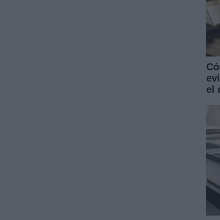
Có
ev
el 