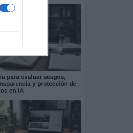
ía para evaluar sesgos,
ansparencia y protección de
tos en IA