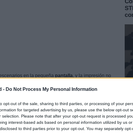
Có
ST
co
 escenarios en la pequeña
pantalla
, y la impresión no
, tampoco faltarán los
clubs
de
alterne
, con sus
d -
Do Not Process My Personal Information
en rato con Tatsuya, el nuevo protagonista que muy
Pr
ustituir al crack de Kazuma.Recientemente, la
y 
to opt-out of the sale, sharing to third parties, or processing of your per
ó que las ventas de
Yakuza
3 en occidente habían ido
formation for targeted advertising by us, please use the below opt-out s
ec
r selection. Please note that after your opt-out request is processed y
eing interest-based ads based on personal information utilized by us or
disclosed to third parties prior to your opt-out. You may separately opt-