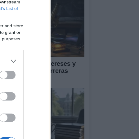
 downstream
B’s List of
er and store
to grant or
ed purposes
ía para definir intereses y
mpetencias en carreras
EAM