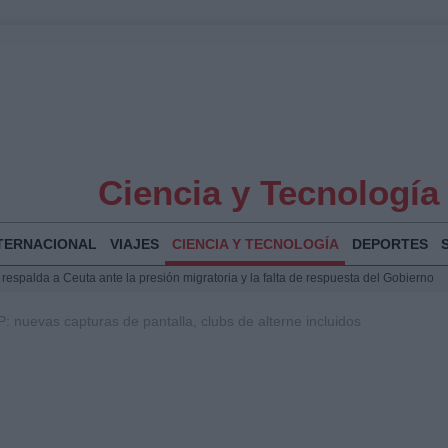
Ciencia y Tecnología
TERNACIONAL
VIAJES
CIENCIA Y TECNOLOGÍA
DEPORTES
espalda a Ceuta ante la presión migratoria y la falta de respuesta del Gobierno
Jesús Vivas se reúnen en Marivent para abordar la situación en Ceuta
 nuevas capturas de pantalla, clubs de alterne incluidos
puesta del Gobierno ante la crisis migratoria en Ceuta
planificar, reportear y construir una crónica con escenas y voces