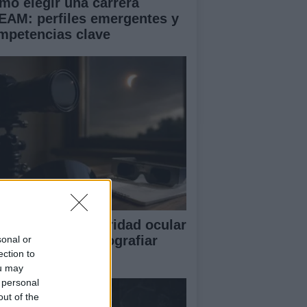
mo elegir una carrera
EAM: perfiles emergentes y
mpetencias clave
otocolos de seguridad ocular
consejos para fotografiar
sonal or
ection to
lipses solares
ou may
 personal
out of the