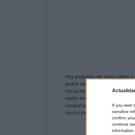
Hoy podemos ver estas calles y
podría ser más buena. Como véis
Actualida
chicas dispuestas a pasar un bu
molón tendrá que ser si quiere s
If you wish 
compañía del erizo azul confirm
sensitive in
mucho mejor de lo esperado.
confirm you
continue se
information 