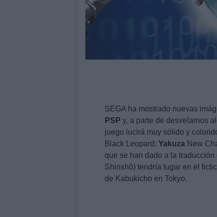
SEGA ha mostrado nuevas imágen
PSP
y, a parte de desvelarnos a
juego lucirá muy sólido y color
Black Leopard:
Yakuza
New Chapt
que se han dado a la traducció
Shinshô) tendría lugar en el fict
de Kabukicho en Tokyo.