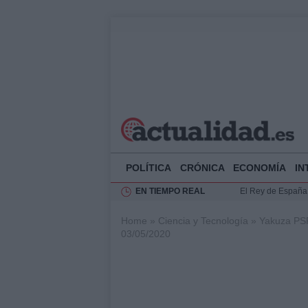
POLÍTICA
CRÓNICA
ECONOMÍA
IN
EN TIEMPO REAL
El Rey de España r
Felipe VI y Juan 
Home
»
Ciencia y Tecnología
»
Yakuza PSP:
Análisis de la res
03/05/2020
Guía técnica para 