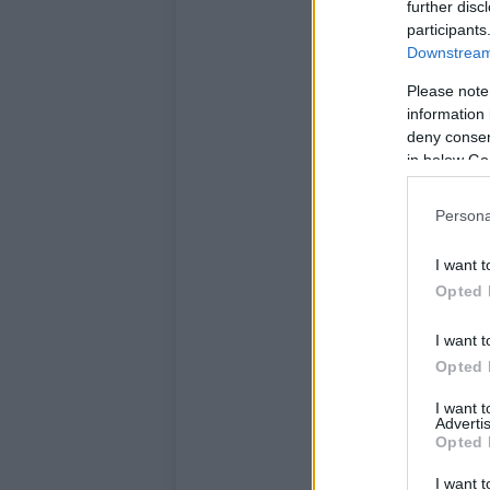
further disc
participants
Downstream 
Please note
information 
deny consent
in below Go
Persona
I want t
Opted 
I want t
Opted 
I want 
Advertis
Opted 
I want t