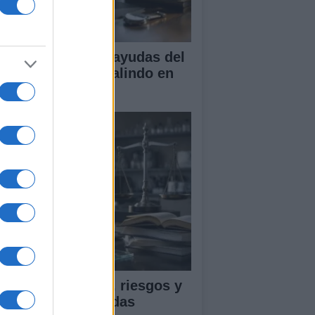
A obtiene cuatro ayudas del
ograma Beatriz Galindo en
26
ica en IA: marcos, riesgos y
tigaciones aplicadas