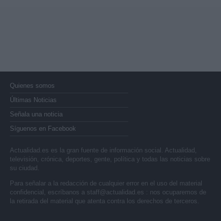
Quienes somos
Últimas Noticias
Señala una noticia
Síguenos en Facebook
Actualidad.es es la gran fuente de información social. Actualidad,
televisión, crónica, deportes, gente, política y todas las noticias sobre
su ciudad.
Para señalar a la redacción de cualquier error en el uso del material
confidencial, escríbanos a
staff@actualidad.es
: nos ocuparemos de
la retirada del material que atenta contra los derechos de terceros.