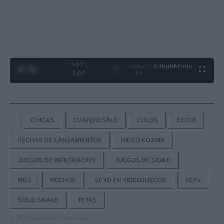
0:28 /
Ad
hub
Media
POWERED
1
/
4
3:09
BY
CHICAS
CUANDO SALE
CULOS
ECCHI
FECHAS DE LANZAMIENTOS
HIDEO KOJIMA
JUEGOS DE INFILTRACION
JUEGOS DE SIGILO
MGS
PECHOS
SEXO EN VIDEOJUEGOS
SEXY
SOLID SNAKE
TETAS
© Riproduzione riservata