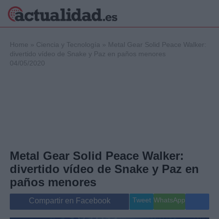
×
Home
»
Ciencia y Tecnología
»
Metal Gear Solid Peace Walker:
divertido vídeo de Snake y Paz en paños menores
04/05/2020
Política
Ciencia y
Tecnología
Crónica
Deportes
Economía
Salud y Bienestar
Metal Gear Solid Peace Walker:
Internacional
divertido vídeo de Snake y Paz en
Gente
Viajes
paños menores
Musica
Tweet
WhatsApp
Compartir en Facebook