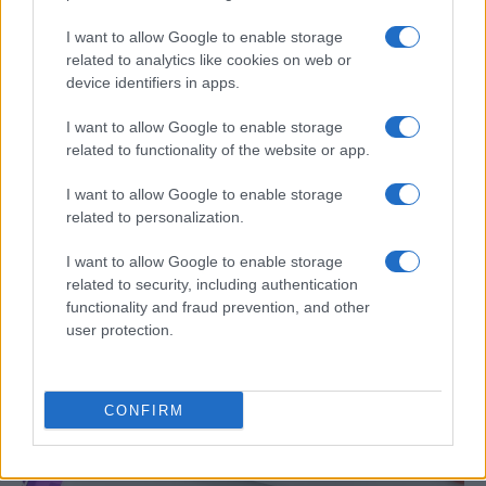
I want to allow Google to enable storage
related to analytics like cookies on web or
device identifiers in apps.
I want to allow Google to enable storage
related to functionality of the website or app.
I want to allow Google to enable storage
related to personalization.
Eclipse solar 2026: Todo lo que necesitas
saber sobre el evento astronómico
I want to allow Google to enable storage
related to security, including authentication
El 8 de abril de 2026, el cielo…
functionality and fraud prevention, and other
user protection.
CIENCIA Y TECNOLOGÍA
CONFIRM