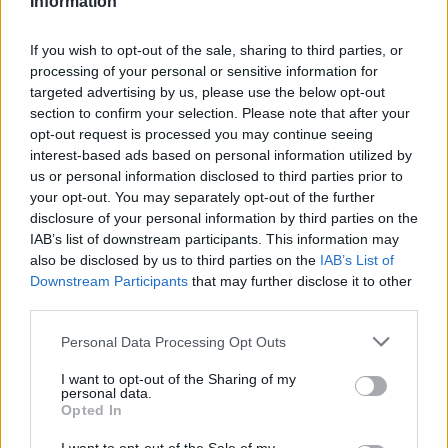
Information
Protocolos de seguridad ocular y
consejos para fotografiar eclipses solares
If you wish to opt-out of the sale, sharing to third parties, or
processing of your personal or sensitive information for
Un eclipse solar es un espectáculo natural que…
targeted advertising by us, please use the below opt-out
section to confirm your selection. Please note that after your
opt-out request is processed you may continue seeing
CIENCIA Y TECNOLOGÍA
interest-based ads based on personal information utilized by
us or personal information disclosed to third parties prior to
your opt-out. You may separately opt-out of the further
disclosure of your personal information by third parties on the
IAB’s list of downstream participants. This information may
also be disclosed by us to third parties on the
IAB’s List of
Downstream Participants
that may further disclose it to other
third parties.
Please note that this website/app uses one or more Google
Personal Data Processing Opt Outs
services and may gather and store information including but
Cómo elegir una carrera STEAM: perfiles
not limited to your visit or usage behaviour. You may click to
I want to opt-out of the Sharing of my
personal data.
grant or deny consent to Google and its third-party tags to
emergentes y competencias clave
Opted In
use your data for below specified purposes in below Google
Descubre cómo elegir la mejor opción en STEAM:…
consent section.