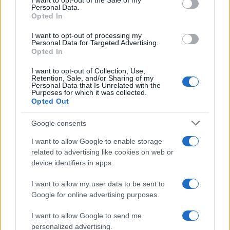
I want to opt-out of the Sale of my
Personal Data.
Opted In
CIENCIA Y TECNOLOGÍA
I want to opt-out of processing my
Personal Data for Targeted Advertising.
Opted In
I want to opt-out of Collection, Use,
Retention, Sale, and/or Sharing of my
Personal Data that Is Unrelated with the
Purposes for which it was collected.
Opted Out
Google consents
I want to allow Google to enable storage
Super Street Fighter IV: más información
related to advertising like cookies on web or
device identifiers in apps.
sobre Juri, la nueva guerrera
Los juegos de lucha, orientados sin duda a…
I want to allow my user data to be sent to
Google for online advertising purposes.
I want to allow Google to send me
CIENCIA Y TECNOLOGÍA
personalized advertising.