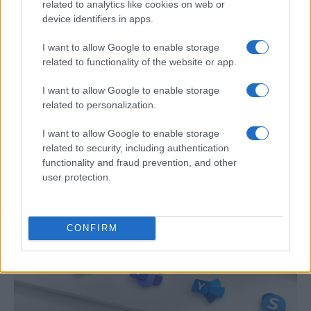
related to analytics like cookies on web or
device identifiers in apps.
I want to allow Google to enable storage
related to functionality of the website or app.
Preview: Marvel Super Hero Squad, más
I want to allow Google to enable storage
superhéroes para Nintendo Wii
related to personalization.
Los fans de Nintendo Wii y los superhéroes…
I want to allow Google to enable storage
related to security, including authentication
functionality and fraud prevention, and other
CIENCIA Y TECNOLOGÍA
user protection.
CONFIRM