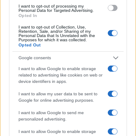
I want to opt-out of processing my
Personal Data for Targeted Advertising.
Opted In
I want to opt-out of Collection, Use,
Retention, Sale, and/or Sharing of my
Personal Data that Is Unrelated with the
Purposes for which it was collected.
Opted Out
Google consents
Un hombre compra el primer mensaje
I want to allow Google to enable storage
SMS de la historia por 107.000 euros
related to advertising like cookies on web or
Un canadiense compra el primer mensaje de texto…
device identifiers in apps.
I want to allow my user data to be sent to
CIENCIA Y TECNOLOGÍA
Google for online advertising purposes.
I want to allow Google to send me
personalized advertising.
I want to allow Google to enable storage