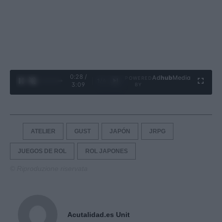
0:29 /
Ad
hub
Media
POWERED
1
/
4
3:09
BY
ATELIER
GUST
JAPÓN
JRPG
JUEGOS DE ROL
ROL JAPONES
© Riproduzione riservata
Acutalidad.es Unit