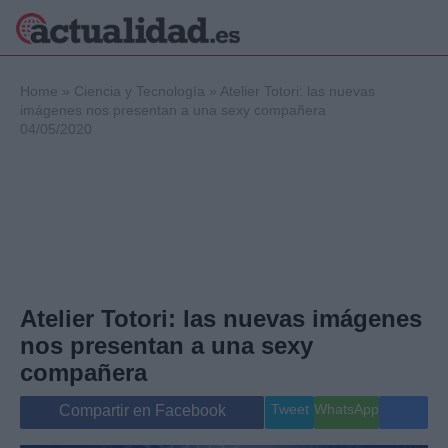
×
Home
»
Ciencia y Tecnología
»
Atelier Totori: las nuevas
imágenes nos presentan a una sexy compañera
04/05/2020
Política
Ciencia y
Tecnología
Crónica
Deportes
Economía
Salud y Bienestar
Atelier Totori: las nuevas imágenes
Internacional
nos presentan a una sexy
Gente
Viajes
compañera
Musica
Tweet
WhatsApp
Compartir en Facebook