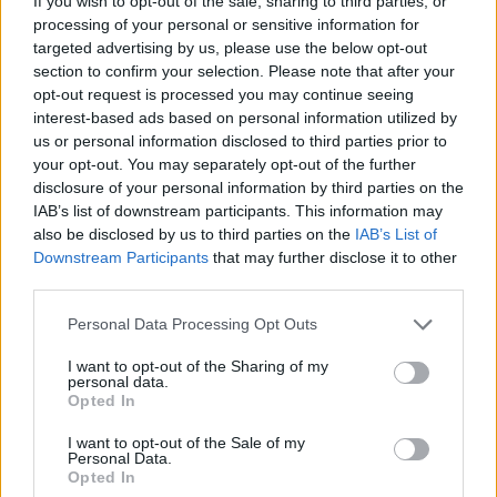
If you wish to opt-out of the sale, sharing to third parties, or
processing of your personal or sensitive information for
CIENCIA Y TECNOLOGÍA
targeted advertising by us, please use the below opt-out
section to confirm your selection. Please note that after your
opt-out request is processed you may continue seeing
interest-based ads based on personal information utilized by
us or personal information disclosed to third parties prior to
your opt-out. You may separately opt-out of the further
disclosure of your personal information by third parties on the
IAB’s list of downstream participants. This information may
also be disclosed by us to third parties on the
IAB’s List of
Downstream Participants
that may further disclose it to other
third parties.
Cómo elegir una carrera STEAM: perfiles
Please note that this website/app uses one or more Google
Personal Data Processing Opt Outs
emergentes y competencias clave
services and may gather and store information including but
not limited to your visit or usage behaviour. You may click to
I want to opt-out of the Sharing of my
personal data.
Descubre cómo elegir la mejor opción en STEAM:…
grant or deny consent to Google and its third-party tags to
Opted In
use your data for below specified purposes in below Google
consent section.
I want to opt-out of the Sale of my
CIENCIA Y TECNOLOGÍA
Personal Data.
Opted In