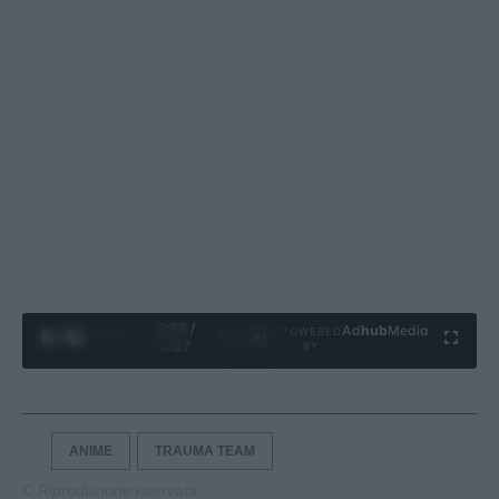
0:29 /
Ad
hub
Media
POWERED
1
/
4
4:27
BY
ANIME
TRAUMA TEAM
© Riproduzione riservata