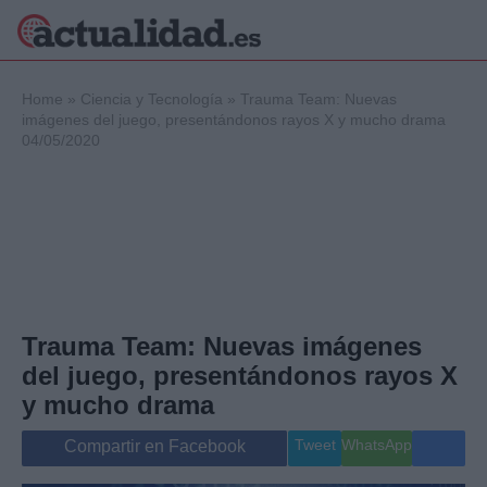
×
Home
»
Ciencia y Tecnología
»
Trauma Team: Nuevas
imágenes del juego, presentándonos rayos X y mucho drama
04/05/2020
Política
Ciencia y
Tecnología
Crónica
Deportes
Economía
Salud y Bienestar
Trauma Team: Nuevas imágenes
Internacional
del juego, presentándonos rayos X
Gente
Viajes
y mucho drama
Musica
Tweet
WhatsApp
Compartir en Facebook