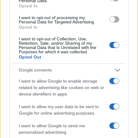
Personal Data.
Opted In
I want to opt-out of processing my
CIENCIA Y TECNOLOGÍA
Personal Data for Targeted Advertising.
Opted In
I want to opt-out of Collection, Use,
Retention, Sale, and/or Sharing of my
Personal Data that Is Unrelated with the
Purposes for which it was collected.
Opted Out
Google consents
I want to allow Google to enable storage
related to advertising like cookies on web or
Cómo se estructuran los planes de I+D y
device identifiers in apps.
su impacto en la sociedad
I want to allow my user data to be sent to
Los planes regionales de ciencia y tecnología son…
Google for online advertising purposes.
I want to allow Google to send me
CIENCIA Y TECNOLOGÍA
personalized advertising.