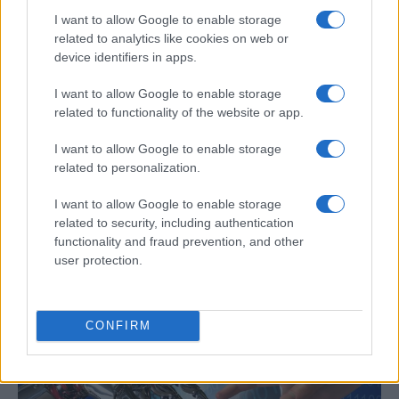
I want to allow Google to enable storage
related to analytics like cookies on web or
device identifiers in apps.
I want to allow Google to enable storage
related to functionality of the website or app.
I want to allow Google to enable storage
related to personalization.
Un hombre compra el primer mensaje
I want to allow Google to enable storage
SMS de la historia por 107.000 euros
related to security, including authentication
functionality and fraud prevention, and other
Un canadiense compra el primer mensaje de texto…
user protection.
CIENCIA Y TECNOLOGÍA
CONFIRM