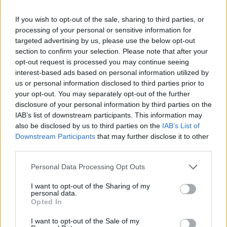
Protocolos de seguridad ocular y
If you wish to opt-out of the sale, sharing to third parties, or
consejos para fotografiar eclipses solares
processing of your personal or sensitive information for
Un eclipse solar es un espectáculo natural que…
targeted advertising by us, please use the below opt-out
section to confirm your selection. Please note that after your
opt-out request is processed you may continue seeing
CIENCIA Y TECNOLOGÍA
interest-based ads based on personal information utilized by
us or personal information disclosed to third parties prior to
your opt-out. You may separately opt-out of the further
disclosure of your personal information by third parties on the
IAB’s list of downstream participants. This information may
also be disclosed by us to third parties on the
IAB’s List of
Downstream Participants
that may further disclose it to other
third parties.
Please note that this website/app uses one or more Google
Personal Data Processing Opt Outs
services and may gather and store information including but
not limited to your visit or usage behaviour. You may click to
I want to opt-out of the Sharing of my
Cómo elegir una carrera STEAM: perfiles
personal data.
grant or deny consent to Google and its third-party tags to
Opted In
emergentes y competencias clave
use your data for below specified purposes in below Google
consent section.
I want to opt-out of the Sale of my
Descubre cómo elegir la mejor opción en STEAM:…