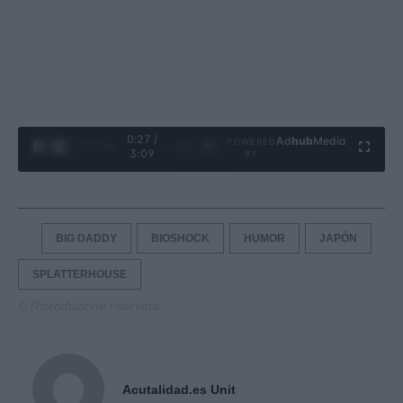
0:28 /
Ad
hub
Media
POWERED
1
/
4
3:09
BY
BIG DADDY
BIOSHOCK
HUMOR
JAPÓN
SPLATTERHOUSE
© Riproduzione riservata
Acutalidad.es Unit