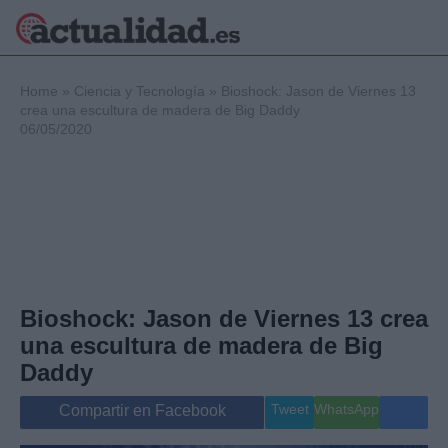
×
Home
»
Ciencia y Tecnología
»
Bioshock: Jason de Viernes 13
crea una escultura de madera de Big Daddy
06/05/2020
Política
Ciencia y
Tecnología
Crónica
Deportes
Economía
Salud y Bienestar
Bioshock: Jason de Viernes 13 crea
Internacional
una escultura de madera de Big
Gente
Viajes
Daddy
Musica
Tweet
WhatsApp
Compartir en Facebook