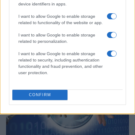
device identifiers in apps.
I want to allow Google to enable storage
related to functionality of the website or app.
Un hombre compra el primer mensaje
I want to allow Google to enable storage
related to personalization.
SMS de la historia por 107.000 euros
I want to allow Google to enable storage
Un canadiense compra el primer mensaje de texto…
related to security, including authentication
functionality and fraud prevention, and other
user protection.
CIENCIA Y TECNOLOGÍA
CONFIRM