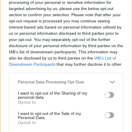
processing of your personal or sensitive information for
targeted advertising by us, please use the below opt-out
CIENCIA Y TECNOLOGÍA
section to confirm your selection. Please note that after your
opt-out request is processed you may continue seeing
interest-based ads based on personal information utilized by
us or personal information disclosed to third parties prior to
your opt-out. You may separately opt-out of the further
disclosure of your personal information by third parties on the
IAB’s list of downstream participants. This information may
also be disclosed by us to third parties on the
IAB’s List of
Downstream Participants
that may further disclose it to other
third parties.
Please note that this website/app uses one or more Google
Personal Data Processing Opt Outs
Cómo elegir una carrera STEAM: perfiles
services and may gather and store information including but
emergentes y competencias clave
not limited to your visit or usage behaviour. You may click to
I want to opt-out of the Sharing of my
personal data.
grant or deny consent to Google and its third-party tags to
Descubre cómo elegir la mejor opción en STEAM:…
Opted In
use your data for below specified purposes in below Google
consent section.
I want to opt-out of the Sale of my
Personal Data.
CIENCIA Y TECNOLOGÍA
Opted In