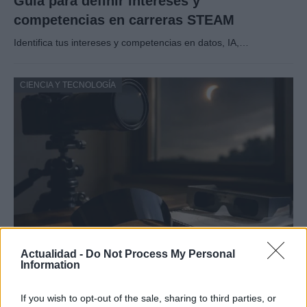
Guía para definir intereses y
competencias en carreras STEAM
Identifica tus intereses y competencias en datos, IA,…
CIENCIA Y TECNOLOGÍA
Protocolos de seguridad ocular y
Actualidad -
Do Not Process My Personal
Information
consejos para fotografiar eclipses solares
Un eclipse solar es un espectáculo natural que…
If you wish to opt-out of the sale, sharing to third parties, or