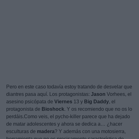
Pero en este caso todavía estoy tratando de desvelar que
diantres pasa aquí. Los protagonistas:
Jason
Vorhees, el
asesino psicópata de
Viernes
13 y
Big
Daddy
, el
protagonista de
Bioshock
. Y os recomiendo que no os lo
perdáis.Como veis, el pycho-killer parece que ha dejado
de matar adolescentes y ahora se dedica a… ¿hacer
esculturas de
madera
? Y además con una motosierra,
herramienta que no es precisamente característica de