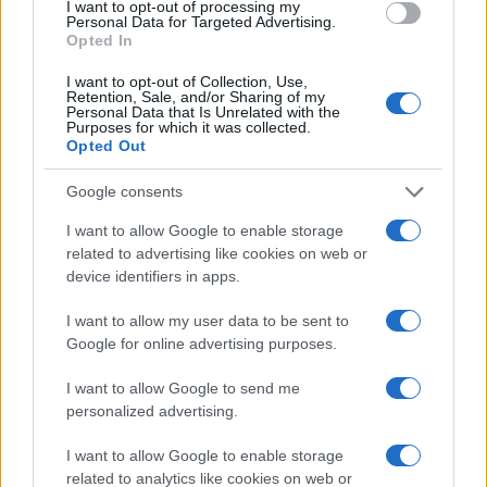
I want to opt-out of processing my
Personal Data for Targeted Advertising.
Opted In
I want to opt-out of Collection, Use,
Retention, Sale, and/or Sharing of my
Personal Data that Is Unrelated with the
Purposes for which it was collected.
Opted Out
Google consents
Cómo se estructuran los planes de I+D y
I want to allow Google to enable storage
su impacto en la sociedad
related to advertising like cookies on web or
device identifiers in apps.
Los planes regionales de ciencia y tecnología son…
I want to allow my user data to be sent to
Google for online advertising purposes.
CIENCIA Y TECNOLOGÍA
I want to allow Google to send me
personalized advertising.
I want to allow Google to enable storage
related to analytics like cookies on web or