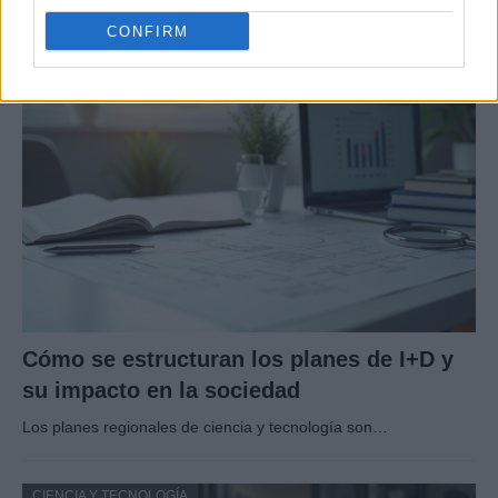
Los fans de Nintendo Wii y los superhéroes…
CONFIRM
CIENCIA Y TECNOLOGÍA
Cómo se estructuran los planes de I+D y
su impacto en la sociedad
Los planes regionales de ciencia y tecnología son…
CIENCIA Y TECNOLOGÍA