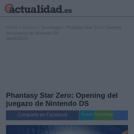
×
Home
»
Ciencia y Tecnología
»
Phantasy Star Zero: Opening
del juegazo de Nintendo DS
09/05/2020
Política
Ciencia y
Tecnología
Crónica
Deportes
Economía
Salud y Bienestar
Phantasy Star Zero: Opening del
Internacional
juegazo de Nintendo DS
Gente
Viajes
Tweet
WhatsApp
Compartir en Facebook
Musica