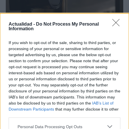
Actualidad -
Do Not Process My Personal
Information
If you wish to opt-out of the sale, sharing to third parties, or
processing of your personal or sensitive information for
targeted advertising by us, please use the below opt-out
Protocolos de seguridad ocular y
section to confirm your selection. Please note that after your
consejos para fotografiar eclipses solares
opt-out request is processed you may continue seeing
interest-based ads based on personal information utilized by
Un eclipse solar es un espectáculo natural que…
us or personal information disclosed to third parties prior to
your opt-out. You may separately opt-out of the further
disclosure of your personal information by third parties on the
CIENCIA Y TECNOLOGÍA
IAB’s list of downstream participants. This information may
also be disclosed by us to third parties on the
IAB’s List of
Downstream Participants
that may further disclose it to other
third parties.
Please note that this website/app uses one or more Google
Personal Data Processing Opt Outs