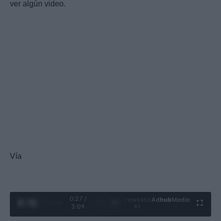
ver algún video.
Vía
0:28 /
Ad
hub
Media
POWERED
1
/
4
3:09
BY