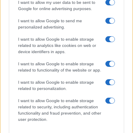
I want to allow my user data to be sent to
Google for online advertising purposes.
Un hombre compra el primer mensaje
SMS de la historia por 107.000 euros
I want to allow Google to send me
personalized advertising.
Un canadiense compra el primer mensaje de texto…
I want to allow Google to enable storage
related to analytics like cookies on web or
CIENCIA Y TECNOLOGÍA
device identifiers in apps.
I want to allow Google to enable storage
related to functionality of the website or app.
I want to allow Google to enable storage
related to personalization.
I want to allow Google to enable storage
related to security, including authentication
functionality and fraud prevention, and other
user protection.
Preview: Marvel Super Hero Squad, más
superhéroes para Nintendo Wii