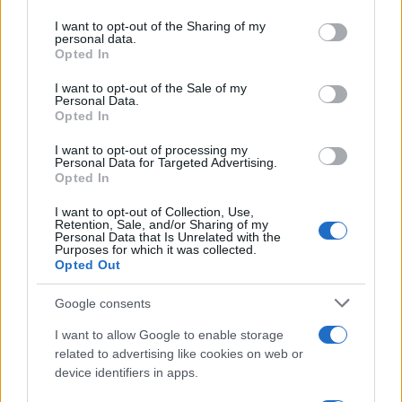
services and may gather and store information including but
not limited to your visit or usage behaviour. You may click to
I want to opt-out of the Sharing of my
personal data.
grant or deny consent to Google and its third-party tags to
Opted In
use your data for below specified purposes in below Google
consent section.
I want to opt-out of the Sale of my
Personal Data.
Cómo elegir una carrera STEAM: perfiles
Opted In
emergentes y competencias clave
I want to opt-out of processing my
Personal Data for Targeted Advertising.
Descubre cómo elegir la mejor opción en STEAM:…
Opted In
I want to opt-out of Collection, Use,
CIENCIA Y TECNOLOGÍA
Retention, Sale, and/or Sharing of my
Personal Data that Is Unrelated with the
Purposes for which it was collected.
Opted Out
Google consents
I want to allow Google to enable storage
related to advertising like cookies on web or
device identifiers in apps.