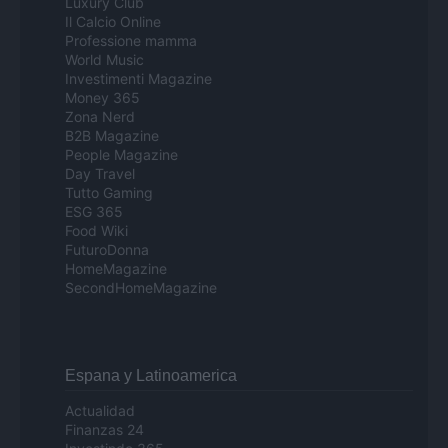
Luxury Club
Il Calcio Online
Professione mamma
World Music
Investimenti Magazine
Money 365
Zona Nerd
B2B Magazine
People Magazine
Day Travel
Tutto Gaming
ESG 365
Food Wiki
FuturoDonna
HomeMagazine
SecondHomeMagazine
Espana y Latinoamerica
Actualidad
Finanzas 24