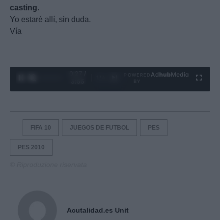
casting
.
Yo estaré allí, sin duda.
Vía
0:28 /
Ad
hub
Media
POWERED
1
/
4
3:55
BY
FIFA 10
JUEGOS DE FUTBOL
PES
PES 2010
© Riproduzione riservata
Acutalidad.es Unit