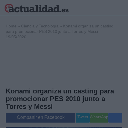
×
Home
»
Ciencia y Tecnología
»
Konami organiza un casting
para promocionar PES 2010 junto a Torres y Messi
19/05/2020
Política
Ciencia y
Tecnología
Crónica
Deportes
Economía
Salud y Bienestar
Konami organiza un casting para
Internacional
promocionar PES 2010 junto a
Gente
Viajes
Torres y Messi
Musica
Tweet
WhatsApp
Compartir en Facebook