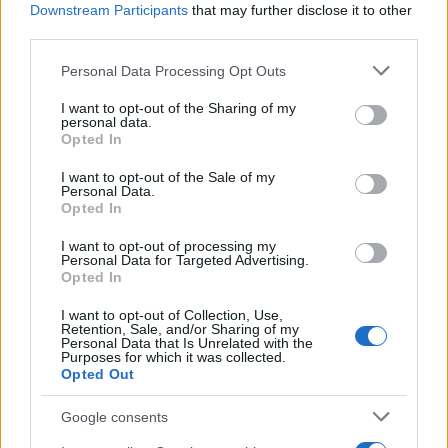
Downstream Participants
that may further disclose it to other
third parties.
CIENCIA Y TECNOLOGÍA
Please note that this website/app uses one or more Google
Personal Data Processing Opt Outs
services and may gather and store information including but
not limited to your visit or usage behaviour. You may click to
I want to opt-out of the Sharing of my
personal data.
grant or deny consent to Google and its third-party tags to
Opted In
use your data for below specified purposes in below Google
consent section.
I want to opt-out of the Sale of my
Personal Data.
Opted In
I want to opt-out of processing my
Personal Data for Targeted Advertising.
Cómo elegir una carrera STEAM: perfiles
Opted In
emergentes y competencias clave
I want to opt-out of Collection, Use,
Retention, Sale, and/or Sharing of my
Descubre cómo elegir la mejor opción en STEAM:…
Personal Data that Is Unrelated with the
Purposes for which it was collected.
Opted Out
CIENCIA Y TECNOLOGÍA
Google consents