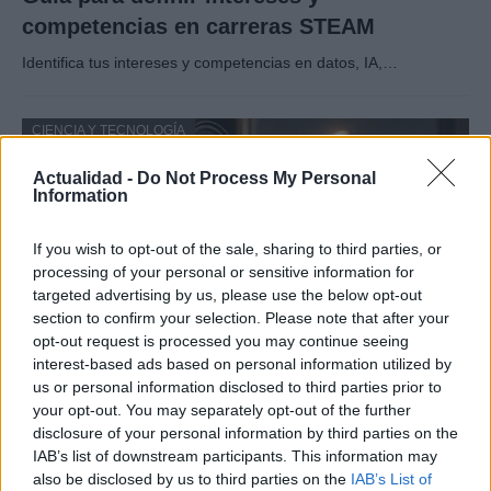
competencias en carreras STEAM
Identifica tus intereses y competencias en datos, IA,…
CIENCIA Y TECNOLOGÍA
Actualidad -
Do Not Process My Personal
Information
If you wish to opt-out of the sale, sharing to third parties, or
processing of your personal or sensitive information for
targeted advertising by us, please use the below opt-out
section to confirm your selection. Please note that after your
opt-out request is processed you may continue seeing
interest-based ads based on personal information utilized by
us or personal information disclosed to third parties prior to
Protocolos de seguridad ocular y
your opt-out. You may separately opt-out of the further
consejos para fotografiar eclipses solares
disclosure of your personal information by third parties on the
IAB’s list of downstream participants. This information may
Un eclipse solar es un espectáculo natural que…
also be disclosed by us to third parties on the
IAB’s List of