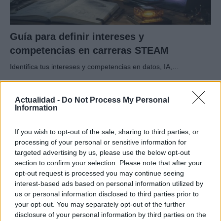
Guía para definir intereses y
competencias en carreras STEAM
Identifica tus intereses y competencias en datos, IA,…
CIENCIA Y TECNOLOGÍA
Actualidad -
Do Not Process My Personal
Information
If you wish to opt-out of the sale, sharing to third parties, or
processing of your personal or sensitive information for
targeted advertising by us, please use the below opt-out
section to confirm your selection. Please note that after your
opt-out request is processed you may continue seeing
interest-based ads based on personal information utilized by
us or personal information disclosed to third parties prior to
your opt-out. You may separately opt-out of the further
disclosure of your personal information by third parties on the
Protocolos de seguridad ocular y