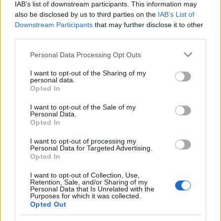
IAB’s list of downstream participants. This information may
consejos para fotografiar eclipses solares
also be disclosed by us to third parties on the
IAB’s List of
Downstream Participants
that may further disclose it to other
Un eclipse solar es un espectáculo natural que…
third parties.
Please note that this website/app uses one or more Google
Personal Data Processing Opt Outs
CIENCIA Y TECNOLOGÍA
services and may gather and store information including but
not limited to your visit or usage behaviour. You may click to
I want to opt-out of the Sharing of my
personal data.
grant or deny consent to Google and its third-party tags to
Opted In
use your data for below specified purposes in below Google
consent section.
I want to opt-out of the Sale of my
Personal Data.
Opted In
I want to opt-out of processing my
Personal Data for Targeted Advertising.
Opted In
Cómo elegir una carrera STEAM: perfiles
I want to opt-out of Collection, Use,
Retention, Sale, and/or Sharing of my
emergentes y competencias clave
Personal Data that Is Unrelated with the
Purposes for which it was collected.
Opted Out
Descubre cómo elegir la mejor opción en STEAM:…