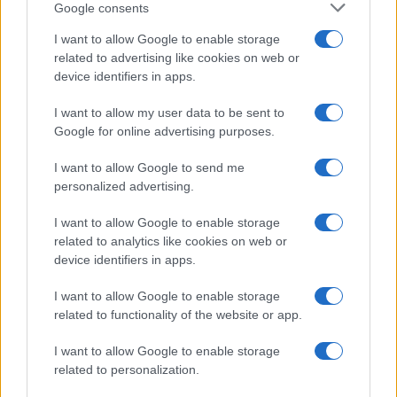
Google consents
CIENCIA Y TECNOLOGÍA
I want to allow Google to enable storage
related to advertising like cookies on web or
device identifiers in apps.
I want to allow my user data to be sent to
Google for online advertising purposes.
I want to allow Google to send me
personalized advertising.
I want to allow Google to enable storage
Un hombre compra el primer mensaje
related to analytics like cookies on web or
device identifiers in apps.
SMS de la historia por 107.000 euros
I want to allow Google to enable storage
Un canadiense compra el primer mensaje de texto…
related to functionality of the website or app.
I want to allow Google to enable storage
CIENCIA Y TECNOLOGÍA
related to personalization.