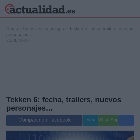
×
Home
»
Ciencia y Tecnología
»
Tekken 6: fecha, trailers, nuevos
personajes…
20/05/2020
Política
Ciencia y
Tecnología
Crónica
Deportes
Economía
Salud y Bienestar
Tekken 6: fecha, trailers, nuevos
Internacional
personajes…
Gente
Viajes
Tweet
WhatsApp
Compartir en Facebook
Musica