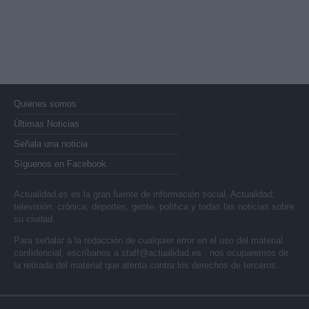
Quienes somos
Últimas Noticias
Señala una noticia
Síguenos en Facebook
Actualidad.es es la gran fuente de información social. Actualidad,
televisión, crónica, deportes, gente, política y todas las noticias sobre
su ciudad.
Para señalar a la redacción de cualquier error en el uso del material
confidencial, escríbanos a
staff@actualidad.es
: nos ocuparemos de
la retirada del material que atenta contra los derechos de terceros.