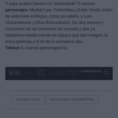
Y para acabar Namco ha “presentado” 5 nuevos
personajes
: Martial Law, Yoshimitsu y Eddy Gordo, todos
de anteriores entregas, como ya sabéis, y Lars
Alexanderson y Alisa Bosconovich, los dos nuevos y
exclusivos de las versiones de consola y que ya
habíamos estado viendo en alguna que otra imagen; la
chica pelirroja y el tío de la armadura roja.
Tekken
6, nuevos personajesVía
0:06 /
Ad
hub
Media
POWERED
1
/
4
4:27
BY
CUANDO SALE
FECHAS DE LANZAMIENTOS
© Riproduzione riservata