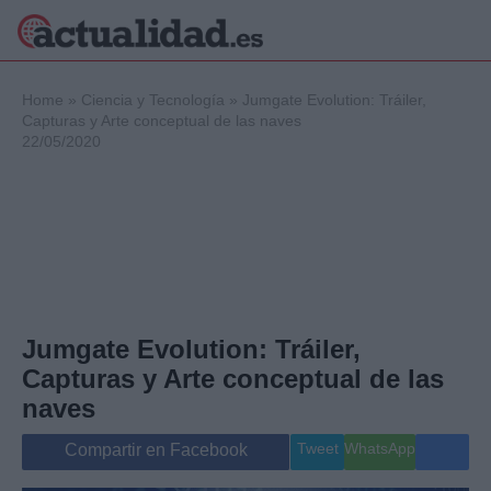
×
Home
»
Ciencia y Tecnología
»
Jumgate Evolution: Tráiler,
Capturas y Arte conceptual de las naves
22/05/2020
Política
Ciencia y
Tecnología
Crónica
Deportes
Economía
Salud y Bienestar
Jumgate Evolution: Tráiler,
Internacional
Capturas y Arte conceptual de las
Gente
Viajes
naves
Musica
Tweet
WhatsApp
Compartir en Facebook