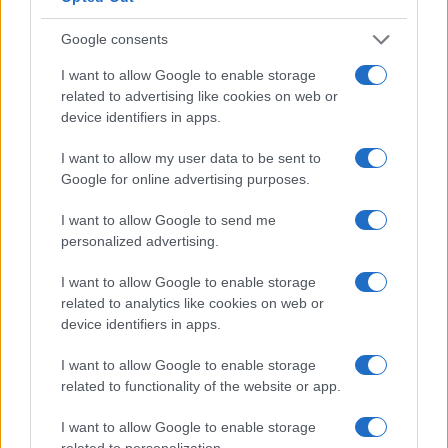
Descubre cómo elegir la mejor opción en STEAM:…
Google consents
I want to allow Google to enable storage
CIENCIA Y TECNOLOGÍA
related to advertising like cookies on web or
device identifiers in apps.
I want to allow my user data to be sent to
Google for online advertising purposes.
I want to allow Google to send me
personalized advertising.
I want to allow Google to enable storage
related to analytics like cookies on web or
device identifiers in apps.
Un hombre compra el primer mensaje
SMS de la historia por 107.000 euros
I want to allow Google to enable storage
related to functionality of the website or app.
Un canadiense compra el primer mensaje de texto…
I want to allow Google to enable storage
related to personalization.