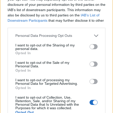
disclosure of your personal information by third parties on the
IAB’s list of downstream participants. This information may
Protocolos de seguridad ocular y
also be disclosed by us to third parties on the
IAB’s List of
consejos para fotografiar eclipses solares
Downstream Participants
that may further disclose it to other
third parties.
Un eclipse solar es un espectáculo natural que…
Please note that this website/app uses one or more Google
Personal Data Processing Opt Outs
services and may gather and store information including but
CIENCIA Y TECNOLOGÍA
not limited to your visit or usage behaviour. You may click to
I want to opt-out of the Sharing of my
personal data.
grant or deny consent to Google and its third-party tags to
Opted In
use your data for below specified purposes in below Google
consent section.
I want to opt-out of the Sale of my
Personal Data.
Opted In
I want to opt-out of processing my
Personal Data for Targeted Advertising.
Opted In
I want to opt-out of Collection, Use,
Retention, Sale, and/or Sharing of my
Cómo elegir una carrera STEAM: perfiles
Personal Data that Is Unrelated with the
Purposes for which it was collected.
emergentes y competencias clave
Opted Out