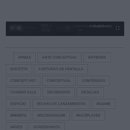
0:05 /
Ad
hub
Media
POWERED
1
/
4
3:19
BY
ARMAS
ARTE CONCEPTUAL
ARTWORK
BOCETOS
CAPTURAS DE PANTALLA
CONCEPT ART
CONCEPTUAL
CONTENIDOS
CUANDO SALE
DECORADOS
DETALLES
ESPACIO
FECHAS DE LANZAMIENTOS
INGAME
MMORPG
MULTIJUGADOR
MULTIPLAYER
NAVES
SCREENSHOTS