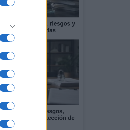
ica en IA: marcos, riesgos y
tigaciones aplicadas
ía para evaluar sesgos,
ansparencia y protección de
tos en IA