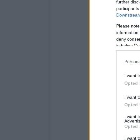
further disc
participants
Downstream 
Please note
information 
deny consent
in below Go
Persona
I want t
Opted 
I want t
Opted 
I want 
Advertis
Opted 
I want t