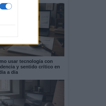
mo usar tecnología con
idencia y sentido crítico en
día a día