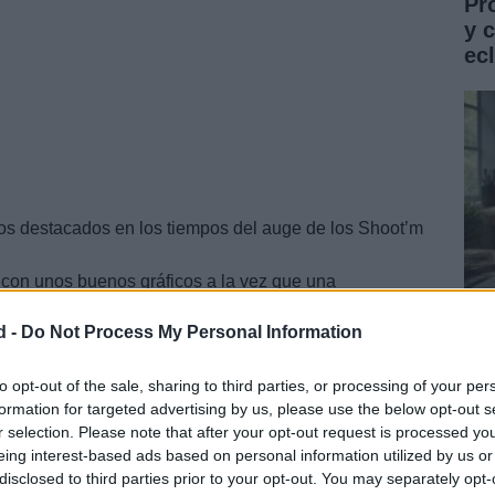
Pr
y 
ec
os destacados en los tiempos del auge de los Shoot’m
con unos buenos gráficos a la vez que una
te entretenido.
d -
Do Not Process My Personal Information
ndencia en esta nueva realización, desarrollada para
Gu
á unos meses más tarde) y que se mantenga el
co
to opt-out of the sale, sharing to third parties, or processing of your per
formation for targeted advertising by us, please use the below opt-out s
ST
r selection. Please note that after your opt-out request is processed y
eing interest-based ads based on personal information utilized by us or
disclosed to third parties prior to your opt-out. You may separately opt-