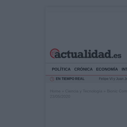
POLÍTICA
CRÓNICA
ECONOMÍA
IN
EN TIEMPO REAL
Felipe VI y Juan 
Análisis de la res
Home
»
Ciencia y Tecnología
»
Bionic Com
El Rey de España r
23/05/2020