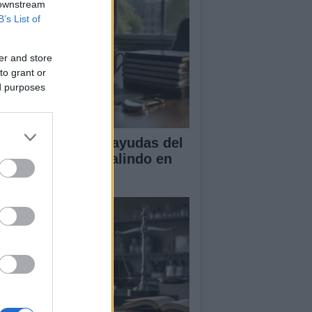
 downstream
B’s List of
er and store
to grant or
ed purposes
A obtiene cuatro ayudas del
ograma Beatriz Galindo en
26