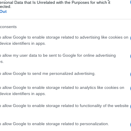
ersonal Data that Is Unrelated with the Purposes for which it
s, visto el cuidado que están intentado llevar a cabo
lected.
sobre todo en el apartado gráfico.
Out
o más fiel posible a la aventura original pero
Ét
 de la actual generación de consolas.
consents
mi
mmandoVía
o allow Google to enable storage related to advertising like cookies on
evice identifiers in apps.
EUROPA
GRÁFICOS
ORIGINAL
o allow my user data to be sent to Google for online advertising
© Riproduzione riservata
s.
to allow Google to send me personalized advertising.
t
o allow Google to enable storage related to analytics like cookies on
evice identifiers in apps.
o allow Google to enable storage related to functionality of the website
Gu
tr
o allow Google to enable storage related to personalization.
da