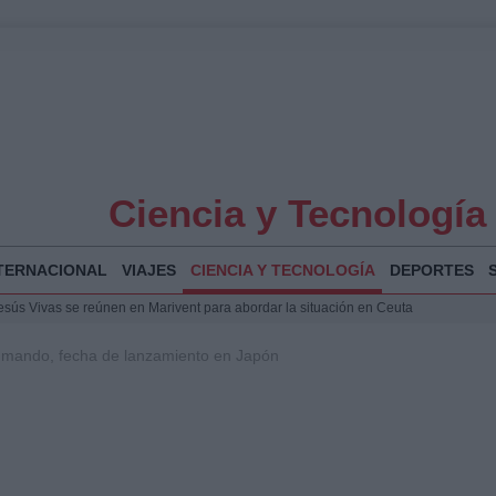
Ciencia y Tecnología
TERNACIONAL
VIAJES
CIENCIA Y TECNOLOGÍA
DEPORTES
Jesús Vivas se reúnen en Marivent para abordar la situación en Ceuta
puesta del Gobierno ante la crisis migratoria en Ceuta
mando, fecha de lanzamiento en Japón
espalda a Ceuta ante la presión migratoria y la falta de respuesta del Gobierno