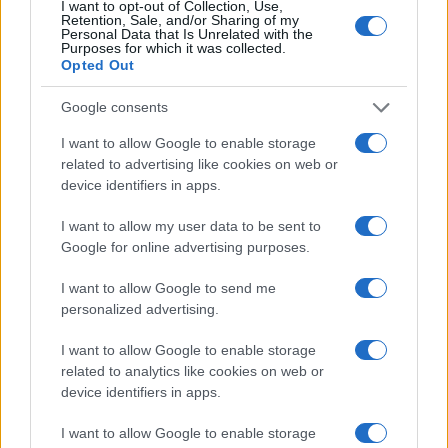
I want to opt-out of Collection, Use,
Retention, Sale, and/or Sharing of my
Personal Data that Is Unrelated with the
Guía para definir intereses y
Purposes for which it was collected.
competencias en carreras STEAM
Opted Out
Identifica tus intereses y competencias en datos, IA,…
Google consents
I want to allow Google to enable storage
CIENCIA Y TECNOLOGÍA
related to advertising like cookies on web or
device identifiers in apps.
I want to allow my user data to be sent to
Google for online advertising purposes.
I want to allow Google to send me
personalized advertising.
I want to allow Google to enable storage
related to analytics like cookies on web or
device identifiers in apps.
Protocolos de seguridad ocular y
consejos para fotografiar eclipses solares
I want to allow Google to enable storage