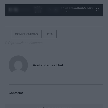
0:28 /
Ad
hub
Media
POWERED
1
/
4
3:19
BY
COMPARATIVAS
GTA
© Riproduzione riservata
Acutalidad.es Unit
Contacto: