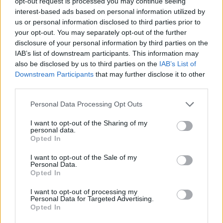
opt-out request is processed you may continue seeing
interest-based ads based on personal information utilized by
us or personal information disclosed to third parties prior to
your opt-out. You may separately opt-out of the further
disclosure of your personal information by third parties on the
IAB’s list of downstream participants. This information may
Ética en IA: marcos, riesgos y
also be disclosed by us to third parties on the
IAB’s List of
mitigaciones aplicadas
Downstream Participants
that may further disclose it to other
third parties.
La inteligencia artificial ética es fundamental para un…
Please note that this website/app uses one or more Google
Personal Data Processing Opt Outs
services and may gather and store information including but
CIENCIA Y TECNOLOGÍA
not limited to your visit or usage behaviour. You may click to
I want to opt-out of the Sharing of my
personal data.
grant or deny consent to Google and its third-party tags to
Opted In
use your data for below specified purposes in below Google
consent section.
I want to opt-out of the Sale of my
Personal Data.
Opted In
I want to opt-out of processing my
Personal Data for Targeted Advertising.
Opted In