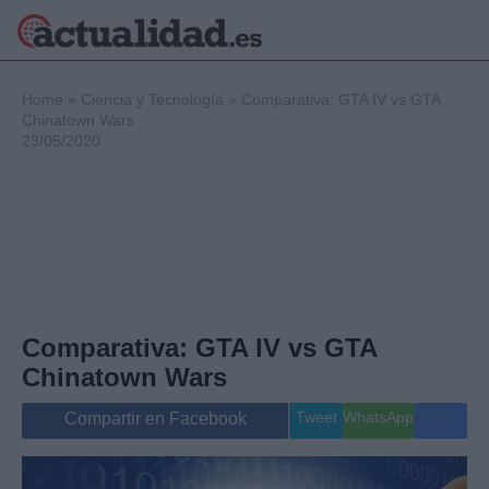
×
Home
»
Ciencia y Tecnología
»
Comparativa: GTA IV vs GTA
Chinatown Wars
23/05/2020
Política
Ciencia y
Tecnología
Crónica
Deportes
Economía
Salud y Bienestar
Comparativa: GTA IV vs GTA
Internacional
Chinatown Wars
Gente
Viajes
Tweet
WhatsApp
Compartir en Facebook
Musica