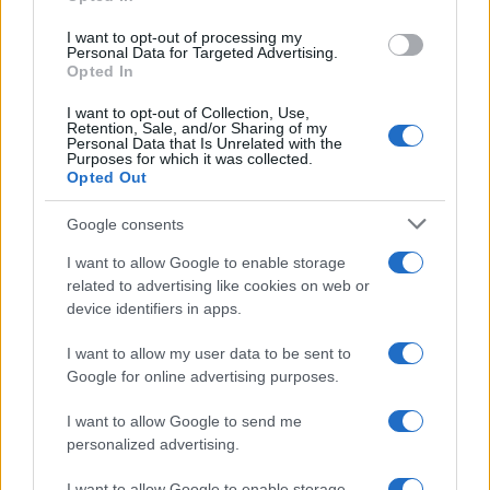
I want to opt-out of processing my
Personal Data for Targeted Advertising.
Opted In
I want to opt-out of Collection, Use,
Retention, Sale, and/or Sharing of my
Personal Data that Is Unrelated with the
Purposes for which it was collected.
Opted Out
Google consents
Un hombre compra el primer mensaje
I want to allow Google to enable storage
SMS de la historia por 107.000 euros
related to advertising like cookies on web or
device identifiers in apps.
Un canadiense compra el primer mensaje de texto…
I want to allow my user data to be sent to
Google for online advertising purposes.
CIENCIA Y TECNOLOGÍA
I want to allow Google to send me
personalized advertising.
I want to allow Google to enable storage