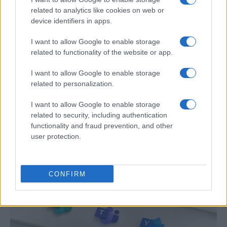
related to analytics like cookies on web or
device identifiers in apps.
I want to allow Google to enable storage
related to functionality of the website or app.
Preview: Marvel Super Hero Squad, más
I want to allow Google to enable storage
related to personalization.
superhéroes para Nintendo Wii
I want to allow Google to enable storage
Los fans de Nintendo Wii y los superhéroes…
related to security, including authentication
functionality and fraud prevention, and other
user protection.
CIENCIA Y TECNOLOGÍA
CONFIRM