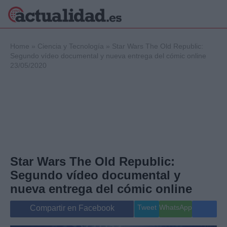
×
Home
»
Ciencia y Tecnología
»
Star Wars The Old Republic:
Segundo vídeo documental y nueva entrega del cómic online
23/05/2020
Política
Ciencia y
Tecnología
Crónica
Deportes
Economía
Salud y Bienestar
Star Wars The Old Republic:
Internacional
Segundo vídeo documental y
Gente
Viajes
nueva entrega del cómic online
Musica
Tweet
WhatsApp
Compartir en Facebook