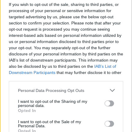
Un eclipse solar es un espectáculo natural que…
If you wish to opt-out of the sale, sharing to third parties, or
processing of your personal or sensitive information for
targeted advertising by us, please use the below opt-out
CIENCIA Y TECNOLOGÍA
section to confirm your selection. Please note that after your
opt-out request is processed you may continue seeing
interest-based ads based on personal information utilized by
us or personal information disclosed to third parties prior to
your opt-out. You may separately opt-out of the further
disclosure of your personal information by third parties on the
IAB’s list of downstream participants. This information may
also be disclosed by us to third parties on the
IAB’s List of
Downstream Participants
that may further disclose it to other
third parties.
Please note that this website/app uses one or more Google
Personal Data Processing Opt Outs
Cómo elegir una carrera STEAM: perfiles
services and may gather and store information including but
emergentes y competencias clave
not limited to your visit or usage behaviour. You may click to
I want to opt-out of the Sharing of my
personal data.
grant or deny consent to Google and its third-party tags to
Descubre cómo elegir la mejor opción en STEAM:…
Opted In
use your data for below specified purposes in below Google
consent section.
I want to opt-out of the Sale of my
Personal Data.
CIENCIA Y TECNOLOGÍA
Opted In