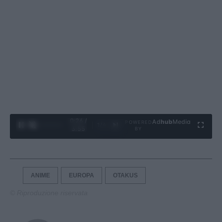
0:27 /
Ad
hub
Media
POWERED
1
/
4
3:55
BY
ANIME
EUROPA
OTAKUS
© Riproduzione riservata