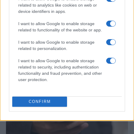
related to analytics like cookies on web or
device identifiers in apps.
I want to allow Google to enable storage
related to functionality of the website or app.
I want to allow Google to enable storage
related to personalization.
Cómo se estructuran los planes de I+D y
su impacto en la sociedad
I want to allow Google to enable storage
related to security, including authentication
Los planes regionales de ciencia y tecnología son…
functionality and fraud prevention, and other
user protection.
CIENCIA Y TECNOLOGÍA
CONFIRM