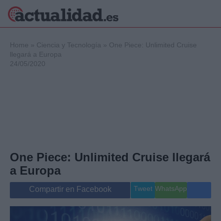
×
Home
»
Ciencia y Tecnología
»
One Piece: Unlimited Cruise
llegará a Europa
24/05/2020
Política
Ciencia y
Tecnología
Crónica
Deportes
Economía
Salud y Bienestar
One Piece: Unlimited Cruise llegará
Internacional
a Europa
Gente
Viajes
Tweet
WhatsApp
Compartir en Facebook
Musica