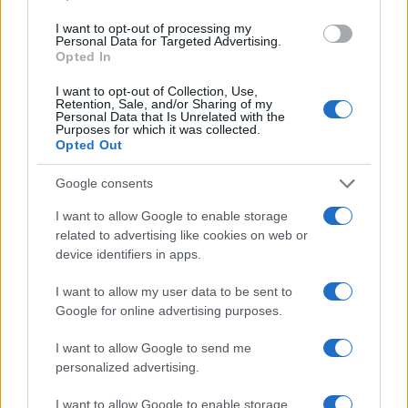
CIENCIA Y TECNOLOGÍA
I want to opt-out of processing my
Personal Data for Targeted Advertising.
Opted In
I want to opt-out of Collection, Use,
Retention, Sale, and/or Sharing of my
Personal Data that Is Unrelated with the
Purposes for which it was collected.
Opted Out
Google consents
I want to allow Google to enable storage
Preview: Marvel Super Hero Squad, más
related to advertising like cookies on web or
superhéroes para Nintendo Wii
device identifiers in apps.
Los fans de Nintendo Wii y los superhéroes…
I want to allow my user data to be sent to
Google for online advertising purposes.
CIENCIA Y TECNOLOGÍA
I want to allow Google to send me
personalized advertising.
I want to allow Google to enable storage