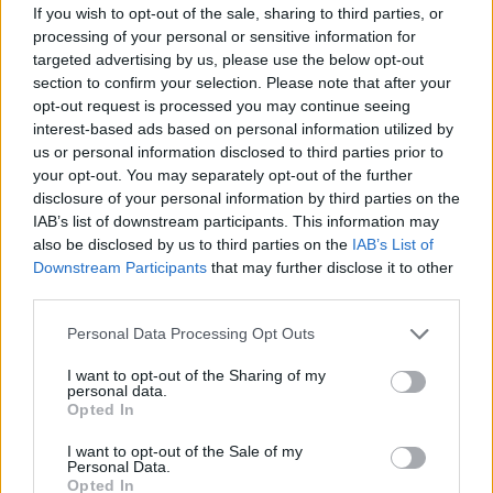
If you wish to opt-out of the sale, sharing to third parties, or
Un eclipse solar es un espectáculo natural que…
processing of your personal or sensitive information for
targeted advertising by us, please use the below opt-out
section to confirm your selection. Please note that after your
CIENCIA Y TECNOLOGÍA
opt-out request is processed you may continue seeing
interest-based ads based on personal information utilized by
us or personal information disclosed to third parties prior to
your opt-out. You may separately opt-out of the further
disclosure of your personal information by third parties on the
IAB’s list of downstream participants. This information may
also be disclosed by us to third parties on the
IAB’s List of
Downstream Participants
that may further disclose it to other
third parties.
Please note that this website/app uses one or more Google
Personal Data Processing Opt Outs
services and may gather and store information including but
Cómo elegir una carrera STEAM: perfiles
not limited to your visit or usage behaviour. You may click to
I want to opt-out of the Sharing of my
personal data.
emergentes y competencias clave
grant or deny consent to Google and its third-party tags to
Opted In
use your data for below specified purposes in below Google
Descubre cómo elegir la mejor opción en STEAM:…
consent section.
I want to opt-out of the Sale of my
Personal Data.
Opted In