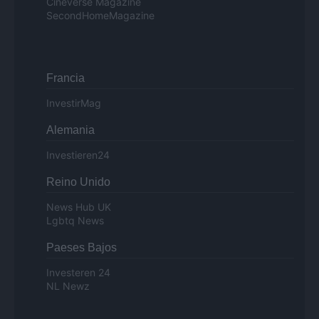
Cineverse Magazine
SecondHomeMagazine
Francia
InvestirMag
Alemania
Investieren24
Reino Unido
News Hub UK
Lgbtq News
Paeses Bajos
Investeren 24
NL Newz