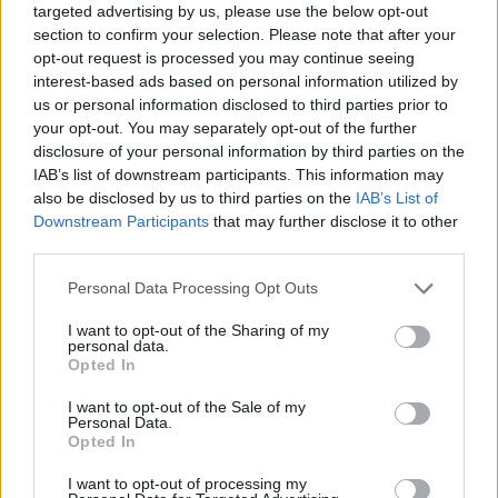
targeted advertising by us, please use the below opt-out
section to confirm your selection. Please note that after your
opt-out request is processed you may continue seeing
interest-based ads based on personal information utilized by
us or personal information disclosed to third parties prior to
your opt-out. You may separately opt-out of the further
disclosure of your personal information by third parties on the
IAB’s list of downstream participants. This information may
also be disclosed by us to third parties on the
IAB’s List of
Downstream Participants
that may further disclose it to other
Cómo elegir una carrera STEAM: perfiles
third parties.
emergentes y competencias clave
Please note that this website/app uses one or more Google
Personal Data Processing Opt Outs
services and may gather and store information including but
Descubre cómo elegir la mejor opción en STEAM:…
not limited to your visit or usage behaviour. You may click to
I want to opt-out of the Sharing of my
personal data.
grant or deny consent to Google and its third-party tags to
Opted In
use your data for below specified purposes in below Google
CIENCIA Y TECNOLOGÍA
consent section.
I want to opt-out of the Sale of my
Personal Data.
Opted In
I want to opt-out of processing my