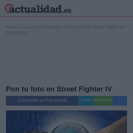
×
Home
»
Ciencia y Tecnología
»
Pon tu foto en Street Fighter IV
24/05/2020
Política
Ciencia y
Tecnología
Crónica
Deportes
Economía
Pon tu foto en Street Fighter IV
Salud y Bienestar
Internacional
Tweet
WhatsApp
Compartir en Facebook
Gente
Viajes
Musica