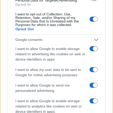
Personal Data for Targeted Advertising.
Opted In
I want to opt-out of Collection, Use,
Retention, Sale, and/or Sharing of my
Personal Data that Is Unrelated with the
Purposes for which it was collected.
Opted Out
Un hombre compra el primer mensaje
Google consents
SMS de la historia por 107.000 euros
I want to allow Google to enable storage
Un canadiense compra el primer mensaje de texto…
related to advertising like cookies on web or
device identifiers in apps.
CIENCIA Y TECNOLOGÍA
I want to allow my user data to be sent to
Google for online advertising purposes.
I want to allow Google to send me
personalized advertising.
I want to allow Google to enable storage
related to analytics like cookies on web or
device identifiers in apps.