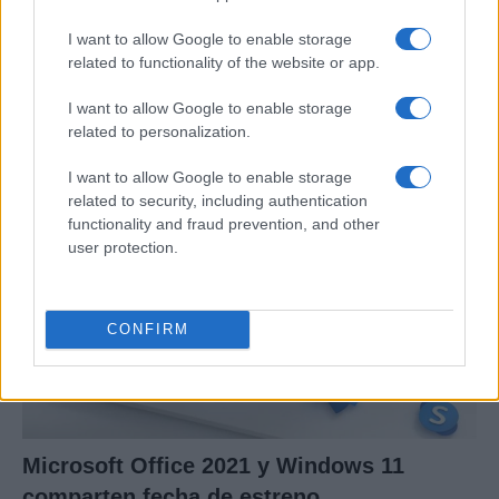
I want to allow Google to enable storage
Preview: Marvel Super Hero Squad, más
related to functionality of the website or app.
superhéroes para Nintendo Wii
I want to allow Google to enable storage
Los fans de Nintendo Wii y los superhéroes…
related to personalization.
I want to allow Google to enable storage
CIENCIA Y TECNOLOGÍA
related to security, including authentication
functionality and fraud prevention, and other
user protection.
CONFIRM
Microsoft Office 2021 y Windows 11
comparten fecha de estreno