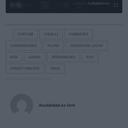
0:28 /
Ad
hub
Media
POWERED
1
/
4
3:55
BY
CAPCOM
CHUN LI
COMBATES
CURIOSIDADES
FLASH
JUEGOS DE LUCHA
KEN
LUCHA
PERSONAJES
RYU
STREET FIGHTER
VIRAL
© Riproduzione riservata
Acutalidad.es Unit