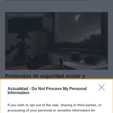
CIENCIA Y TECNOLOGÍA
Protocolos de seguridad ocular y
consejos para fotografiar eclipses solares
Actualidad -
Do Not Process My Personal
Un eclipse solar es un espectáculo natural que…
Information
If you wish to opt-out of the sale, sharing to third parties, or
CIENCIA Y TECNOLOGÍA
processing of your personal or sensitive information for